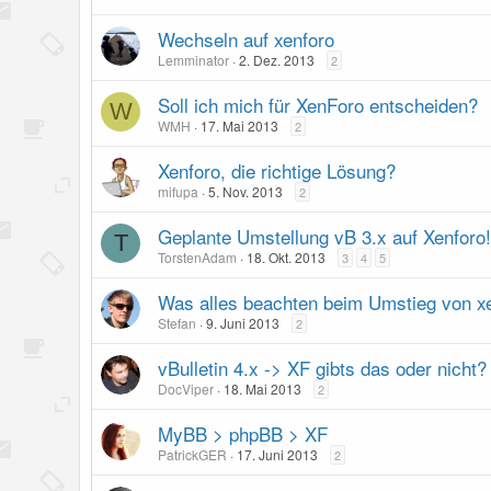
Wechseln auf xenforo
Lemminator
2. Dez. 2013
2
Soll ich mich für XenForo entscheiden?
W
WMH
17. Mai 2013
2
Xenforo, die richtige Lösung?
mifupa
5. Nov. 2013
2
Geplante Umstellung vB 3.x auf Xenforo!
T
TorstenAdam
18. Okt. 2013
3
4
5
Was alles beachten beim Umstieg von xe
Stefan
9. Juni 2013
2
vBulletin 4.x -> XF gibts das oder nicht?
DocViper
18. Mai 2013
2
MyBB > phpBB > XF
PatrickGER
17. Juni 2013
2