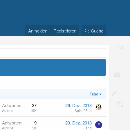
Anmelden
Registrieren
Suche
Filter
Antworten
27
26. Dez. 2013
Aufrufe
19K
Spike05de
Antworten
9
20. Dez. 2013
E
Aufrufe
5K
ehd