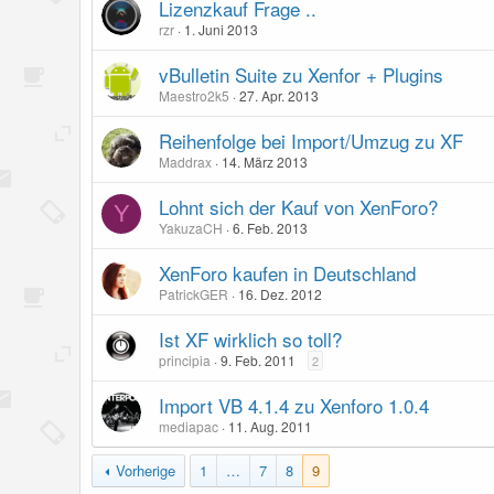
Lizenzkauf Frage ..
rzr
1. Juni 2013
vBulletin Suite zu Xenfor + Plugins
Maestro2k5
27. Apr. 2013
Reihenfolge bei Import/Umzug zu XF
Maddrax
14. März 2013
Lohnt sich der Kauf von XenForo?
Y
YakuzaCH
6. Feb. 2013
XenForo kaufen in Deutschland
PatrickGER
16. Dez. 2012
Ist XF wirklich so toll?
principia
9. Feb. 2011
2
Import VB 4.1.4 zu Xenforo 1.0.4
mediapac
11. Aug. 2011
Vorherige
1
…
7
8
9