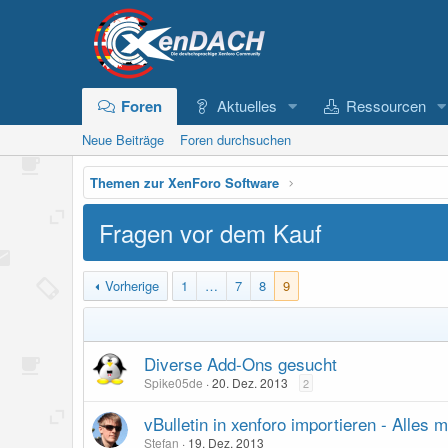
Foren
Aktuelles
Ressourcen
Neue Beiträge
Foren durchsuchen
Themen zur XenForo Software
Fragen vor dem Kauf
Vorherige
1
…
7
8
9
Diverse Add-Ons gesucht
Spike05de
20. Dez. 2013
2
vBulletin in xenforo importieren - Alles 
Stefan
19. Dez. 2013