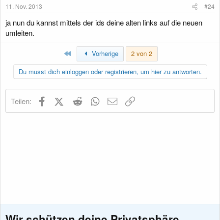
11. Nov. 2013
#24
ja nun du kannst mittels der ids deine alten links auf die neuen
umleiten.
Erste
Vorherige
2 von 2
Du musst dich einloggen oder registrieren, um hier zu antworten.
Facebook
X (Twitter)
Reddit
WhatsApp
E-Mail
Link
Teilen:
Wir schützen deine Privatsphäre