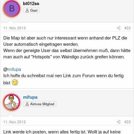
k
bt012ss
t
B
Gast
i
o
n
e
11. Nov. 2013
#22
n
:
Die Map ist aber auch nur interessant wenn anhand der PLZ die
User automatisch eingetragen werden.
Wenn der geneigte User das selbst übernehmen muß, dann hätte
man auch auf "Hotspots" von Waindigo zurück greifen können.
@
mifupa
Ich hoffe du schreibst mal nen Link zum Forum wenn du fertig
bist
mifupa
Aktives Mitglied
11. Nov. 2013
#23
Link werde ich posten, wenn alles fertig ist. Wollt ja auf keine