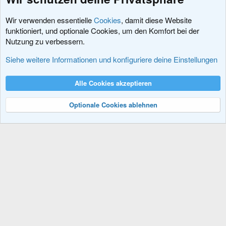
Wir verwenden essentielle
Cookies
, damit diese Website
funktioniert, und optionale Cookies, um den Komfort bei der
Nutzung zu verbessern.
Fragen vor dem Kauf
Siehe weitere Informationen und konfiguriere deine Einstellungen
Cookies
XenDACH - Fixed
Deutsch (Du)
Alle Cookies akzeptieren
Kontakt
Nutzungsbedingungen
Datenschutz
Hilfe und Impressum
R
S
Optionale Cookies ablehnen
S
®
Community platform by XenForo
© 2010-2024 XenForo Ltd.