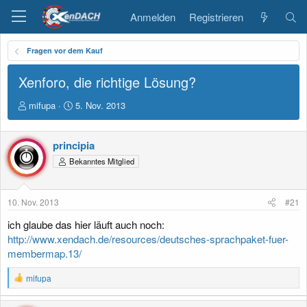
Anmelden
Registrieren
Fragen vor dem Kauf
Xenforo, die richtige Lösung?
E
E
mifupa
5. Nov. 2013
r
r
s
s
t
t
principia
e
e
Bekanntes Mitglied
l
l
l
l
e
t
10. Nov. 2013
#21
r
a
m
ich glaube das hier läuft auch noch:
http://www.xendach.de/resources/deutsches-sprachpaket-fuer-
membermap.13/
R
mifupa
e
a