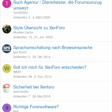
Such Agentur / Dienstleister, die Forumsumzug
T
umsetzt
Tom50354
Antworten
2
4. März 2026
Style-Übersicht zu XenForo
Musiker Lanze
Antworten
15
21. Jan. 2020
Sprachumschaltung nach Browsersprache
sps-forum
Antworten
0
29. Okt. 2014
Soll ich mich für XenForo entscheiden?
W
WMH
Antworten
28
5. Dez. 2013
Sicherheit bei Xenforo
leonhardtm
Antworten
7
26. Mai 2018
Richtige Forensoftware?
9
964