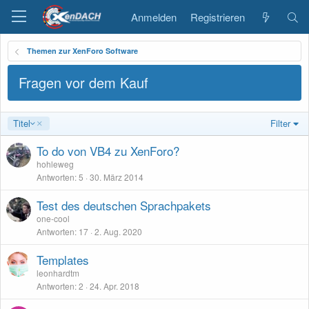
Anmelden
Registrieren
Themen zur XenForo Software
Fragen vor dem Kauf
A
Titel
Filter
b
s
To do von VB4 zu XenForo?
t
hohleweg
e
Antworten
5
30. März 2014
i
g
Test des deutschen Sprachpakets
e
one-cool
n
Antworten
17
2. Aug. 2020
d
Templates
leonhardtm
Antworten
2
24. Apr. 2018