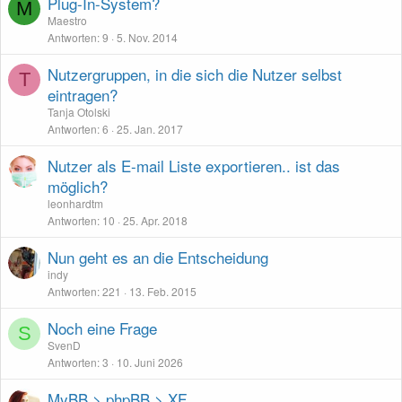
Plug-In-System?
M
Maestro
Antworten
9
5. Nov. 2014
Nutzergruppen, in die sich die Nutzer selbst
T
eintragen?
Tanja Otolski
Antworten
6
25. Jan. 2017
Nutzer als E-mail Liste exportieren.. ist das
möglich?
leonhardtm
Antworten
10
25. Apr. 2018
Nun geht es an die Entscheidung
indy
Antworten
221
13. Feb. 2015
Noch eine Frage
S
SvenD
Antworten
3
10. Juni 2026
MyBB > phpBB > XF