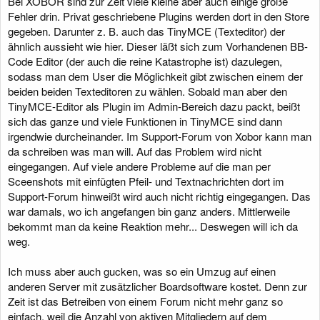
Bei XOBOR sind zur Zeit viele kleine aber auch einige große
Fehler drin. Privat geschriebene Plugins werden dort in den Store
gegeben. Darunter z. B. auch das TinyMCE (Texteditor) der
ähnlich aussieht wie hier. Dieser läßt sich zum Vorhandenen BB-
Code Editor (der auch die reine Katastrophe ist) dazulegen,
sodass man dem User die Möglichkeit gibt zwischen einem der
beiden beiden Texteditoren zu wählen. Sobald man aber den
TinyMCE-Editor als Plugin im Admin-Bereich dazu packt, beißt
sich das ganze und viele Funktionen in TinyMCE sind dann
irgendwie durcheinander. Im Support-Forum von Xobor kann man
da schreiben was man will. Auf das Problem wird nicht
eingegangen. Auf viele andere Probleme auf die man per
Sceenshots mit einfügten Pfeil- und Textnachrichten dort im
Support-Forum hinweißt wird auch nicht richtig eingegangen. Das
war damals, wo ich angefangen bin ganz anders. Mittlerweile
bekommt man da keine Reaktion mehr... Deswegen will ich da
weg.
Ich muss aber auch gucken, was so ein Umzug auf einen
anderen Server mit zusätzlicher Boardsoftware kostet. Denn zur
Zeit ist das Betreiben von einem Forum nicht mehr ganz so
einfach, weil die Anzahl von aktiven Mitgliedern auf dem