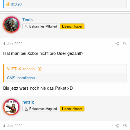
R
dx3.90
e
a
k
Tealk
t
Bekanntes Mitglied
Lizenzinhaber
i
o
n
e
4. Jan. 2020
#4
n
:
Hat man bei Xobor nicht pro User gezahlt?
V0RT3X schrieb:
CMS Installation
Bis jetzt wars noch nie das Paket xD
netrix
Bekanntes Mitglied
Lizenzinhaber
4. Jan. 2020
#5