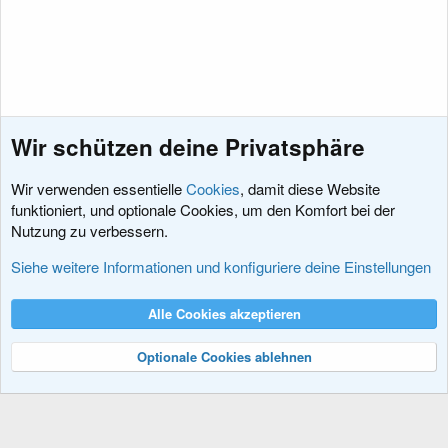
Wir schützen deine Privatsphäre
Wir verwenden essentielle
Cookies
, damit diese Website
funktioniert, und optionale Cookies, um den Komfort bei der
Nutzung zu verbessern.
Fragen vor dem Kauf
Siehe weitere Informationen und konfiguriere deine Einstellungen
Cookies
XenDACH - Fixed
Deutsch (Du)
Alle Cookies akzeptieren
Kontakt
Nutzungsbedingungen
Datenschutz
Hilfe und Impressum
R
S
Optionale Cookies ablehnen
S
®
Community platform by XenForo
© 2010-2024 XenForo Ltd.