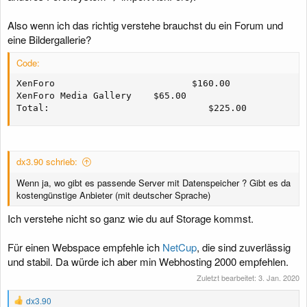
Also wenn ich das richtig verstehe brauchst du ein Forum und
eine Bildergallerie?
Code:
XenForo                         $160.00

XenForo Media Gallery    $65.00

Total:                             $225.00
dx3.90 schrieb:
Wenn ja, wo gibt es passende Server mit Datenspeicher ? Gibt es da
kostengünstige Anbieter (mit deutscher Sprache)
Ich verstehe nicht so ganz wie du auf Storage kommst.
Für einen Webspace empfehle ich
NetCup
, die sind zuverlässig
und stabil. Da würde ich aber min Webhosting 2000 empfehlen.
Zuletzt bearbeitet:
3. Jan. 2020
R
dx3.90