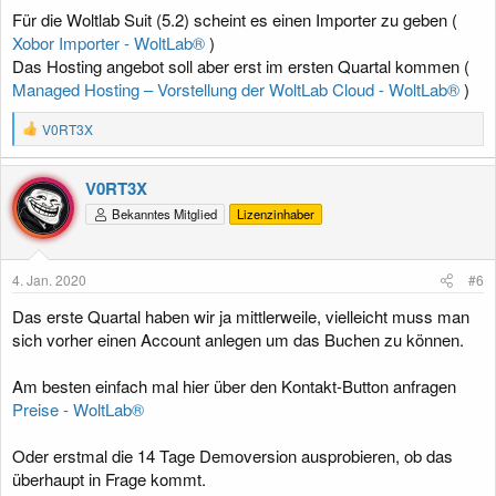
Für die Woltlab Suit (5.2) scheint es einen Importer zu geben (
Xobor Importer - WoltLab®
)
Das Hosting angebot soll aber erst im ersten Quartal kommen (
Managed Hosting – Vorstellung der WoltLab Cloud - WoltLab®
)
R
V0RT3X
e
a
k
V0RT3X
t
Bekanntes Mitglied
Lizenzinhaber
i
o
n
e
4. Jan. 2020
#6
n
:
Das erste Quartal haben wir ja mittlerweile, vielleicht muss man
sich vorher einen Account anlegen um das Buchen zu können.
Am besten einfach mal hier über den Kontakt-Button anfragen
Preise - WoltLab®
Oder erstmal die 14 Tage Demoversion ausprobieren, ob das
überhaupt in Frage kommt.