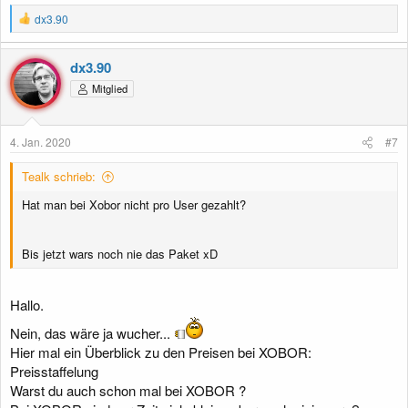
R
dx3.90
e
a
k
dx3.90
t
Mitglied
i
o
n
e
4. Jan. 2020
#7
n
:
Tealk schrieb:
Hat man bei Xobor nicht pro User gezahlt?
Bis jetzt wars noch nie das Paket xD
Hallo.
Nein, das wäre ja wucher...
Hier mal ein Überblick zu den Preisen bei XOBOR:
Preisstaffelung
Warst du auch schon mal bei XOBOR ?