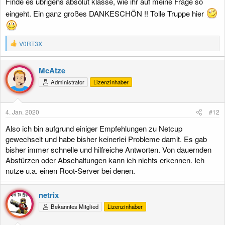
Finde es übrigens absolut klasse, wie ihr auf meine Frage so
eingeht. Ein ganz großes DANKESCHÖN !! Tolle Truppe hier
R
V0RT3X
e
a
k
McAtze
t
Administrator
Lizenzinhaber
i
o
n
e
4. Jan. 2020
#12
n
:
Also ich bin aufgrund einiger Empfehlungen zu Netcup
gewechselt und habe bisher keinerlei Probleme damit. Es gab
bisher immer schnelle und hilfreiche Antworten. Von dauernden
Abstürzen oder Abschaltungen kann ich nichts erkennen. Ich
nutze u.a. einen Root-Server bei denen.
netrix
Bekanntes Mitglied
Lizenzinhaber