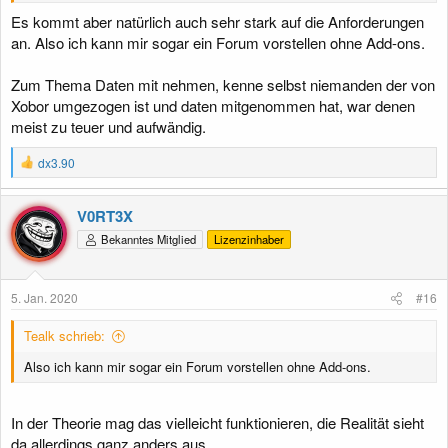
Es kommt aber natürlich auch sehr stark auf die Anforderungen
an. Also ich kann mir sogar ein Forum vorstellen ohne Add-ons.
Zum Thema Daten mit nehmen, kenne selbst niemanden der von
Xobor umgezogen ist und daten mitgenommen hat, war denen
meist zu teuer und aufwändig.
R
dx3.90
e
a
k
V0RT3X
t
Bekanntes Mitglied
Lizenzinhaber
i
o
n
e
5. Jan. 2020
#16
n
:
Tealk schrieb:
Also ich kann mir sogar ein Forum vorstellen ohne Add-ons.
In der Theorie mag das vielleicht funktionieren, die Realität sieht
da allerdings ganz anders aus.