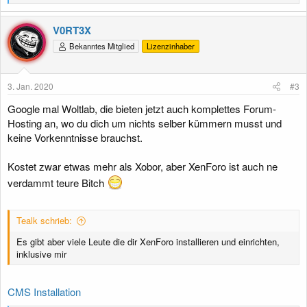
e
a
k
V0RT3X
t
Bekanntes Mitglied
Lizenzinhaber
i
o
n
e
3. Jan. 2020
#3
n
:
Google mal Woltlab, die bieten jetzt auch komplettes Forum-
Hosting an, wo du dich um nichts selber kümmern musst und
keine Vorkenntnisse brauchst.
Kostet zwar etwas mehr als Xobor, aber XenForo ist auch ne
verdammt teure Bitch
Tealk schrieb:
Es gibt aber viele Leute die dir XenForo installieren und einrichten,
inklusive mir
CMS Installation