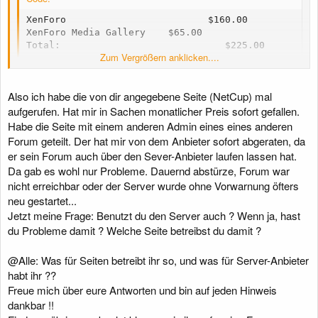
XenForo                         $160.00

XenForo Media Gallery    $65.00

Total:                             $225.00
Zum Vergrößern anklicken....
Also ich habe die von dir angegebene Seite (NetCup) mal
Ich verstehe nicht so ganz wie du auf Storage kommst.
aufgerufen. Hat mir in Sachen monatlicher Preis sofort gefallen.
Habe die Seite mit einem anderen Admin eines eines anderen
Für einen Webspace empfehle ich
NetCup
, die sind zuverlässig und
stabil. Da würde ich aber min Webhosting 2000 empfehlen.
Forum geteilt. Der hat mir von dem Anbieter sofort abgeraten, da
er sein Forum auch über den Sever-Anbieter laufen lassen hat.
Da gab es wohl nur Probleme. Dauernd abstürze, Forum war
nicht erreichbar oder der Server wurde ohne Vorwarnung öfters
neu gestartet...
Jetzt meine Frage: Benutzt du den Server auch ? Wenn ja, hast
du Probleme damit ? Welche Seite betreibst du damit ?
@Alle: Was für Seiten betreibt ihr so, und was für Server-Anbieter
habt ihr ??
Freue mich über eure Antworten und bin auf jeden Hinweis
dankbar !!