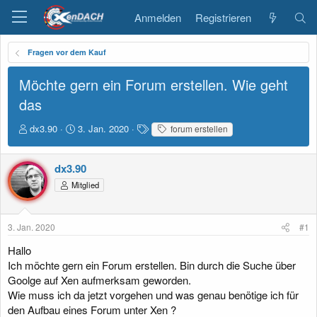
Anmelden
Registrieren
Fragen vor dem Kauf
Möchte gern ein Forum erstellen. Wie geht
das
E
E
S
dx3.90
3. Jan. 2020
forum erstellen
r
r
c
s
s
h
t
t
l
dx3.90
e
e
a
Mitglied
l
l
g
l
l
w
e
t
o
3. Jan. 2020
#1
r
a
r
m
t
Hallo
e
Ich möchte gern ein Forum erstellen. Bin durch die Suche über
Goolge auf Xen aufmerksam geworden.
Wie muss ich da jetzt vorgehen und was genau benötige ich für
den Aufbau eines Forum unter Xen ?