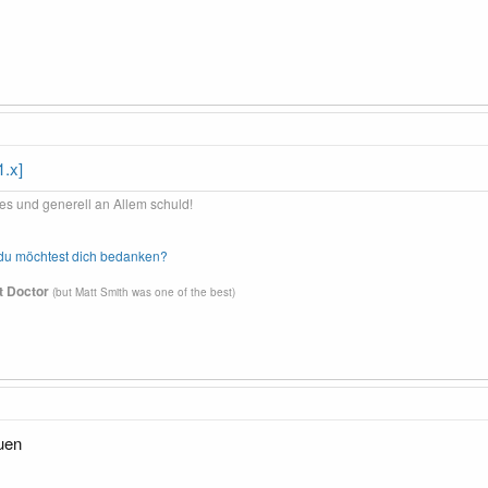
1.x]
es und generell an Allem schuld!
d du möchtest dich bedanken?
st Doctor
(but Matt Smith was one of the best)
uen