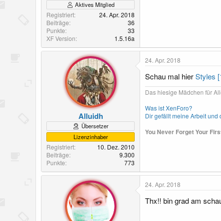
Aktives Mitglied
Registriert
24. Apr. 2018
Beiträge
36
Punkte
33
XF Version
1.5.16a
24. Apr. 2018
Schau mal hier
Styles [
Das hiesige Mädchen für All
Was ist XenForo?
Alluidh
Dir gefällt meine Arbeit un
Übersetzer
You Never Forget Your Fir
Lizenzinhaber
Registriert
10. Dez. 2010
Beiträge
9.300
Punkte
773
24. Apr. 2018
Thx!! bin grad am scha