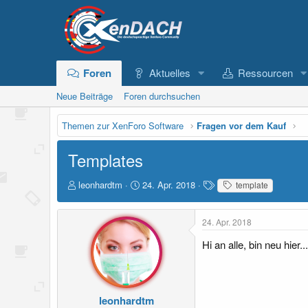
Foren
Aktuelles
Ressourcen
Neue Beiträge
Foren durchsuchen
Themen zur XenForo Software
Fragen vor dem Kauf
Templates
E
E
S
leonhardtm
24. Apr. 2018
template
r
r
c
s
s
h
t
t
l
24. Apr. 2018
e
e
a
Hi an alle, bin neu hie
l
l
g
l
l
w
e
t
o
r
a
r
m
t
leonhardtm
e