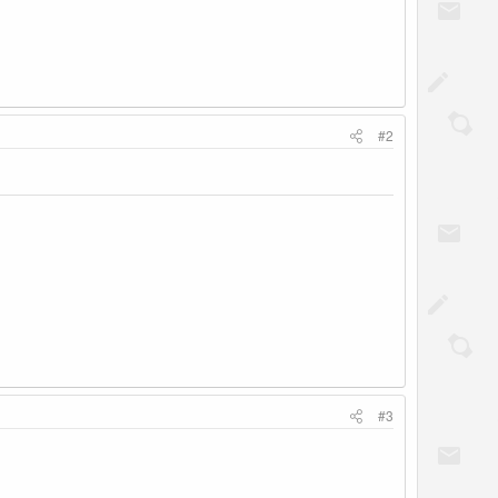
#2
#3