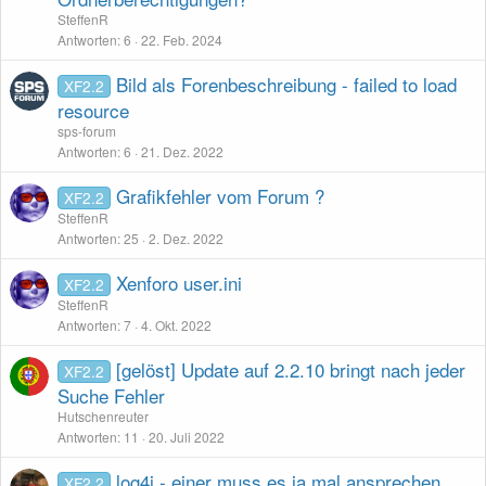
SteffenR
Antworten
6
22. Feb. 2024
Bild als Forenbeschreibung - failed to load
XF2.2
resource
sps-forum
Antworten
6
21. Dez. 2022
Grafikfehler vom Forum ?
XF2.2
SteffenR
Antworten
25
2. Dez. 2022
Xenforo user.ini
XF2.2
SteffenR
Antworten
7
4. Okt. 2022
[gelöst] Update auf 2.2.10 bringt nach jeder
XF2.2
Suche Fehler
Hutschenreuter
Antworten
11
20. Juli 2022
log4j - einer muss es ja mal ansprechen...
XF2.2