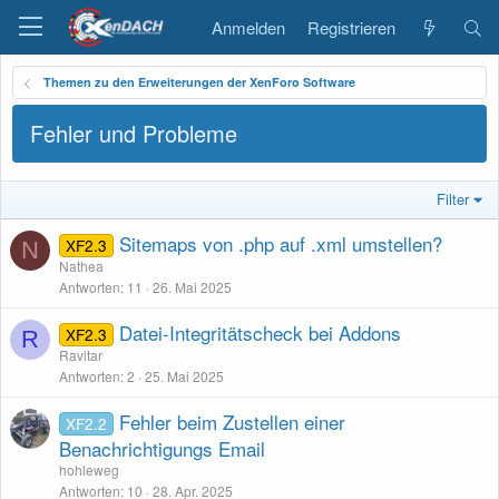
Anmelden
Registrieren
Themen zu den Erweiterungen der XenForo Software
Fehler und Probleme
Filter
Sitemaps von .php auf .xml umstellen?
XF2.3
N
Nathea
Antworten
11
26. Mai 2025
Datei-Integritätscheck bei Addons
XF2.3
R
Ravitar
Antworten
2
25. Mai 2025
Fehler beim Zustellen einer
XF2.2
Benachrichtigungs Email
hohleweg
Antworten
10
28. Apr. 2025