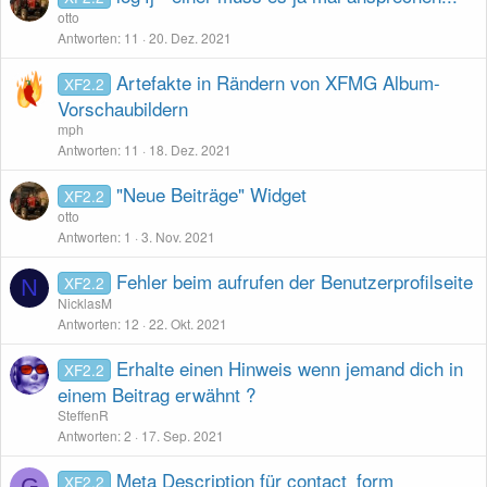
otto
Antworten
11
20. Dez. 2021
Artefakte in Rändern von XFMG Album-
XF2.2
Vorschaubildern
mph
Antworten
11
18. Dez. 2021
"Neue Beiträge" Widget
XF2.2
otto
Antworten
1
3. Nov. 2021
Fehler beim aufrufen der Benutzerprofilseite
XF2.2
N
NicklasM
Antworten
12
22. Okt. 2021
Erhalte einen Hinweis wenn jemand dich in
XF2.2
einem Beitrag erwähnt ?
SteffenR
Antworten
2
17. Sep. 2021
Meta Description für contact_form
XF2.2
G