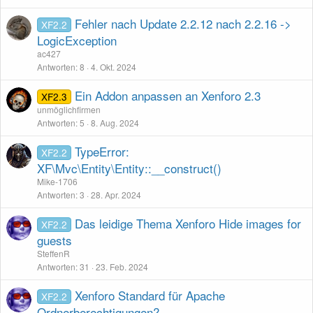
Fehler nach Update 2.2.12 nach 2.2.16 ->
XF2.2
LogicException
ac427
Antworten
8
4. Okt. 2024
Ein Addon anpassen an Xenforo 2.3
XF2.3
unmöglichfirmen
Antworten
5
8. Aug. 2024
TypeError:
XF2.2
XF\Mvc\Entity\Entity::__construct()
Mike-1706
Antworten
3
28. Apr. 2024
Das leidige Thema Xenforo Hide images for
XF2.2
guests
SteffenR
Antworten
31
23. Feb. 2024
Xenforo Standard für Apache
XF2.2
Ordnerberechtigungen?