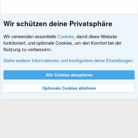
Wir schützen deine Privatsphäre
Wir verwenden essentielle
Cookies
, damit diese Website
funktioniert, und optionale Cookies, um den Komfort bei der
Nutzung zu verbessern.
Themen zu den Erweiterungen der XenForo Software
Siehe weitere Informationen und konfiguriere deine Einstellungen
Cookies
XenDACH - Fixed
Deutsch (Du)
Alle Cookies akzeptieren
Kontakt
Nutzungsbedingungen
Datenschutz
Hilfe und Impressum
R
S
Optionale Cookies ablehnen
S
®
Community platform by XenForo
© 2010-2024 XenForo Ltd.