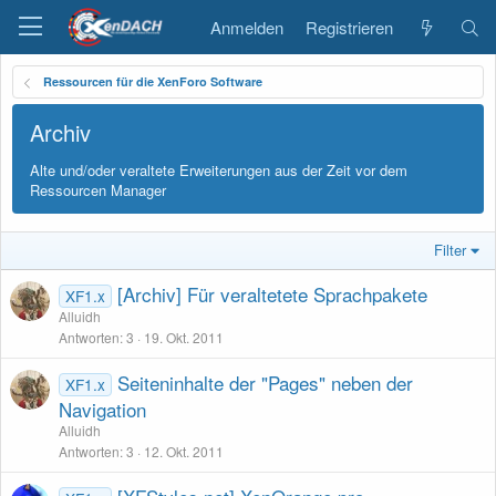
Anmelden
Registrieren
Ressourcen für die XenForo Software
Archiv
Alte und/oder veraltete Erweiterungen aus der Zeit vor dem
Ressourcen Manager
Filter
[Archiv] Für veraltetete Sprachpakete
XF1.x
Alluidh
Antworten
3
19. Okt. 2011
Seiteninhalte der "Pages" neben der
XF1.x
Navigation
Alluidh
Antworten
3
12. Okt. 2011