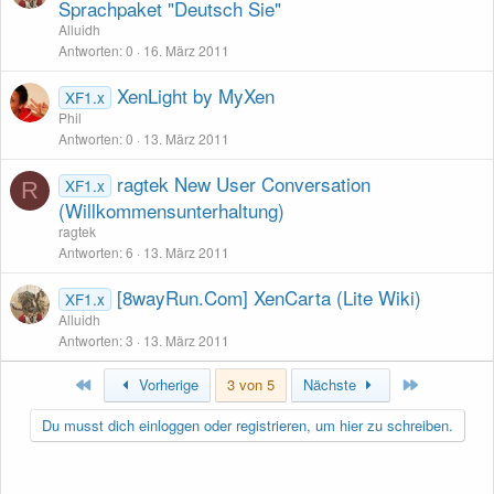
Sprachpaket "Deutsch Sie"
Alluidh
Antworten
0
16. März 2011
XenLight by MyXen
XF1.x
Phil
Antworten
0
13. März 2011
ragtek New User Conversation
XF1.x
R
(Willkommensunterhaltung)
ragtek
Antworten
6
13. März 2011
[8wayRun.Com] XenCarta (Lite Wiki)
XF1.x
Alluidh
Antworten
3
13. März 2011
Erste
Letzte
Vorherige
3 von 5
Nächste
Du musst dich einloggen oder registrieren, um hier zu schreiben.