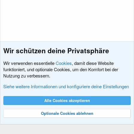
Wir schützen deine Privatsphäre
Wir verwenden essentielle
Cookies
, damit diese Website
funktioniert, und optionale Cookies, um den Komfort bei der
Nutzung zu verbessern.
Ressourcen für die XenForo Software
Siehe weitere Informationen und konfiguriere deine Einstellungen
Cookies
XenDACH - Fixed
Deutsch (Du)
Alle Cookies akzeptieren
Kontakt
Nutzungsbedingungen
Datenschutz
Hilfe und Impressum
R
S
Optionale Cookies ablehnen
S
®
Community platform by XenForo
© 2010-2024 XenForo Ltd.