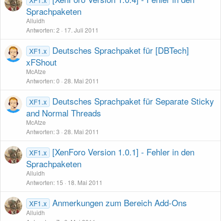
XF1.x
Sprachpaketen
Alluidh
Antworten
2
17. Juli 2011
Deutsches Sprachpaket für [DBTech]
XF1.x
xFShout
McAtze
Antworten
0
28. Mai 2011
Deutsches Sprachpaket für Separate Sticky
XF1.x
and Normal Threads
McAtze
Antworten
3
28. Mai 2011
[XenForo Version 1.0.1] - Fehler in den
XF1.x
Sprachpaketen
Alluidh
Antworten
15
18. Mai 2011
Anmerkungen zum Bereich Add-Ons
XF1.x
Alluidh