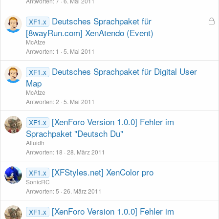
Antworten
7
6. Mai 2011
Deutsches Sprachpaket für
XF1.x
e
[8wayRun.com] XenAtendo (Event)
s
McAtze
p
Antworten
1
5. Mai 2011
e
Deutsches Sprachpaket für Digital User
r
XF1.x
r
Map
t
McAtze
Antworten
2
5. Mai 2011
[XenForo Version 1.0.0] Fehler im
XF1.x
Sprachpaket "Deutsch Du"
Alluidh
Antworten
18
28. März 2011
[XFStyles.net] XenColor pro
XF1.x
SonicRC
Antworten
5
26. März 2011
[XenForo Version 1.0.0] Fehler im
XF1.x