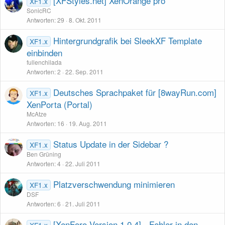
[XFStyles.net] XenOrange pro
XF1.x
SonicRC
Antworten
29
8. Okt. 2011
Hintergrundgrafik bei SleekXF Template
XF1.x
einbinden
fullenchilada
Antworten
2
22. Sep. 2011
Deutsches Sprachpaket für [8wayRun.com]
XF1.x
XenPorta (Portal)
McAtze
Antworten
16
19. Aug. 2011
Status Update in der Sidebar ?
XF1.x
Ben Grüning
Antworten
4
22. Juli 2011
Platzverschwendung minimieren
XF1.x
DSF
Antworten
6
21. Juli 2011
[XenForo Version 1.0.4] - Fehler in den