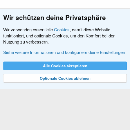
Wir schützen deine Privatsphäre
Wir verwenden essentielle
Cookies
, damit diese Website
funktioniert, und optionale Cookies, um den Komfort bei der
Nutzung zu verbessern.
Ressourcen für die XenForo Software
Siehe weitere Informationen und konfiguriere deine Einstellungen
Cookies
XenDACH - Fixed
Deutsch (Du)
Alle Cookies akzeptieren
Kontakt
Nutzungsbedingungen
Datenschutz
Hilfe und Impressum
R
S
Optionale Cookies ablehnen
S
®
Community platform by XenForo
© 2010-2024 XenForo Ltd.