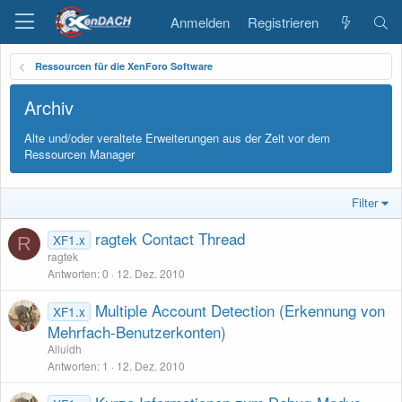
Anmelden
Registrieren
Ressourcen für die XenForo Software
Archiv
Alte und/oder veraltete Erweiterungen aus der Zeit vor dem
Ressourcen Manager
Filter
ragtek Contact Thread
XF1.x
R
ragtek
Antworten
0
12. Dez. 2010
Multiple Account Detection (Erkennung von
XF1.x
Mehrfach-Benutzerkonten)
Alluidh
Antworten
1
12. Dez. 2010