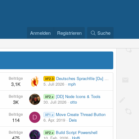
Anmelden
Registrieren
Suche
Beiträge
Deutsches Sprachfile [Du] für XF Ressourcen-Manager
XF2.3
3,1K
5. Juli 2026
mph
Beiträge
[DD] Node Icons & Tools
XF2.x
3K
30. Juli 2026
otto
Beiträge
Move Create Thread Button
XF1.x
D
114
6. Apr. 2019
Deis
Beiträge
Build Script Powershell
XF2.x
475
10. Feb. 2026
Hoffi