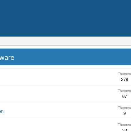
tware
Themen
278
Themen
67
Themen
en
9
Themen
33