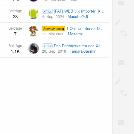
Beiträge
[FAT] WBB 3.x Importer [Kostenpflichtig]
XF1.x
28
4. Sep. 2024
Maestro2k5
Beiträge
T-Online - Server DNS Frage
Server/Hosting
7
11. Mai 2020
Masetrix
Beiträge
Das Rechtesystem des XenForo
XF1.x
1,1K
20. Sep. 2018
Tamara-Jasmin