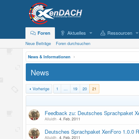
Foren
Aktuelles
Ressourcen
Neue Beiträge
Foren durchsuchen
News & Informationen
News
Vorherige
1
…
19
20
21
Feedback zu: Deutsches Sprachpaket Xe
Alluidh
4. Feb. 2011
Deutsches Sprachpaket XenForo 1.0.0 R
Alluidh
4. Feb. 2011