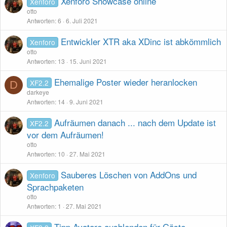
Xenforo Showcase online
Xenforo
otto
Antworten
6
6. Juli 2021
Entwickler XTR aka XDinc ist abkömmlich
Xenforo
otto
Antworten
13
15. Juni 2021
Ehemalige Poster wieder heranlocken
XF2.2
D
darkeye
Antworten
14
9. Juni 2021
Aufräumen danach ... nach dem Update ist
XF2.2
vor dem Aufräumen!
otto
Antworten
10
27. Mai 2021
Sauberes Löschen von AddOns und
Xenforo
Sprachpaketen
otto
Antworten
1
27. Mai 2021
Tipp Avatare ausblenden für Gäste