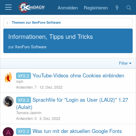
Anmelden
Registrieren
Themen zur XenForo Software
Informationen, Tipps und Tricks
zur XenForo Software
Filter
YouTube-Videos ohne Cookies einbinden
XF2.2
mph
Antworten
7
12. Dez. 2022
Sprachfile für "Login as User (LAU2)" 1.27
XF2.2
(Aulait)
Tamara-Jasmin
Antworten
0
3. Dez. 2022
Was tun mit der aktuellen Google Fonts
XF2.2
A