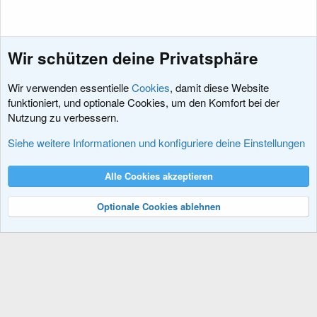
Wir schützen deine Privatsphäre
Wir verwenden essentielle
Cookies
, damit diese Website
funktioniert, und optionale Cookies, um den Komfort bei der
Nutzung zu verbessern.
Themen zur XenForo Software
Siehe weitere Informationen und konfiguriere deine Einstellungen
Cookies
XenDACH - Fixed
Deutsch (Du)
Alle Cookies akzeptieren
Kontakt
Nutzungsbedingungen
Datenschutz
Hilfe und Impressum
R
S
Optionale Cookies ablehnen
S
®
Community platform by XenForo
© 2010-2024 XenForo Ltd.