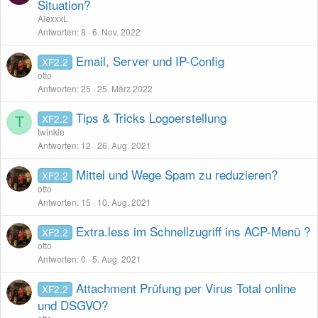
Situation?
AlexxxL
Antworten
8
6. Nov. 2022
Email, Server und IP-Config
XF2.2
otto
Antworten
25
25. März 2022
Tips & Tricks Logoerstellung
XF2.2
T
twinkle
Antworten
12
26. Aug. 2021
Mittel und Wege Spam zu reduzieren?
XF2.2
otto
Antworten
15
10. Aug. 2021
Extra.less im Schnellzugriff ins ACP-Menü ?
XF2.2
otto
Antworten
0
5. Aug. 2021
Attachment Prüfung per Virus Total online
XF2.2
und DSGVO?