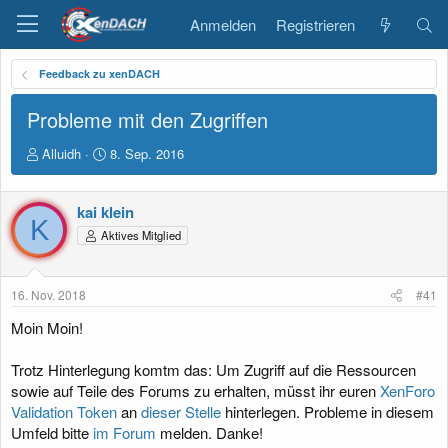
Anmelden
Registrieren
Feedback zu xenDACH
Probleme mit den Zugriffen
E
E
Alluidh
8. Sep. 2016
r
r
s
s
t
t
kai klein
K
e
e
Aktives Mitglied
l
l
l
l
e
t
16. Nov. 2018
#41
r
a
m
Moin Moin!
Trotz Hinterlegung komtm das: Um Zugriff auf die Ressourcen
sowie auf Teile des Forums zu erhalten, müsst ihr euren
XenForo
Validation Token
an
dieser Stelle
hinterlegen. Probleme in diesem
Umfeld bitte
im Forum
melden. Danke!