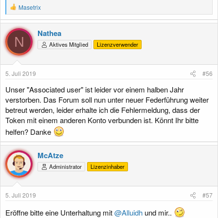
R
Masetrix
e
a
k
Nathea
t
N
Aktives Mitglied
Lizenzverwender
i
o
n
e
5. Juli 2019
#56
n
:
Unser "Associated user" ist leider vor einem halben Jahr
verstorben. Das Forum soll nun unter neuer Federführung weiter
betreut werden, leider erhalte ich die Fehlermeldung, dass der
Token mit einem anderen Konto verbunden ist. Könnt Ihr bitte
helfen? Danke
McAtze
Administrator
Lizenzinhaber
5. Juli 2019
#57
Eröffne bitte eine Unterhaltung mit
@Alluidh
und mir..