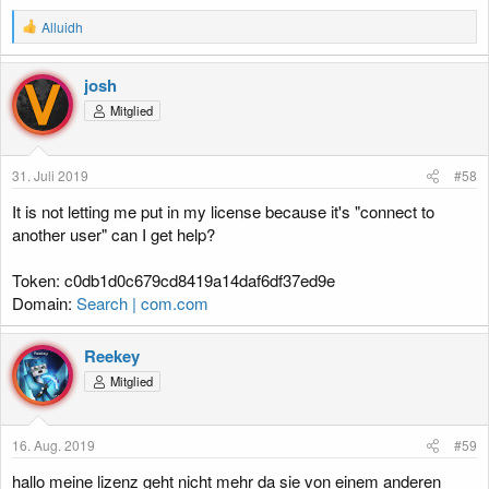
R
Alluidh
e
a
k
josh
t
Mitglied
i
o
n
e
31. Juli 2019
#58
n
:
It is not letting me put in my license because it's "connect to
another user" can I get help?
Token: c0db1d0c679cd8419a14daf6df37ed9e
Domain:
Search | com.com
Reekey
Mitglied
16. Aug. 2019
#59
hallo meine lizenz geht nicht mehr da sie von einem anderen