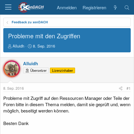
Anmelden
Registrieren
Feedback zu xenDACH
Probleme mit den Zugriffen
E
E
Alluidh
8. Sep. 2016
r
r
s
s
t
t
Alluidh
e
e
Übersetzer
Lizenzinhaber
l
l
l
l
e
t
8. Sep. 2016
#1
r
a
m
Probleme mit Zugriff auf den Ressourcen Manager oder Teile der
Foren bitte in diesem Thema melden, damit sie geprüft und, wenn
möglich, beseitigt werden können.
Besten Dank