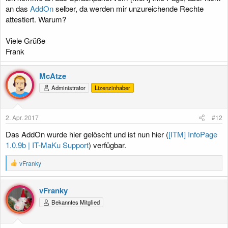
an das
AddOn
selber, da werden mir unzureichende Rechte
attestiert. Warum?
Viele Grüße
Frank
McAtze
Administrator
Lizenzinhaber
2. Apr. 2017
#12
Das AddOn wurde hier gelöscht und ist nun hier (
[ITM] InfoPage
1.0.9b | IT-MaKu Support
) verfügbar.
R
vFranky
e
a
k
vFranky
t
Bekanntes Mitglied
i
o
n
e