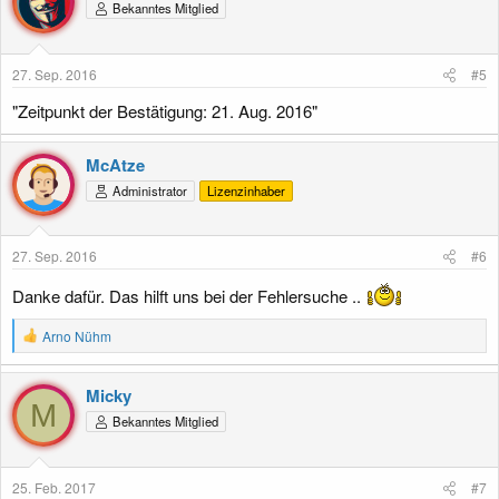
Bekanntes Mitglied
27. Sep. 2016
#5
"Zeitpunkt der Bestätigung: 21. Aug. 2016"
McAtze
Administrator
Lizenzinhaber
27. Sep. 2016
#6
Danke dafür. Das hilft uns bei der Fehlersuche ..
R
Arno Nühm
e
a
k
Micky
t
M
Bekanntes Mitglied
i
o
n
e
25. Feb. 2017
#7
n