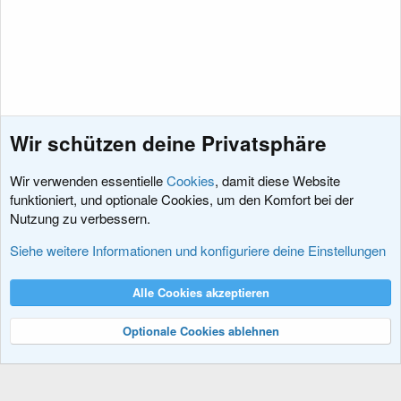
Wir schützen deine Privatsphäre
Wir verwenden essentielle
Cookies
, damit diese Website
funktioniert, und optionale Cookies, um den Komfort bei der
Nutzung zu verbessern.
Feedback zu xenDACH
Siehe weitere Informationen und konfiguriere deine Einstellungen
Cookies
XenDACH - Fixed
Deutsch (Du)
Alle Cookies akzeptieren
Kontakt
Nutzungsbedingungen
Datenschutz
Hilfe und Impressum
R
S
Optionale Cookies ablehnen
S
®
Community platform by XenForo
© 2010-2024 XenForo Ltd.