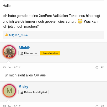
:
Hallo,
ich habe gerade meine XenForo Validation Token neu hinterlegt
und ich werde immer noch gebeten dies zu tun.
Was kann
ich jetzt noch machen?
R
Mitglied_9254
e
a
k
Alluidh
t
Übersetzer
Lizenzinhaber
i
o
n
e
25. Feb. 2017
#8
n
:
Für mich sieht alles OK aus
Micky
M
Bekanntes Mitglied
25. Feb. 2017
#9