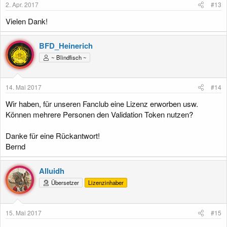
2. Apr. 2017
#13
n
:
Vielen Dank!
BFD_Heinerich
~ Blindfisch ~
14. Mai 2017
#14
Wir haben, für unseren Fanclub eine Lizenz erworben usw.
Können mehrere Personen den Validation Token nutzen?
Danke für eine Rückantwort!
Bernd
Alluidh
Übersetzer
Lizenzinhaber
15. Mai 2017
#15