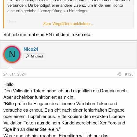
verbunden. Du benötigst eine andere Lizenz, um in deinem Konto
eine erfolgreiche Lizenzprüfung zu hinterlegen.
Uups.
Zum Vergrößern anklicken....
Kann es sein das dass Token einem anderen Benutzer zugewiesen
wurde, und wenn wie wäre das überprüfbar.
Schreib mir mal eine PN mit dem Token etc.
Nico24
N
Mitglied
24. Jan. 2024
#120
Hallo.
Den Validation Token habe ich und eigentlich die Domain auch.
Aber scheinbar funktioniert es nicht.
"Bitte prüfe die Eingabe des License Validation Token und
versuche es erneut. Es sieht nach einer fehlerhaften Eingabe
oder einem Tippfehler aus. Bitte kopiere den exakten License
Validation Token aus deinem Kundenbereich bei XenForo und
füge ihn an dieser Stelle ein."
Was kann ich hier machen. Eigentlich will ich nur das