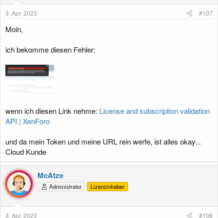
3. Apr. 2023
#107
Moin,
ich bekomme diesen Fehler:
wenn ich diesen Link nehme:
License and subscription validation
API | XenForo
und da mein Token und meine URL rein werfe, ist alles okay...
Cloud Kunde
McAtze
Administrator
Lizenzinhaber
3. Apr. 2023
#108