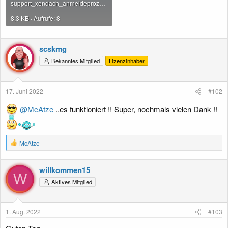
support_xendach_anmeldeprozess_11_17062022.PNG
8,3 KB · Aufrufe: 8
scskmg
Bekanntes Mitglied
Lizenzinhaber
17. Juni 2022
#102
@McAtze
..es funktioniert !! Super, nochmals vielen Dank !!
R
McAtze
e
a
k
willkommen15
t
W
Aktives Mitglied
i
o
n
e
1. Aug. 2022
#103
n
: