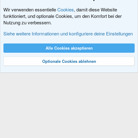
Wir verwenden essentielle
Cookies
, damit diese Website
funktioniert, und optionale Cookies, um den Komfort bei der
Nutzung zu verbessern.
Feedback zu xenDACH
Siehe weitere Informationen und konfiguriere deine Einstellungen
Cookies
XenDACH - Fixed
Deutsch (Du)
Alle Cookies akzeptieren
Kontakt
Nutzungsbedingungen
Datenschutz
Hilfe und Impressum
R
S
Optionale Cookies ablehnen
S
®
Community platform by XenForo
© 2010-2024 XenForo Ltd.