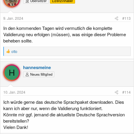
Übersetzer
Lizenzinhaber
9. Jan. 2024
#113
In den kommenden Tagen wird vermutlich die komplette
Validierung neu erfolgen (müssen), was einige dieser Probleme
beheben sollte.
R
otto
e
a
k
hannesmeine
t
H
Neues Mitglied
i
o
n
e
10. Jan. 2024
#114
n
:
Ich würde gerne das deutsche Sprachpaket downloaden. Dies
kann ich aber nur, wenn die Validierung funktioniert.
Könnte mir ggf. jemand die aktuellste Deutsche Sprachversion
bereitstellen?
Vielen Dank!