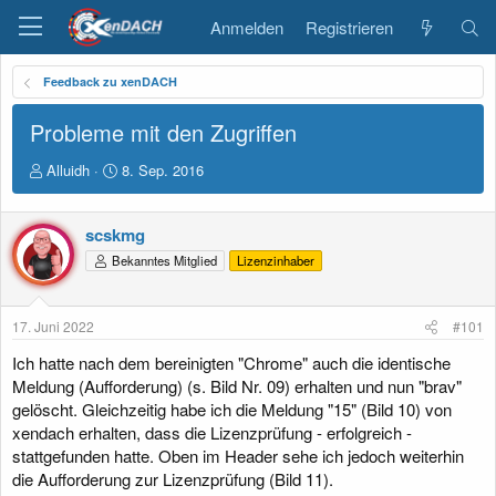
Anmelden
Registrieren
Feedback zu xenDACH
Probleme mit den Zugriffen
E
E
Alluidh
8. Sep. 2016
r
r
s
s
t
t
scskmg
e
e
Bekanntes Mitglied
Lizenzinhaber
l
l
l
l
e
t
17. Juni 2022
#101
r
a
m
Ich hatte nach dem bereinigten "Chrome" auch die identische
Meldung (Aufforderung) (s. Bild Nr. 09) erhalten und nun "brav"
gelöscht. Gleichzeitig habe ich die Meldung "15" (Bild 10) von
xendach erhalten, dass die Lizenzprüfung - erfolgreich -
stattgefunden hatte. Oben im Header sehe ich jedoch weiterhin
die Aufforderung zur Lizenzprüfung (Bild 11).