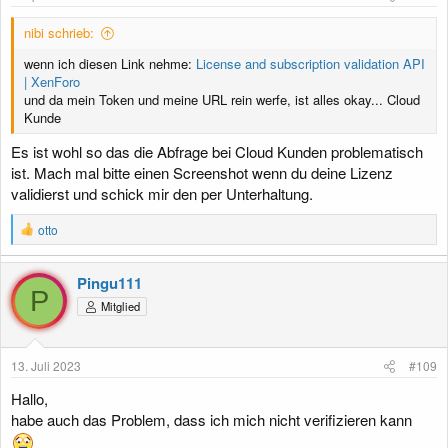
nibi schrieb:
wenn ich diesen Link nehme:
License and subscription validation API
| XenForo
und da mein Token und meine URL rein werfe, ist alles okay... Cloud
Kunde
Es ist wohl so das die Abfrage bei Cloud Kunden problematisch
ist. Mach mal bitte einen Screenshot wenn du deine Lizenz
validierst und schick mir den per Unterhaltung.
R
otto
e
a
k
Pingu111
t
P
Mitglied
i
o
n
e
13. Juli 2023
#109
n
:
Hallo,
habe auch das Problem, dass ich mich nicht verifizieren kann