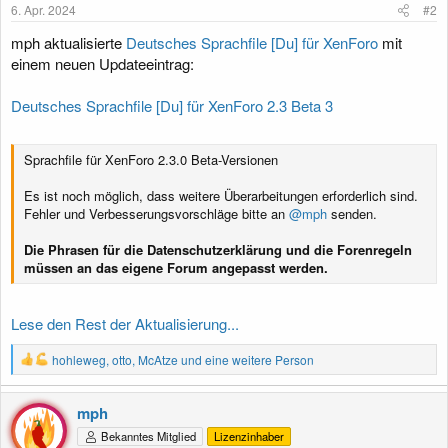
6. Apr. 2024
#2
n
:
mph aktualisierte
Deutsches Sprachfile [Du] für XenForo
mit
einem neuen Updateeintrag:
Deutsches Sprachfile [Du] für XenForo 2.3 Beta 3
Sprachfile für XenForo 2.3.0 Beta-Versionen
Es ist noch möglich, dass weitere Überarbeitungen erforderlich sind.
Fehler und Verbesserungsvorschläge bitte an
@mph
senden.
Die Phrasen für die Datenschutzerklärung und die Forenregeln
müssen an das eigene Forum angepasst werden.
Lese den Rest der Aktualisierung...
R
hohleweg
,
otto
,
McAtze
und eine weitere Person
e
a
k
mph
t
Bekanntes Mitglied
Lizenzinhaber
i