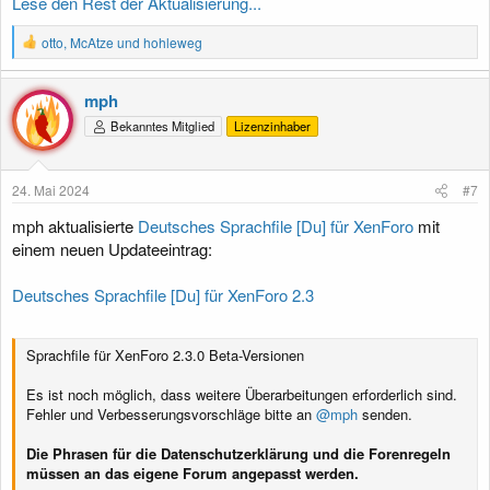
Lese den Rest der Aktualisierung...
R
otto
,
McAtze
und
hohleweg
e
a
k
mph
t
Bekanntes Mitglied
Lizenzinhaber
i
o
n
e
24. Mai 2024
#7
n
:
mph aktualisierte
Deutsches Sprachfile [Du] für XenForo
mit
einem neuen Updateeintrag:
Deutsches Sprachfile [Du] für XenForo 2.3
Sprachfile für XenForo 2.3.0 Beta-Versionen
Es ist noch möglich, dass weitere Überarbeitungen erforderlich sind.
Fehler und Verbesserungsvorschläge bitte an
@mph
senden.
Die Phrasen für die Datenschutzerklärung und die Forenregeln
müssen an das eigene Forum angepasst werden.