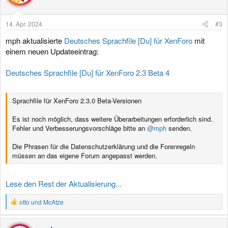
o
n
e
14. Apr. 2024
#3
n
:
mph aktualisierte
Deutsches Sprachfile [Du] für XenForo
mit
einem neuen Updateeintrag:
Deutsches Sprachfile [Du] für XenForo 2.3 Beta 4
Sprachfile für XenForo 2.3.0 Beta-Versionen
Es ist noch möglich, dass weitere Überarbeitungen erforderlich sind.
Fehler und Verbesserungsvorschläge bitte an
@mph
senden.
Die Phrasen für die Datenschutzerklärung und die Forenregeln
müssen an das eigene Forum angepasst werden.
Lese den Rest der Aktualisierung...
R
otto
und
McAtze
e
a
k