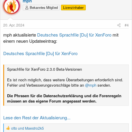
mph
t
Bekanntes Mitglied
Lizenzinhaber
i
o
n
e
20. Apr. 2024
#4
n
:
mph aktualisierte
Deutsches Sprachfile [Du] für XenForo
mit
einem neuen Updateeintrag:
Deutsches Sprachfile [Du] für XenForo
Sprachfile für XenForo 2.3.0 Beta-Versionen
Es ist noch möglich, dass weitere Überarbeitungen erforderlich sind.
Fehler und Verbesserungsvorschläge bitte an
@mph
senden.
Die Phrasen für die Datenschutzerklärung und die Forenregeln
müssen an das eigene Forum angepasst werden.
Lese den Rest der Aktualisierung...
R
otto
und
Maestro2k5