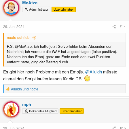
McAtze
Administrator
Lizenzinhaber
29. Juni 2024
#14
nocte schrieb:
P.S. @McAtze, ich hatte jetzt Serverfehler beim Absenden der
Nachricht; ich vermute die WAF hat angeschlagen (false positive).
Nachem ich das Emoji ganz am Ende nach den zwei Punkten
entfernt hatte, ging der Beitrag durch.
Es gibt hier noch Probleme mit den Emojis.
@Alluidh
müsste
einmal den Script laufen lassen für die DB.
R
Alluidh
und
nocte
e
a
k
mph
t
Bekanntes Mitglied
Lizenzinhaber
i
o
n
e
29. Juni 2024
#15