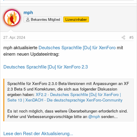
e
a
k
mph
t
Bekanntes Mitglied
Lizenzinhaber
i
o
n
e
27. Apr. 2024
#5
n
:
mph aktualisierte
Deutsches Sprachfile [Du] für XenForo
mit
einem neuen Updateeintrag:
Deutsches Sprachfile [Du] für XenForo 2.3
Sprachfile für XenForo 2.3.0 Beta-Versionen mit Anpassungen an XF
2.3 Beta 5 und Korrekturen, die sich aus folgender Diskussion
ergeben haben:
XF2.2 - Deutsches Sprachfile [Du] für XenForo |
Seite 13 | XenDACH - Die deutschsprachige XenForo-Community
Es ist noch möglich, dass weitere Überarbeitungen erforderlich sind.
Fehler und Verbesserungsvorschläge bitte an
@mph
senden...
Lese den Rest der Aktualisierung...