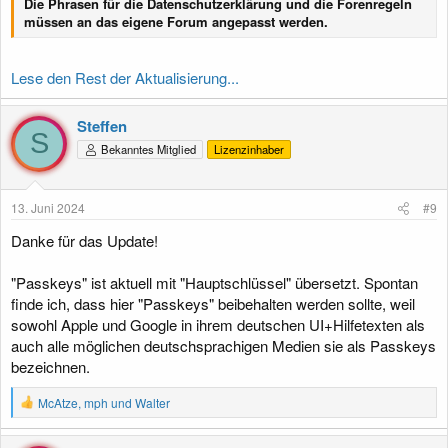
Die Phrasen für die Datenschutzerklärung und die Forenregeln
müssen an das eigene Forum angepasst werden.
Lese den Rest der Aktualisierung...
Steffen
S
Bekanntes Mitglied
Lizenzinhaber
13. Juni 2024
#9
Danke für das Update!
"Passkeys" ist aktuell mit "Hauptschlüssel" übersetzt. Spontan
finde ich, dass hier "Passkeys" beibehalten werden sollte, weil
sowohl Apple und Google in ihrem deutschen UI+Hilfetexten als
auch alle möglichen deutschsprachigen Medien sie als Passkeys
bezeichnen.
R
McAtze
,
mph
und
Walter
e
a