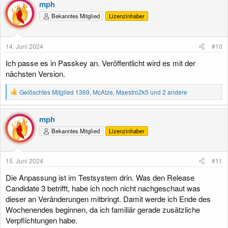
k
mph
t
Bekanntes Mitglied
Lizenzinhaber
i
o
n
e
14. Juni 2024
#10
n
:
Ich passe es in Passkey an. Veröffentlicht wird es mit der
nächsten Version.
R
Gelöschtes Mitglied 1369
,
McAtze
,
Maestro2k5
und 2 andere
e
a
k
mph
t
Bekanntes Mitglied
Lizenzinhaber
i
o
n
e
15. Juni 2024
#11
n
:
Die Anpassung ist im Testsystem drin. Was den Release
Candidate 3 betrifft, habe ich noch nicht nachgeschaut was
dieser an Veränderungen mitbringt. Damit werde ich Ende des
Wochenendes beginnen, da ich familiär gerade zusätzliche
Verpflichtungen habe.