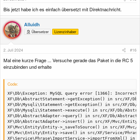
n
:
Bis jetzt habe ich es einfach übersetzt mit Direktnachricht.
Alluidh
Übersetzer
Lizenzinhaber
2. Juli 2024
#16
Mal eine kurze Frage ... Versuche gerade das Paket in die RC 5
einzubinden und erhalte
Code:
XF\Db\Exception: MySQL query error [1366]: Incorrect 
XF\Db\AbstractStatement->getException() in src/XF/Db/
XF\Db\Mysqli\Statement->getException() in src/XF/Db/M
XF\Db\Mysqli\Statement->execute() in src/XF/Db/Abstra
XF\Db\AbstractAdapter->query() in src/XF/Db/AbstractA
XF\Db\AbstractAdapter->insert() in src/XF/Mvc/Entity/
XF\Mvc\Entity\Entity->_saveToSource() in src/XF/Mvc/E
XF\Mvc\Entity\Entity->save() in src/XF/Service/Phrase
XF\Service\Phrase\ImportService->importFromXml() in s