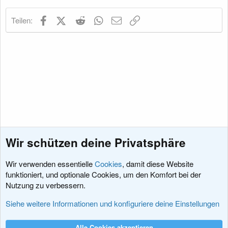
n
e
Facebook
X (Twitter)
Reddit
WhatsApp
E-Mail
Link
Teilen:
n
:
Wir schützen deine Privatsphäre
Wir verwenden essentielle
Cookies
, damit diese Website
funktioniert, und optionale Cookies, um den Komfort bei der
Nutzung zu verbessern.
Sprachpakete
Siehe weitere Informationen und konfiguriere deine Einstellungen
Cookies
XenDACH - Fixed
Deutsch (Du)
Alle Cookies akzeptieren