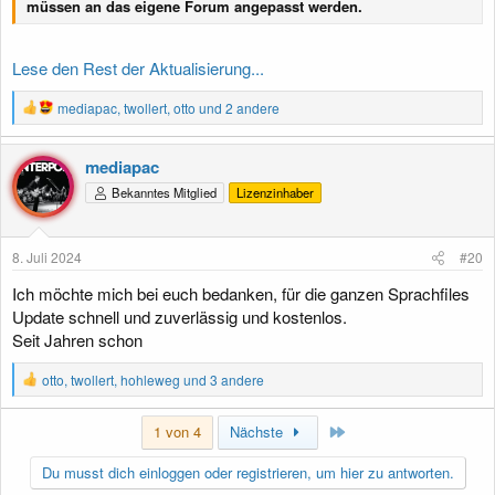
müssen an das eigene Forum angepasst werden.
Lese den Rest der Aktualisierung...
R
mediapac
,
twollert
,
otto
und 2 andere
e
a
k
mediapac
t
Bekanntes Mitglied
Lizenzinhaber
i
o
n
e
8. Juli 2024
#20
n
:
Ich möchte mich bei euch bedanken, für die ganzen Sprachfiles
Update schnell und zuverlässig und kostenlos.
Seit Jahren schon
R
otto
,
twollert
,
hohleweg
und 3 andere
e
a
Letzte
k
1 von 4
Nächste
t
i
Du musst dich einloggen oder registrieren, um hier zu antworten.
o