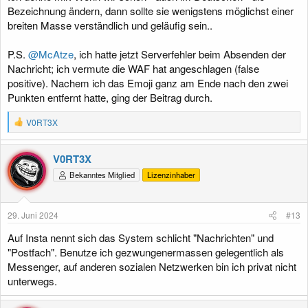
Bezeichnung ändern, dann sollte sie wenigstens möglichst einer
breiten Masse verständlich und geläufig sein..
P.S.
@McAtze
, ich hatte jetzt Serverfehler beim Absenden der
Nachricht; ich vermute die WAF hat angeschlagen (false
positive). Nachem ich das Emoji ganz am Ende nach den zwei
Punkten entfernt hatte, ging der Beitrag durch.
R
V0RT3X
e
a
k
V0RT3X
t
Bekanntes Mitglied
Lizenzinhaber
i
o
n
e
29. Juni 2024
#13
n
:
Auf Insta nennt sich das System schlicht "Nachrichten" und
"Postfach". Benutze ich gezwungenermassen gelegentlich als
Messenger, auf anderen sozialen Netzwerken bin ich privat nicht
unterwegs.