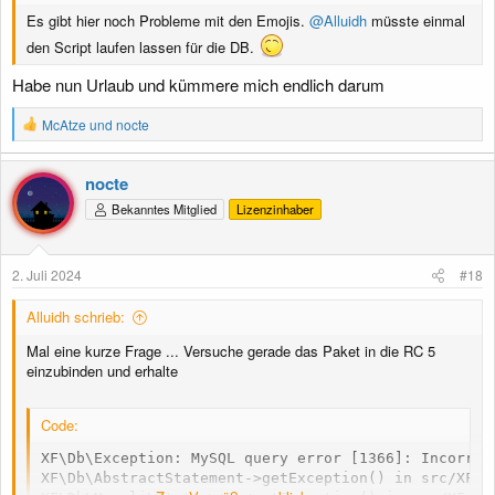
Es gibt hier noch Probleme mit den Emojis.
@Alluidh
müsste einmal
den Script laufen lassen für die DB.
Habe nun Urlaub und kümmere mich endlich darum
R
McAtze
und
nocte
e
a
k
nocte
t
Bekanntes Mitglied
Lizenzinhaber
i
o
n
e
2. Juli 2024
#18
n
:
Alluidh schrieb:
Mal eine kurze Frage ... Versuche gerade das Paket in die RC 5
einzubinden und erhalte
Code:
XF\Db\Exception: MySQL query error [1366]: Incorrec
XF\Db\AbstractStatement->getException() in src/XF/D