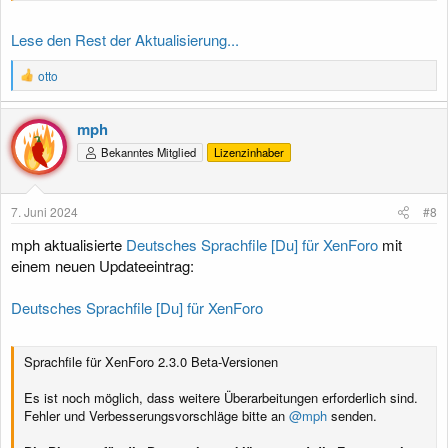
Lese den Rest der Aktualisierung...
R
otto
e
a
k
mph
t
Bekanntes Mitglied
Lizenzinhaber
i
o
n
e
7. Juni 2024
#8
n
:
mph aktualisierte
Deutsches Sprachfile [Du] für XenForo
mit
einem neuen Updateeintrag:
Deutsches Sprachfile [Du] für XenForo
Sprachfile für XenForo 2.3.0 Beta-Versionen
Es ist noch möglich, dass weitere Überarbeitungen erforderlich sind.
Fehler und Verbesserungsvorschläge bitte an
@mph
senden.