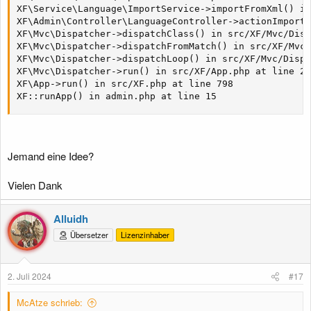
XF\Service\Language\ImportService->importFromXml() in
XF\Admin\Controller\LanguageController->actionImport(
XF\Mvc\Dispatcher->dispatchClass() in src/XF/Mvc/Disp
XF\Mvc\Dispatcher->dispatchFromMatch() in src/XF/Mvc/
XF\Mvc\Dispatcher->dispatchLoop() in src/XF/Mvc/Dispa
XF\Mvc\Dispatcher->run() in src/XF/App.php at line 27
XF\App->run() in src/XF.php at line 798

XF::runApp() in admin.php at line 15
Jemand eine Idee?
Vielen Dank
Alluidh
Übersetzer
Lizenzinhaber
2. Juli 2024
#17
McAtze schrieb: