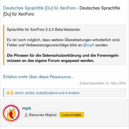
Deutsches Sprachfile [Du] für XenForo
- Deutsches Sprachfile
[Du] für XenForo
Sprachfile für XenForo 2.3.0 Beta-Versionen
Es ist noch möglich, dass weitere Überarbeitungen erforderlich sind.
Fehler und Verbesserungsvorschläge bitte an
@mph
senden.
Die Phrasen für die Datenschutzerklärung und die Forenregeln
müssen an das eigene Forum angepasst werden.
Erfahre mehr über diese Ressource...
Zuletzt bearbeitet:
31. März 2024
R
semir
,
andre
,
kutasSzatana
und 4 andere
e
a
k
mph
t
Bekanntes Mitglied
Lizenzinhaber
i
o
n
e