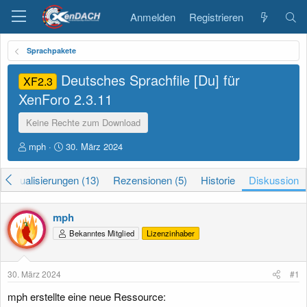
Anmelden
Registrieren
Sprachpakete
Deutsches Sprachfile [Du] für
XF2.3
XenForo
2.3.11
Keine Rechte zum Download
E
E
mph
30. März 2024
r
r
s
s
Aktualisierungen (13)
Rezensionen (5)
Historie
Diskussion
t
t
e
e
l
l
mph
l
l
e
t
Bekanntes Mitglied
Lizenzinhaber
r
a
m
30. März 2024
#1
mph erstellte eine neue Ressource: