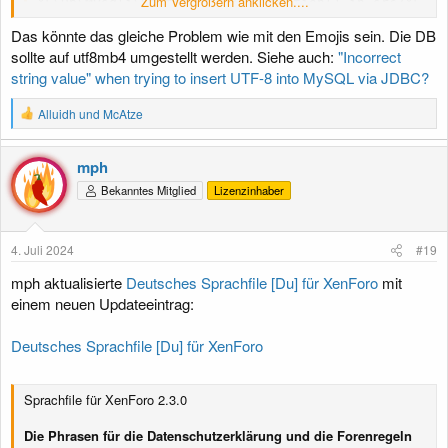
Zum Vergrößern anklicken....
XF\Db\Mysqli\Statement->getException() in src/XF/Db
XF\Db\Mysqli\Statement->execute() in src/XF/Db/Abstr
Das könnte das gleiche Problem wie mit den Emojis sein. Die DB
XF\Db\AbstractAdapter->query() in src/XF/Db/Abstract
sollte auf utf8mb4 umgestellt werden. Siehe auch:
"Incorrect
XF\Db\AbstractAdapter->insert() in src/XF/Mvc/Entity
string value" when trying to insert UTF-8 into MySQL via JDBC?
XF\Mvc\Entity\Entity->_saveToSource() in src/XF/Mvc/
XF\Mvc\Entity\Entity->save() in src/XF/Service/Phras
XF\Service\Phrase\ImportService->importFromXml() in
R
Alluidh
und
McAtze
e
XF\Service\Language\ImportService->importFromXml() 
a
XF\Admin\Controller\LanguageController->actionImpor
k
mph
XF\Mvc\Dispatcher->dispatchClass() in src/XF/Mvc/Dis
t
XF\Mvc\Dispatcher->dispatchFromMatch() in src/XF/Mvc
Bekanntes Mitglied
Lizenzinhaber
i
XF\Mvc\Dispatcher->dispatchLoop() in src/XF/Mvc/Disp
o
XF\Mvc\Dispatcher->run() in src/XF/App.php at line 2
n
XF\App->run() in src/XF.php at line 798

e
4. Juli 2024
#19
XF::runApp() in admin.php at line 15
n
:
mph aktualisierte
Deutsches Sprachfile [Du] für XenForo
mit
einem neuen Updateeintrag:
Jemand eine Idee?
Deutsches Sprachfile [Du] für XenForo
Vielen Dank
Sprachfile für XenForo 2.3.0
Die Phrasen für die Datenschutzerklärung und die Forenregeln