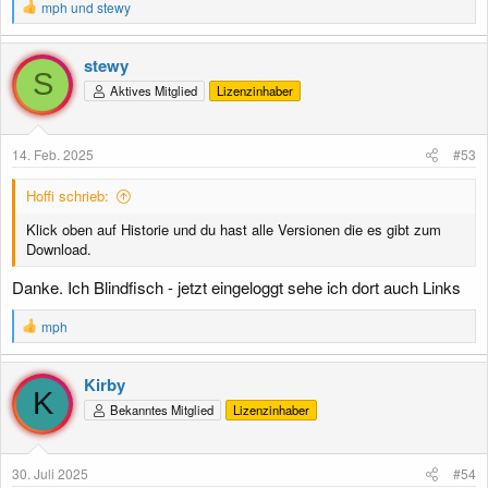
R
mph
und
stewy
e
a
k
stewy
t
S
Aktives Mitglied
Lizenzinhaber
i
o
n
e
14. Feb. 2025
#53
n
:
Hoffi schrieb:
Klick oben auf Historie und du hast alle Versionen die es gibt zum
Download.
Danke. Ich Blindfisch - jetzt eingeloggt sehe ich dort auch Links
R
mph
e
a
k
Kirby
t
K
Bekanntes Mitglied
Lizenzinhaber
i
o
n
e
30. Juli 2025
#54
n