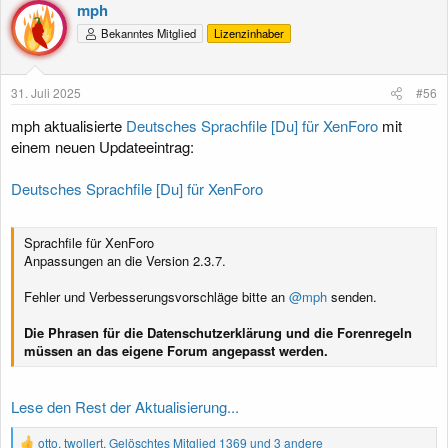
k
mph
t
Bekanntes Mitglied
Lizenzinhaber
i
o
n
e
31. Juli 2025
#56
n
:
mph aktualisierte
Deutsches Sprachfile [Du] für XenForo
mit
einem neuen Updateeintrag:
Deutsches Sprachfile [Du] für XenForo
Sprachfile für XenForo
Anpassungen an die Version 2.3.7.
Fehler und Verbesserungsvorschläge bitte an
@mph
senden.
Die Phrasen für die Datenschutzerklärung und die Forenregeln
müssen an das eigene Forum angepasst werden.
Lese den Rest der Aktualisierung...
R
otto
,
twollert
,
Gelöschtes Mitglied 1369
und 3 andere