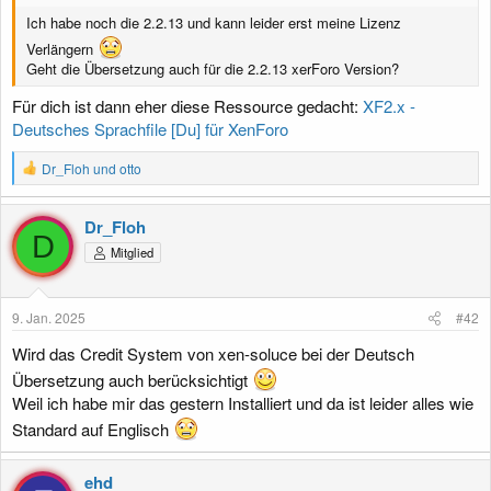
Ich habe noch die 2.2.13 und kann leider erst meine Lizenz
Verlängern
Geht die Übersetzung auch für die 2.2.13 xerForo Version?
Für dich ist dann eher diese Ressource gedacht:
XF2.x -
Deutsches Sprachfile [Du] für XenForo
R
Dr_Floh
und
otto
e
a
k
Dr_Floh
t
D
Mitglied
i
o
n
e
9. Jan. 2025
#42
n
:
Wird das Credit System von xen-soluce bei der Deutsch
Übersetzung auch berücksichtigt
Weil ich habe mir das gestern Installiert und da ist leider alles wie
Standard auf Englisch
ehd