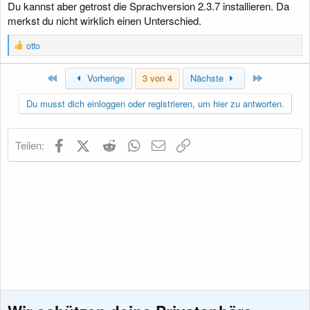
Du kannst aber getrost die Sprachversion 2.3.7 installieren. Da
merkst du nicht wirklich einen Unterschied.
R
otto
e
a
Erste
Letzte
k
Vorherige
3 von 4
Nächste
t
i
Du musst dich einloggen oder registrieren, um hier zu antworten.
o
n
e
Facebook
X (Twitter)
Reddit
WhatsApp
E-Mail
Link
Teilen:
n
: