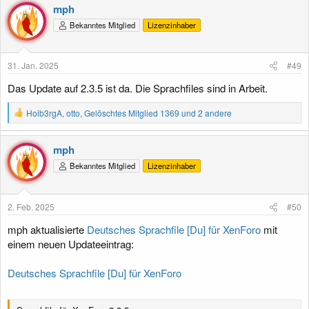
k
mph
t
Bekanntes Mitglied
Lizenzinhaber
i
o
n
e
31. Jan. 2025
#49
n
:
Das Update auf 2.3.5 ist da. Die Sprachfiles sind in Arbeit.
R
Hoib3rgA
,
otto
,
Gelöschtes Mitglied 1369
und 2 andere
e
a
k
mph
t
Bekanntes Mitglied
Lizenzinhaber
i
o
n
e
2. Feb. 2025
#50
n
:
mph aktualisierte
Deutsches Sprachfile [Du] für XenForo
mit
einem neuen Updateeintrag:
Deutsches Sprachfile [Du] für XenForo