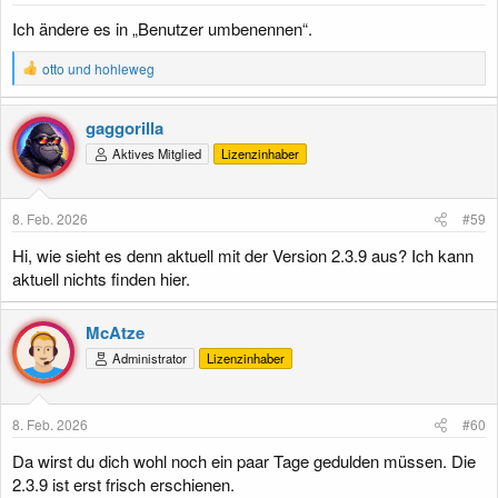
:
Ich ändere es in „Benutzer umbenennen“.
R
otto
und
hohleweg
e
a
k
gaggorilla
t
Aktives Mitglied
Lizenzinhaber
i
o
n
e
8. Feb. 2026
#59
n
:
Hi, wie sieht es denn aktuell mit der Version 2.3.9 aus? Ich kann
aktuell nichts finden hier.
McAtze
Administrator
Lizenzinhaber
8. Feb. 2026
#60
Da wirst du dich wohl noch ein paar Tage gedulden müssen. Die
2.3.9 ist erst frisch erschienen.