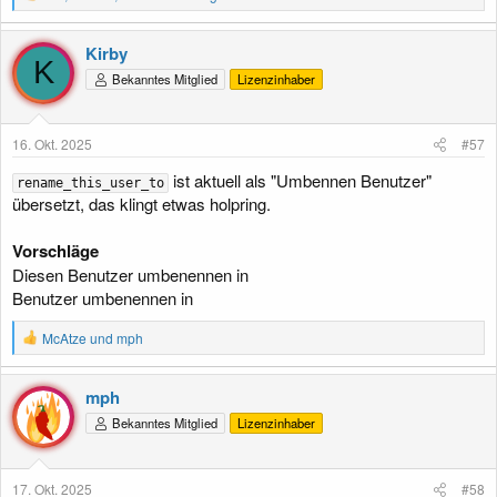
e
a
k
Kirby
t
K
Bekanntes Mitglied
Lizenzinhaber
i
o
n
e
16. Okt. 2025
#57
n
:
ist aktuell als "Umbennen Benutzer"
rename_this_user_to
übersetzt, das klingt etwas holpring.
Vorschläge
Diesen Benutzer umbenennen in
Benutzer umbenennen in
R
McAtze
und
mph
e
a
k
mph
t
Bekanntes Mitglied
Lizenzinhaber
i
o
n
e
17. Okt. 2025
#58
n