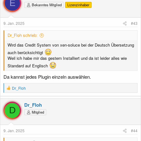
E
Bekanntes Mitglied
Lizenzinhaber
9. Jan. 2025
#43
Dr_Floh schrieb:
Wird das Credit System von xen-soluce bei der Deutsch Übersetzung
auch berücksichtigt
Weil ich habe mir das gestern Installiert und da ist leider alles wie
Standard auf Englisch
Da kannst jedes Plugin einzeln auswählen.
R
Dr_Floh
e
a
k
Dr_Floh
t
D
Mitglied
i
o
n
e
9. Jan. 2025
#44
n
: