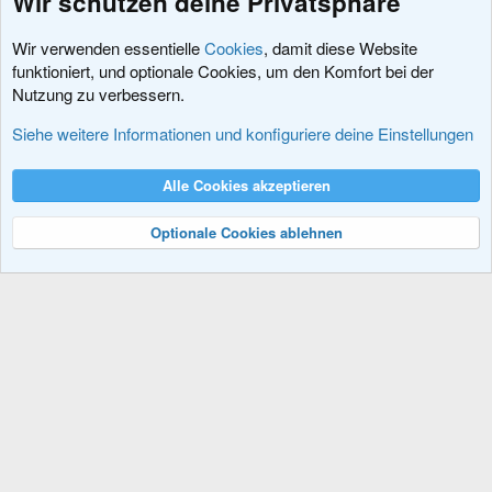
Wir schützen deine Privatsphäre
Wir verwenden essentielle
Cookies
, damit diese Website
funktioniert, und optionale Cookies, um den Komfort bei der
Nutzung zu verbessern.
Sprachpakete
Siehe weitere Informationen und konfiguriere deine Einstellungen
Cookies
XenDACH - Fixed
Deutsch (Du)
Alle Cookies akzeptieren
Kontakt
Nutzungsbedingungen
Datenschutz
Hilfe und Impressum
R
S
Optionale Cookies ablehnen
S
®
Community platform by XenForo
© 2010-2024 XenForo Ltd.