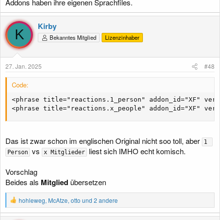
Addons haben ihre eigenen Sprachfiles.
Kirby
K
Bekanntes Mitglied
Lizenzinhaber
27. Jan. 2025
#48
Code:
<phrase title="reactions.1_person" addon_id="XF" vers
<phrase title="reactions.x_people" addon_id="XF" vers
Das ist zwar schon im englischen Original nicht soo toll, aber
1 
vs
liest sich IMHO echt komisch.
Person
x Mitglieder
Vorschlag
Beides als
Mitglied
übersetzen
R
hohleweg
,
McAtze
,
otto
und 2 andere
e
a