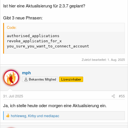
:
Ist hier eine Aktualisierung für 2.3.7 geplant?
Gibt 3 neue Phrasen:
Code:
authorised_applications

revoke_application_for_x

you_sure_you_want_to_connect_account
Zuletzt bearbeitet:
1. Aug. 2025
mph
Bekanntes Mitglied
Lizenzinhaber
31. Juli 2025
#55
Ja, ich stelle heute oder morgen eine Aktualisierung ein.
R
hohleweg
,
Kirby
und
mediapac
e
a