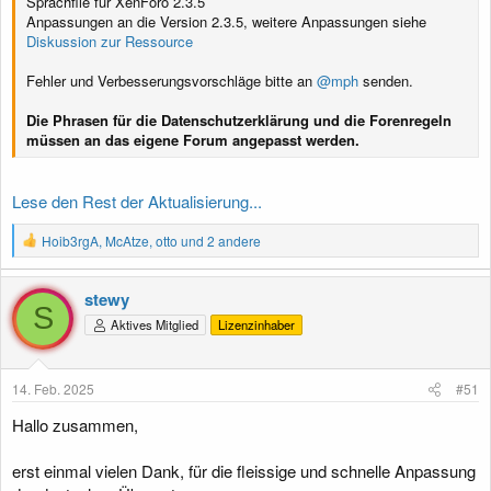
Sprachfile für XenForo 2.3.5
Anpassungen an die Version 2.3.5, weitere Anpassungen siehe
Diskussion zur Ressource
Fehler und Verbesserungsvorschläge bitte an
@mph
senden.
Die Phrasen für die Datenschutzerklärung und die Forenregeln
müssen an das eigene Forum angepasst werden.
Lese den Rest der Aktualisierung...
R
Hoib3rgA
,
McAtze
,
otto
und 2 andere
e
a
k
stewy
t
S
Aktives Mitglied
Lizenzinhaber
i
o
n
e
14. Feb. 2025
#51
n
:
Hallo zusammen,
erst einmal vielen Dank, für die fleissige und schnelle Anpassung