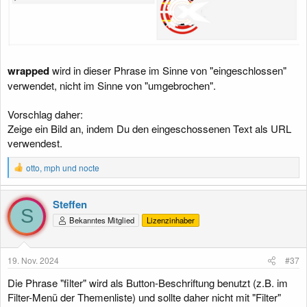
wrapped
wird in dieser Phrase im Sinne von "eingeschlossen"
verwendet, nicht im Sinne von "umgebrochen".
Vorschlag daher:
Zeige ein Bild an, indem Du den eingeschossenen Text als URL
verwendest.
R
otto
,
mph
und
nocte
e
a
k
Steffen
t
S
Bekanntes Mitglied
Lizenzinhaber
i
o
n
e
19. Nov. 2024
#37
n
:
Die Phrase "filter" wird als Button-Beschriftung benutzt (z.B. im
Filter-Menü der Themenliste) und sollte daher nicht mit "Filter"