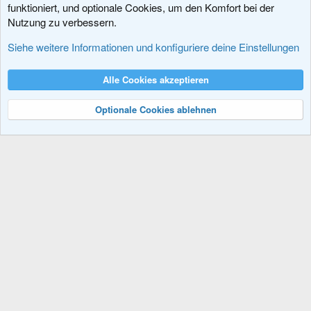
funktioniert, und optionale Cookies, um den Komfort bei der
Nutzung zu verbessern.
Sprachpakete
Siehe weitere Informationen und konfiguriere deine Einstellungen
Cookies
XenDACH - Fixed
Deutsch (Du)
Alle Cookies akzeptieren
Kontakt
Nutzungsbedingungen
Datenschutz
Hilfe und Impressum
R
S
Optionale Cookies ablehnen
S
®
Community platform by XenForo
© 2010-2024 XenForo Ltd.