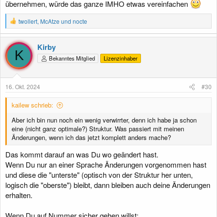
übernehmen, würde das ganze IMHO etwas vereinfachen
R
twollert
,
McAtze
und
nocte
e
a
k
Kirby
t
K
Bekanntes Mitglied
Lizenzinhaber
i
o
n
e
16. Okt. 2024
#30
n
:
kailew schrieb:
Aber ich bin nun noch ein wenig verwirrter, denn ich habe ja schon
eine (nicht ganz optimale?) Struktur. Was passiert mit meinen
Änderungen, wenn ich das jetzt komplett anders mache?
Das kommt darauf an was Du wo geändert hast.
Wenn Du nur an einer Sprache Änderungen vorgenommen hast
und diese die "unterste" (optisch von der Struktur her unten,
logisch die "oberste") bleibt, dann bleiben auch deine Änderungen
erhalten.
Wenn Du auf Nummer sicher gehen willst: