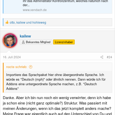
ihr das Administrator Kontrollzentrum, welches natürlich nach
der...
www.xendach.de
R
otto
,
kailew
und
hohleweg
e
a
k
kailew
t
Bekanntes Mitglied
Lizenzinhaber
i
o
n
e
16. Juli 2024
#24
n
:
nocte schrieb:
Importiere das Sprachpaket hier ohne übergeordnete Sprache. Ich
würde es "Deutsch (mph)" oder ähnlich nennen. Dann würde ich für
Addons eine untergeordnete Sprache machen, z.B. "Deutsch
Addons"
Danke. Aber ich bin nun noch ein wenig verwirrter, denn ich habe
ja schon eine (nicht ganz optimale?) Struktur. Was passiert mit
meinen Änderungen, wenn ich das jetzt komplett anders mache?
Meine Frage war eigentlich auch auf den Unterschied von Du und