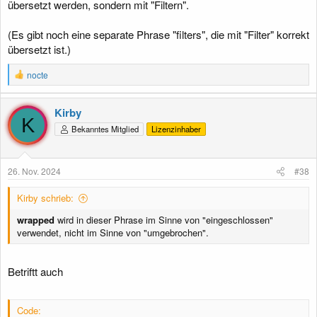
übersetzt werden, sondern mit "Filtern".
(Es gibt noch eine separate Phrase "filters", die mit "Filter" korrekt
übersetzt ist.)
R
nocte
e
a
k
Kirby
t
K
Bekanntes Mitglied
Lizenzinhaber
i
o
n
e
26. Nov. 2024
#38
n
:
Kirby schrieb:
wrapped
wird in dieser Phrase im Sinne von "eingeschlossen"
verwendet, nicht im Sinne von "umgebrochen".
Betriftt auch
Code: