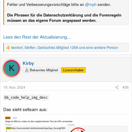
Fehler und Verbesserungsvorschläge bitte an
@mph
senden.
Die Phrasen für die Datenschutzerklärung und die Forenregeln
müssen an das eigene Forum angepasst werden.
Lese den Rest der Aktualisierung...
R
twollert
,
Steffen
,
Gelöschtes Mitglied 1369
und eine weitere Person
e
a
k
Kirby
t
K
Bekanntes Mitglied
Lizenzinhaber
i
o
n
e
19. Nov. 2024
#36
n
:
bb_code_help_img_desc
Das sieht seltsam aus: