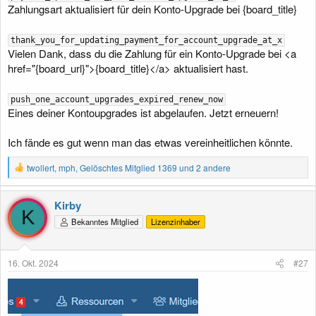
Zahlungsart aktualisiert für dein Konto-Upgrade bei {board_title}
thank_you_for_updating_payment_for_account_upgrade_at_x
Vielen Dank, dass du die Zahlung für ein Konto-Upgrade bei <a
href="{board_url}">{board_title}</a> aktualisiert hast.
push_one_account_upgrades_expired_renew_now
Eines deiner Kontoupgrades ist abgelaufen. Jetzt erneuern!
Ich fände es gut wenn man das etwas vereinheitlichen könnte.
R
twollert
,
mph
,
Gelöschtes Mitglied 1369
und 2 andere
e
a
k
Kirby
t
K
Bekanntes Mitglied
Lizenzinhaber
i
o
n
e
16. Okt. 2024
#27
n
: