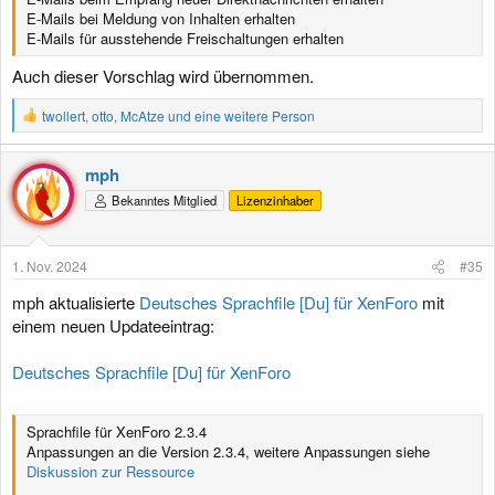
E-Mails bei Meldung von Inhalten erhalten
E-Mails für ausstehende Freischaltungen erhalten
Auch dieser Vorschlag wird übernommen.
R
twollert
,
otto
,
McAtze
und eine weitere Person
e
a
k
mph
t
Bekanntes Mitglied
Lizenzinhaber
i
o
n
e
1. Nov. 2024
#35
n
:
mph aktualisierte
Deutsches Sprachfile [Du] für XenForo
mit
einem neuen Updateeintrag:
Deutsches Sprachfile [Du] für XenForo
Sprachfile für XenForo 2.3.4
Anpassungen an die Version 2.3.4, weitere Anpassungen siehe
Diskussion zur Ressource