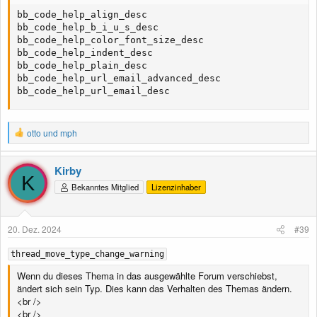
bb_code_help_align_desc

bb_code_help_b_i_u_s_desc

bb_code_help_color_font_size_desc

bb_code_help_indent_desc

bb_code_help_plain_desc

bb_code_help_url_email_advanced_desc

bb_code_help_url_email_desc
R
otto
und
mph
e
a
k
Kirby
t
K
Bekanntes Mitglied
Lizenzinhaber
i
o
n
e
20. Dez. 2024
#39
n
:
thread_move_type_change_warning
Wenn du dieses Thema in das ausgewählte Forum verschiebst,
ändert sich sein Typ. Dies kann das Verhalten des Themas ändern.
<br />
<br />