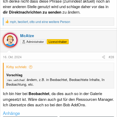
Ich denke nicht dass diese Phrase (zumindest aktuell) noch an
einer anderen Stelle genutzt wird und schlage daher vor das in
dir Direktnachrichten zu senden
zu ändern.
R
mph
,
twollert
,
otto
und eine weitere Person
e
a
k
McAtze
t
Administrator
Lizenzinhaber
i
o
n
e
16. Okt. 2024
#28
n
:
Kirby schrieb:
Vorschlag
ändern, z.B. in Beobachtet, Beobachtete Inhalte, In
nav.watched
Beobachtung, etc.
Ich bin hier bei
Beobachtet
, da dies auch so in der Galerie
umgesetzt ist. Wäre dann auch gut für den Ressourcen Manager.
Ich übersetze dies auch so bei den Bob AddOns.
Anhänge