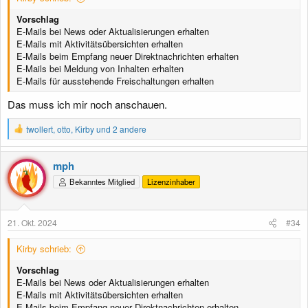
Vorschlag
E-Mails bei News oder Aktualisierungen erhalten
E-Mails mit Aktivitätsübersichten erhalten
E-Mails beim Empfang neuer Direktnachrichten erhalten
E-Mails bei Meldung von Inhalten erhalten
E-Mails für ausstehende Freischaltungen erhalten
Das muss ich mir noch anschauen.
R
twollert
,
otto
,
Kirby
und 2 andere
e
a
k
mph
t
Bekanntes Mitglied
Lizenzinhaber
i
o
n
e
21. Okt. 2024
#34
n
:
Kirby schrieb:
Vorschlag
E-Mails bei News oder Aktualisierungen erhalten
E-Mails mit Aktivitätsübersichten erhalten
E-Mails beim Empfang neuer Direktnachrichten erhalten