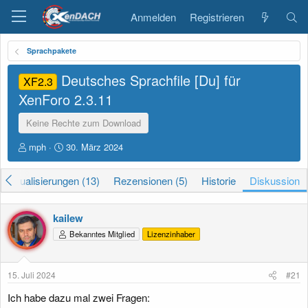
Anmelden
Registrieren
Sprachpakete
Deutsches Sprachfile [Du] für
XF2.3
XenForo
2.3.11
Keine Rechte zum Download
E
E
mph
30. März 2024
r
r
s
s
Aktualisierungen (13)
Rezensionen (5)
Historie
Diskussion
t
t
e
e
l
l
kailew
l
l
e
t
Bekanntes Mitglied
Lizenzinhaber
r
a
m
15. Juli 2024
#21
Ich habe dazu mal zwei Fragen: