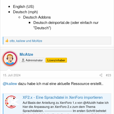
English (US)
Deutsch (mph)
Deutsch Addons
Deutsch deinportal.de (oder einfach nur
"Deutsch")
R
otto
,
kailew
und
McAtze
e
a
k
McAtze
t
Administrator
Lizenzinhaber
i
o
n
e
15. Juli 2024
#23
n
:
@kailew
dazu habe ich mal eine aktuelle Ressource erstellt..
XF2.x - Eine Sprachdatei in XenForo importieren
Auf Basis der Anleitung zu XenForo 1.x von @Alluidh habe ich
hier die Anpassung an XenForo 2.x zum dem Thema
Sprachdateien. --------------------------- Im ersten Schritt betretet