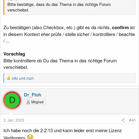
Bitte bestätige, dass du das Thema in das richtige Forum
verschiebst.
Zu bestätigen (also Checkbox, etc.) gibt es da nichts,
confirm
ist
in diesem Kontext eher prüfe / stelle sicher / kontrolliere / beachte
/ ...
Vorschlag
Bitte kontrolliere ob Du das Thema in das richtige Forum
verschiebst.
R
otto
und
mph
e
a
k
Dr_Floh
t
D
Mitglied
i
o
n
e
3. Jan. 2025
#40
n
:
Ich habe noch die 2.2.13 und kann leider erst meine Lizenz
Verlängern