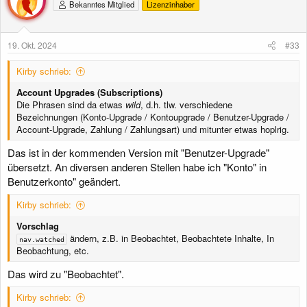
Bekanntes Mitglied
Lizenzinhaber
i
o
n
e
19. Okt. 2024
#33
n
:
Kirby schrieb:
Account Upgrades (Subscriptions)
Die Phrasen sind da etwas
wild
, d.h. tlw. verschiedene
Bezeichnungen (Konto-Upgrade / Kontoupgrade / Benutzer-Upgrade /
Account-Upgrade, Zahlung / Zahlungsart) und mitunter etwas hoplrig.
Das ist in der kommenden Version mit "Benutzer-Upgrade"
übersetzt. An diversen anderen Stellen habe ich "Konto" in
Benutzerkonto" geändert.
Kirby schrieb:
Vorschlag
ändern, z.B. in Beobachtet, Beobachtete Inhalte, In
nav.watched
Beobachtung, etc.
Das wird zu "Beobachtet".
Kirby schrieb: