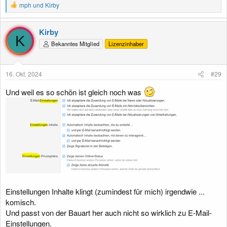
R
mph
und
Kirby
e
a
k
Kirby
t
K
Bekanntes Mitglied
Lizenzinhaber
i
o
n
e
16. Okt. 2024
#29
n
:
Und weil es so schön ist gleich noch was
Einstellungen Inhalte klingt (zumindest für mich) irgendwie ...
komisch.
Und passt von der Bauart her auch nicht so wirklich zu E-Mail-
Einstellungen.