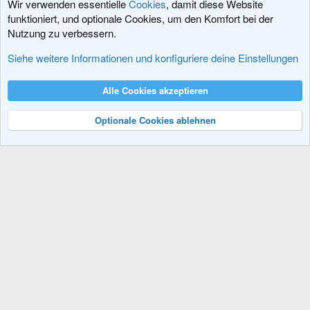
Wir verwenden essentielle
Cookies
, damit diese Website
funktioniert, und optionale Cookies, um den Komfort bei der
Nutzung zu verbessern.
Themen zu den Erweiterungen der XenForo Software
Siehe weitere Informationen und konfiguriere deine Einstellungen
Cookies
XenDACH - Fixed
Deutsch (Du)
Alle Cookies akzeptieren
Kontakt
Nutzungsbedingungen
Datenschutz
Hilfe und Impressum
R
S
Optionale Cookies ablehnen
S
®
Community platform by XenForo
© 2010-2024 XenForo Ltd.