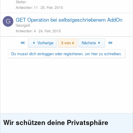
Stefan
Antworten
11
25. Feb. 2015
GET Operation bei selbstgeschriebenem AddOn
G
GeorgeS
Antworten
4
24. Feb. 2015
Erste
Letzte
Vorherige
3 von 4
Nächste
Du musst dich einloggen oder registrieren, um hier zu schreiben.
Wir schützen deine Privatsphäre