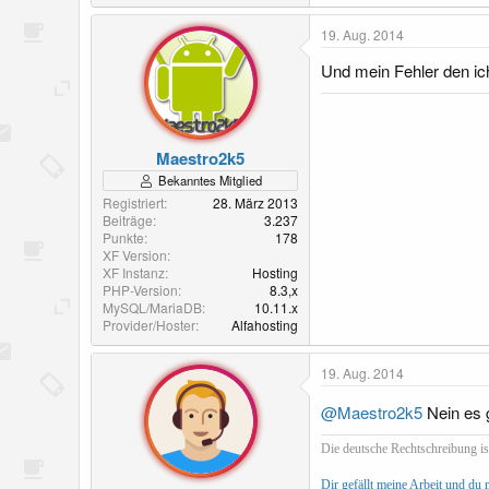
19. Aug. 2014
Und mein Fehler den ich
Maestro2k5
Bekanntes Mitglied
Registriert
28. März 2013
Beiträge
3.237
Punkte
178
XF Version
XF Instanz
Hosting
PHP-Version
8.3,x
MySQL/MariaDB
10.11.x
Provider/Hoster
Alfahosting
19. Aug. 2014
@Maestro2k5
Nein es 
Die deutsche Rechtschreibung ist
Dir gefällt meine Arbeit und du