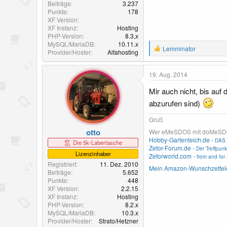
Beiträge
3.237
Punkte
178
XF Version
XF Instanz
Hosting
PHP-Version
8.3,x
MySQL/MariaDB
10.11.x
R
Lemminator
Provider/Hoster
Alfahosting
e
a
k
19. Aug. 2014
t
i
Mir auch nicht, bis au
o
abzurufen sind)
n
e
Gruß
n
:
otto
Wer eMeSDOS mit doMeSDOS v
Hobby-Gartenteich.de -
DAS 
Die 5k-Labertasche
Zetor-Forum.de -
Der Treffpunk
Lizenzinhaber
Zetorworld.com -
from and for 
Registriert
11. Dez. 2010
Mein Amazon-Wunschzettel
Beiträge
5.652
Punkte
448
XF Version
2.2.15
XF Instanz
Hosting
PHP-Version
8.2.x
MySQL/MariaDB
10.3.x
Provider/Hoster
Strato/Hetzner