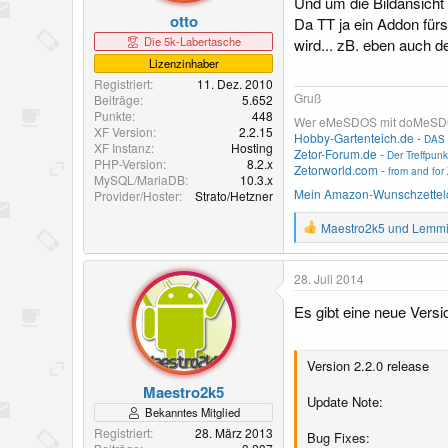
Und um die Bildansicht 
otto
Da TT ja ein Addon fürs 
Die 5k-Labertasche
wird... zB. eben auch d
Lizenzinhaber
Registriert
11. Dez. 2010
Gruß
Beiträge
5.652
Punkte
448
Wer eMeSDOS mit doMeSDOS v
XF Version
2.2.15
Hobby-Gartenteich.de -
DAS 
XF Instanz
Hosting
Zetor-Forum.de -
Der Treffpunk
PHP-Version
8.2.x
Zetorworld.com -
from and for 
MySQL/MariaDB
10.3.x
Mein Amazon-Wunschzettel
Provider/Hoster
Strato/Hetzner
R
Maestro2k5
und
Lemmi
e
a
k
28. Juli 2014
t
i
Es gibt eine neue Versi
o
n
e
Version 2.2.0 release
n
:
Maestro2k5
Update Note:
Bekanntes Mitglied
Registriert
28. März 2013
Bug Fixes: