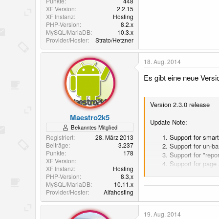
Punkte
448
XF Version
2.2.15
XF Instanz
Hosting
PHP-Version
8.2.x
MySQL/MariaDB
10.3.x
Provider/Hoster
Strato/Hetzner
18. Aug. 2014
Es gibt eine neue Versi
Version 2.3.0 release
Maestro2k5
Update Note:
Bekanntes Mitglied
Support for smart
Registriert
28. März 2013
Beiträge
3.237
Support for un-b
Punkte
178
Support for "repor
XF Version
Support for page 
XF Instanz
Hosting
Optimized app wel
PHP-Version
8.3,x
Optimized [ code]
MySQL/MariaDB
10.11.x
Added "Show All" 
Provider/Hoster
Alfahosting
Fixed miscellane
19. Aug. 2014