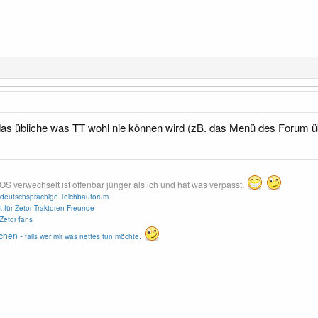
f das übliche was TT wohl nie können wird (zB. das Menü des Forum
erwechselt ist offenbar jünger als ich und hat was verpasst.
deutschsprachige Teichbauforum
t für Zetor Traktoren Freunde
Zetor fans
chen -
.
falls wer mir was nettes tun möchte