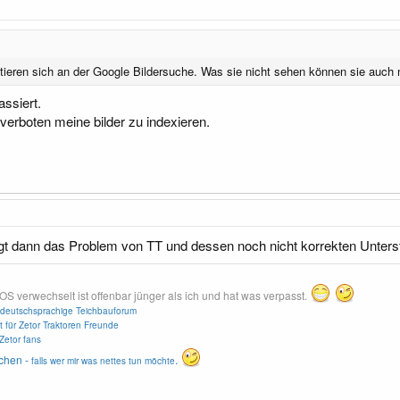
tieren sich an der Google Bildersuche. Was sie nicht sehen können sie auch
assiert.
verboten meine bilder zu indexieren.
egt dann das Problem von TT und dessen noch nicht korrekten Unterst
erwechselt ist offenbar jünger als ich und hat was verpasst.
deutschsprachige Teichbauforum
t für Zetor Traktoren Freunde
Zetor fans
chen -
.
falls wer mir was nettes tun möchte