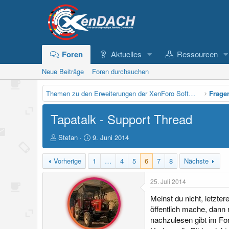
Foren
Aktuelles
Ressourcen
Neue Beiträge
Foren durchsuchen
Themen zu den Erweiterungen der XenForo Software
Frage
Tapatalk - Support Thread
E
E
Stefan
9. Juni 2014
r
r
s
s
Vorherige
1
…
4
5
6
7
8
Nächste
t
t
e
e
25. Juli 2014
l
l
l
l
Meinst du nicht, letzte
e
t
öffentlich mache, dann r
r
a
nachzulesen gibt im Fo
m