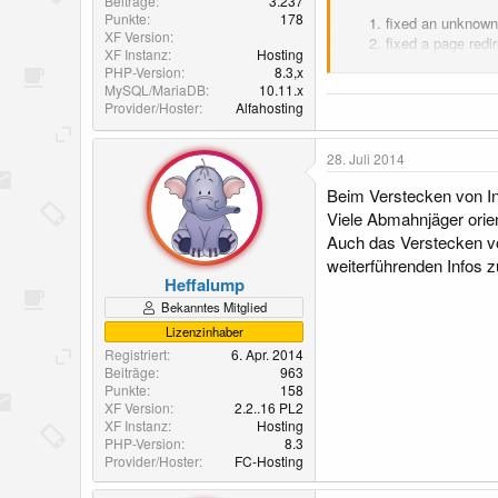
Beiträge
3.237
Punkte
178
fixed an unknown 
XF Version
fixed a page redi
XF Instanz
Hosting
fixed a smartbann
PHP-Version
8.3,x
MySQL/MariaDB
10.11.x
New Features:
Provider/Hoster
Alfahosting
Support for custo
Support non-imag
28. Juli 2014
Support for editi
Support for banni
Beim Verstecken von In
Support for hidin
Viele Abmahnjäger orie
Support for smart
Auch das Verstecken vo
weiterführenden Infos 
Heffalump
Bekanntes Mitglied
Lizenzinhaber
Registriert
6. Apr. 2014
Beiträge
963
Punkte
158
XF Version
2.2..16 PL2
XF Instanz
Hosting
PHP-Version
8.3
Provider/Hoster
FC-Hosting