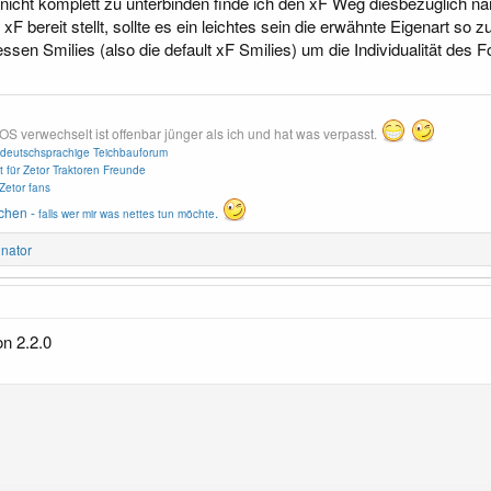
nicht komplett zu unterbinden finde ich den xF Weg diesbezüglich näm
xF bereit stellt, sollte es ein leichtes sein die erwähnte Eigenart s
essen Smilies (also die default xF Smilies) um die Individualität des 
erwechselt ist offenbar jünger als ich und hat was verpasst.
deutschsprachige Teichbauforum
t für Zetor Traktoren Freunde
Zetor fans
chen -
.
falls wer mir was nettes tun möchte
nator
on 2.2.0