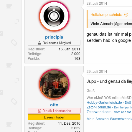
28. Juli 2014
Heffalump schrieb:
Viele Abmahnjäger orien
genau das ist mir mal p
principia
seitdem hab ich google 
Bekanntes Mitglied
Registriert
16. Jan. 2011
Beiträge
2.000
Punkte
163
29. Juli 2014
Jupp - und genau da li
Gruß
Wer eMeSDOS mit doMeSDOS v
Hobby-Gartenteich.de -
DAS 
otto
Zetor-Forum.de -
Der Treffpunk
Die 5k-Labertasche
Zetorworld.com -
from and for 
Lizenzinhaber
Mein Amazon-Wunschzettel
Registriert
11. Dez. 2010
Beiträge
5.652