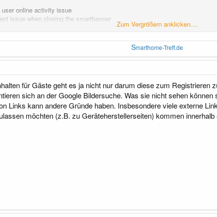
user online activity issue
rect issue when closing the smartbanner
Zum Vergrößern anklicken....
er display compatibility issue fixed a xmlrpc warning issue
S
marthome-Treff.de
m fields when registering from within the app
e attachment uploads in conversations
ng information in thread view mode
ng user with length option
halten für Gäste geht es ja nicht nur darum diese zum Registrieren 
g app ads by user group in Tapatalk options
ntieren sich an der Google Bildersuche. Was sie nicht sehen können
banner on/off display switch
n Links kann andere Gründe haben. Insbesondere viele externe Lin
zulassen möchten (z.B. zu Geräteherstellerseiten) kommen innerha