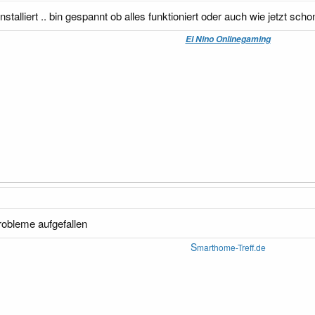
stalliert .. bin gespannt ob alles funktioniert oder auch wie jetzt schon 
El Nino Onlinegaming
robleme aufgefallen
S
marthome-Treff.de