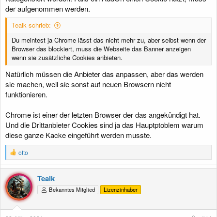
der aufgenommen werden.
Tealk schrieb:
Du meintest ja Chrome lässt das nicht mehr zu, aber selbst wenn der
Browser das blockiert, muss die Webseite das Banner anzeigen
wenn sie zusätzliche Cookies anbieten.
Natürlich müssen die Anbieter das anpassen, aber das werden
sie machen, weil sie sonst auf neuen Browsern nicht
funktionieren.
Chrome ist einer der letzten Browser der das angekündigt hat.
Und die Drittanbieter Cookies sind ja das Hauptptoblem warum
diese ganze Kacke eingeführt werden musste.
R
otto
e
a
k
Tealk
t
Bekanntes Mitglied
Lizenzinhaber
i
o
n
e