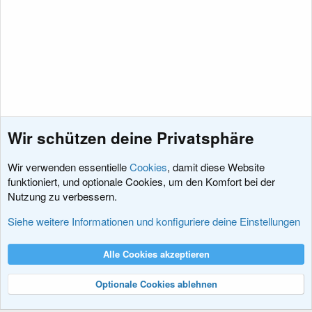
Wir schützen deine Privatsphäre
Wir verwenden essentielle
Cookies
, damit diese Website
funktioniert, und optionale Cookies, um den Komfort bei der
Nutzung zu verbessern.
Vorschläge für Add-ons
Siehe weitere Informationen und konfiguriere deine Einstellungen
Cookies
XenDACH - Fixed
Deutsch (Du)
Alle Cookies akzeptieren
Kontakt
Nutzungsbedingungen
Datenschutz
Hilfe und Impressum
R
S
Optionale Cookies ablehnen
S
®
Community platform by XenForo
© 2010-2024 XenForo Ltd.