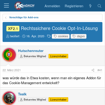
Anmelden
Registrieren
Vorschläge für Add-ons
Rechtssichere Cookie Opt-In-Lösung
XF2.1
E
E
S
twollert
16. Apr. 2020
cookies
dsgvo
r
r
c
s
s
h
t
t
l
Hutschenreuter
e
e
a
Bekanntes Mitglied
Lizenzinhaber
l
l
g
l
l
w
e
t
o
r
a
r
22. März 2021
#41
m
t
was würde das in Etwa kosten, wenn man ein eigenes Addon für
e
das Cookie-Management entwickelt?
Tealk
Bekanntes Mitglied
Lizenzinhaber