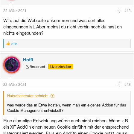
22. März 2021
#42
Wird auf die Webseite ankommen und was dort alles
eingebunden ist. Aber meinst du nicht vorhin noch du hast eh
nichts eingebunden?
R
otto
e
a
k
Hoffi
t
!important
Lizenzinhaber
i
o
n
e
22. März 2021
#43
n
:
Hutschenreuter schrieb:
was würde das in Etwa kosten, wenn man ein eigenes Addon für das
Cookie-Management entwickelt?
Eine einmalige Entwicklung würde auch nicht reichen. Wenn z.B.
ein XF AddOn einen neuen Cookie einführt mit der entsprechend
Kategorisiert werden. Falls ein AddOn einen Cookie nutzt, muss