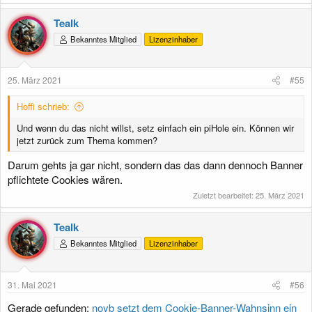
Tealk
Bekanntes Mitglied
Lizenzinhaber
25. März 2021
#55
Hoffi schrieb:
Und wenn du das nicht willst, setz einfach ein piHole ein. Können wir
jetzt zurück zum Thema kommen?
Darum gehts ja gar nicht, sondern das das dann dennoch Banner
pflichtete Cookies wären.
Zuletzt bearbeitet:
25. März 2021
Tealk
Bekanntes Mitglied
Lizenzinhaber
31. Mai 2021
#56
Gerade gefunden:
noyb setzt dem Cookie-Banner-Wahnsinn ein