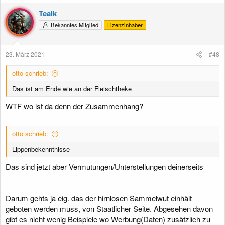
a
k
Tealk
t
Bekanntes Mitglied
Lizenzinhaber
i
o
n
e
23. März 2021
#48
n
:
otto schrieb:
Das ist am Ende wie an der Fleischtheke
WTF wo ist da denn der Zusammenhang?
otto schrieb:
Lippenbekenntnisse
Das sind jetzt aber Vermutungen/Unterstellungen deinerseits
Darum gehts ja eig. das der hirnlosen Sammelwut einhält
geboten werden muss, von Staatlicher Seite. Abgesehen davon
gibt es nicht wenig Beispiele wo Werbung(Daten) zusätzlich zu