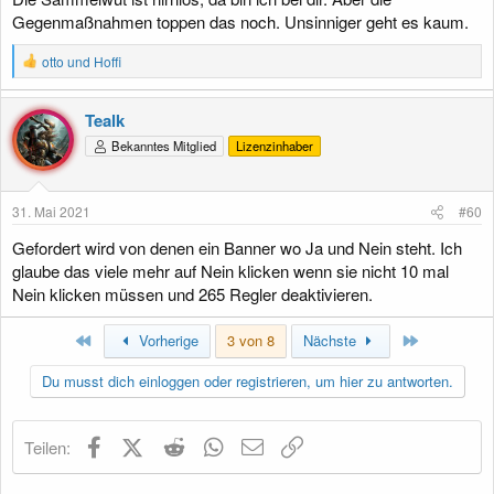
Gegenmaßnahmen toppen das noch. Unsinniger geht es kaum.
R
otto
und
Hoffi
e
a
k
Tealk
t
Bekanntes Mitglied
Lizenzinhaber
i
o
n
e
31. Mai 2021
#60
n
:
Gefordert wird von denen ein Banner wo Ja und Nein steht. Ich
glaube das viele mehr auf Nein klicken wenn sie nicht 10 mal
Nein klicken müssen und 265 Regler deaktivieren.
Erste
Letzte
Vorherige
3 von 8
Nächste
Du musst dich einloggen oder registrieren, um hier zu antworten.
Facebook
X (Twitter)
Reddit
WhatsApp
E-Mail
Link
Teilen: