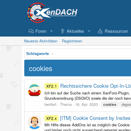
Foren
Aktuelles
Ressourcen
Neueste Aktivitäten
Registrieren
Schlagworte
cookies
Rechtssichere Cookie Opt-In-L
XF2.1
Ich bin auf der Suche nach einem XenForo-Plugin, 
Grundverordnung (DSGVO) sowie die der noch bevor
twollert
Thema
16. Apr. 2020
cookies
dsgv
[ITM] Cookie Consent by Insites
XF2.x
Mit Hilfe dieses AddOns ist es möglich die Cookie 
und bisher noch nicht ausreichend getestet wurden k