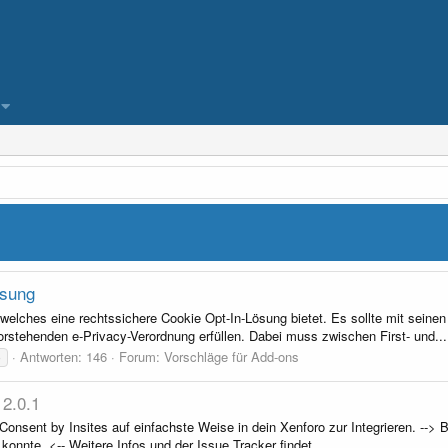
ösung
welches eine rechtssichere Cookie Opt-In-Lösung bietet. Es sollte mit seine
stehenden e-Privacy-Verordnung erfüllen. Dabei muss zwischen First- und...
Antworten: 146
Forum:
Vorschläge für Add-ons
o
2.0.1
Consent by Insites auf einfachste Weise in dein Xenforo zur Integrieren. --> 
onnte. <-- Weitere Infos und der Issue Tracker findet...