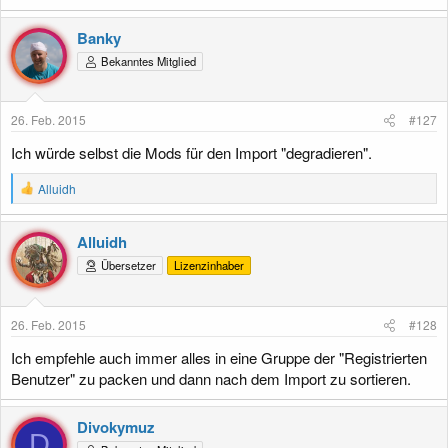
a
k
Banky
t
Bekanntes Mitglied
i
o
n
e
26. Feb. 2015
#127
n
:
Ich würde selbst die Mods für den Import "degradieren".
R
Alluidh
e
a
k
Alluidh
t
Übersetzer
Lizenzinhaber
i
o
n
e
26. Feb. 2015
#128
n
:
Ich empfehle auch immer alles in eine Gruppe der "Registrierten
Benutzer" zu packen und dann nach dem Import zu sortieren.
Divokymuz
D