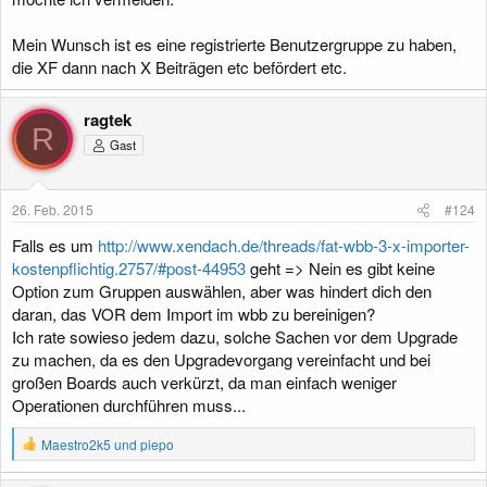
Mein Wunsch ist es eine registrierte Benutzergruppe zu haben,
die XF dann nach X Beiträgen etc befördert etc.
ragtek
R
Gast
26. Feb. 2015
#124
Falls es um
http://www.xendach.de/threads/fat-wbb-3-x-importer-
kostenpflichtig.2757/#post-44953
geht => Nein es gibt keine
Option zum Gruppen auswählen, aber was hindert dich den
daran, das VOR dem Import im wbb zu bereinigen?
Ich rate sowieso jedem dazu, solche Sachen vor dem Upgrade
zu machen, da es den Upgradevorgang vereinfacht und bei
großen Boards auch verkürzt, da man einfach weniger
Operationen durchführen muss...
R
Maestro2k5
und
piepo
e
a