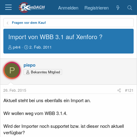
Anmelden
Registrieren
Fragen vor dem Kauf
Import von WBB 3.1 auf Xenforo ?
E
E
p4r4
2. Feb. 2011
r
r
s
s
t
t
piepo
P
e
e
Bekanntes Mitglied
l
l
l
l
e
t
26. Feb. 2015
#121
r
a
m
Aktuell steht bei uns ebenfalls ein Import an.
Wir wollen weg vom WBB 3.1.4.
Wird der Importer noch supportet bzw. ist dieser noch aktuell
verfügbar?