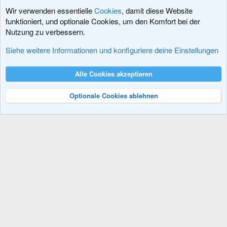
Wir verwenden essentielle
Cookies
, damit diese Website
funktioniert, und optionale Cookies, um den Komfort bei der
Nutzung zu verbessern.
Fragen vor dem Kauf
Siehe weitere Informationen und konfiguriere deine Einstellungen
Cookies
XenDACH - Fixed
Deutsch (Du)
Alle Cookies akzeptieren
Kontakt
Nutzungsbedingungen
Datenschutz
Hilfe und Impressum
R
S
Optionale Cookies ablehnen
S
®
Community platform by XenForo
© 2010-2024 XenForo Ltd.