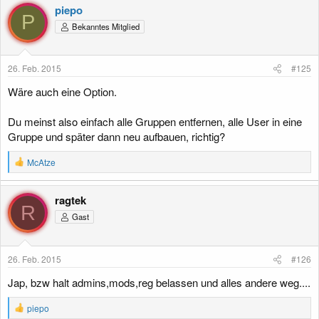
k
piepo
t
P
Bekanntes Mitglied
i
o
n
e
26. Feb. 2015
#125
n
:
Wäre auch eine Option.
Du meinst also einfach alle Gruppen entfernen, alle User in eine
Gruppe und später dann neu aufbauen, richtig?
R
McAtze
e
a
k
ragtek
t
R
Gast
i
o
n
e
26. Feb. 2015
#126
n
:
Jap, bzw halt admins,mods,reg belassen und alles andere weg....
R
piepo
e