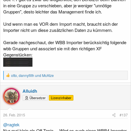
in eine Gruppe zu verschieben, aber je weniger "unnötige
Gruppen", desto leichter das Management finde ich.
Und wenn man es VOR dem Import macht, braucht sich der
Importer nicht um diese zusätzlichen Daten zu kümmern.
Gerade nachgeschaut, der WBB Importer berücksichtig folgende
wbb Gruppen und assoziert sie mit den richtigen XF
Gegenstücken:
R
otto
,
dannyfilth
und
McAtze
e
a
k
Alluidh
t
Übersetzer
Lizenzinhaber
i
o
n
e
26. Feb. 2015
#137
n
:
@ragtek
Nur mal klein als Off Topic ... Wird es auch einen WBB4 Importer