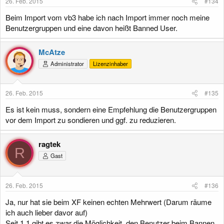
26. Feb. 2015
#134
Beim Import vom vb3 habe ich nach Import immer noch meine
Benutzergruppen und eine davon heißt Banned User.
McAtze
Administrator
Lizenzinhaber
26. Feb. 2015
#135
Es ist kein muss, sondern eine Empfehlung die Benutzergruppen
vor dem Import zu sondieren und ggf. zu reduzieren.
ragtek
R
Gast
26. Feb. 2015
#136
Ja, nur hat sie beim XF keinen echten Mehrwert (Darum räume
ich auch lieber davor auf)
Seit 1.1 gibt es zwar die Möglichkeit, den Benutzer beim Bannen