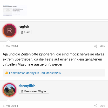
ragtek
R
Gast
8. Mai 2014
#97
Aja und die Zeiten bitte ignorieren, die sind möglicherweise etwas
extrem übertrieben, da die Tests auf einer sehr klein gehaltenen
virtuellen Maschine ausgeführt werden
R
Lemminator
,
dannyfilth
und
Maestro2k5
e
a
k
dannyfilth
t
Bekanntes Mitglied
i
o
n
e
8. Mai 2014
#98
n