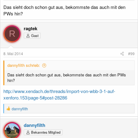
:
Das sieht doch schon gut aus, bekommste das auch mit den
PWs hin?
ragtek
R
Gast
8. Mai 2014
#99
dannyfilth schrieb:
Das sieht doch schon gut aus, bekommste das auch mit den PWs
hin?
http://www.xendach.de/threads/import-von-wbb-3-1-auf-
xenforo.153/page-5#post-28286
R
dannyfilth
e
a
k
dannyfilth
t
Bekanntes Mitglied
i
o