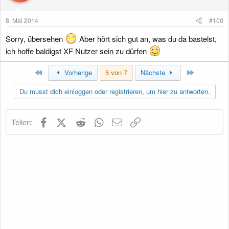
n
e
8. Mai 2014
#100
n
:
Sorry, übersehen
Aber hört sich gut an, was du da bastelst,
ich hoffe baldigst XF Nutzer sein zu dürfen
Erste
Letzte
Vorherige
5 von 7
Nächste
Du musst dich einloggen oder registrieren, um hier zu antworten.
Facebook
X (Twitter)
Reddit
WhatsApp
E-Mail
Link
Teilen: