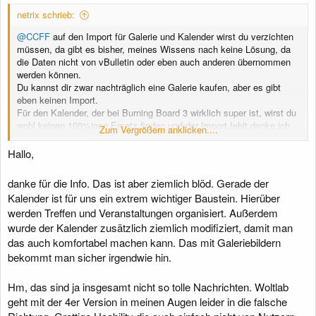
netrix schrieb:
@CCFF
auf den Import für Galerie und Kalender wirst du verzichten
müssen, da gibt es bisher, meines Wissens nach keine Lösung, da
die Daten nicht von vBulletin oder eben auch anderen übernommen
werden können.
Du kannst dir zwar nachträglich eine Galerie kaufen, aber es gibt
eben keinen Import.
Für den Kalender, der bei Burning Board 3 wirklich super ist, wirst du
wohl keinen 100%igen Ersatz finden und der Import fehlt denke ich
Zum Vergrößern anklicken....
auch hier.
Hallo,
danke für die Info. Das ist aber ziemlich blöd. Gerade der
Kalender ist für uns ein extrem wichtiger Baustein. Hierüber
werden Treffen und Veranstaltungen organisiert. Außerdem
wurde der Kalender zusätzlich ziemlich modifiziert, damit man
das auch komfortabel machen kann. Das mit Galeriebildern
bekommt man sicher irgendwie hin.
Hm, das sind ja insgesamt nicht so tolle Nachrichten. Woltlab
geht mit der 4er Version in meinen Augen leider in die falsche