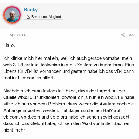
a
k
Banky
t
Bekanntes Mitglied
i
o
n
e
23. Apr. 2014
#88
n
:
Hallo,
ich klinke mich hier mal ein, weil ich auch gerade vorhabe, mein
wbb 3.1.8 erstmal testweise in mein Xenforo zu importieren. Eine
Lizenz für vB4 ist vorhanden und gestern habe ich das vB4 dann
mal inkl. Impex installiert.
Nachdem ich dann festgestellt habe, dass der Import mit der
Quelle wbb3.0.3 funktioniert, obwohl ich ja nun ein wbb3.1.8 habe,
sitze ich nun vor dem Problem, dass weder die Avatare noch die
Anhänge importiert werden. Hat da jemand einen Rat? auf
vb.com, vb-d.com und vb-d.org habe ich schon soviel gesucht,
dass ich das Gefühl habe, ich seh den Wald vor lauter Bäumen
nicht mehr.