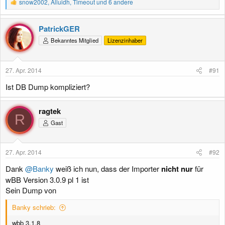
R
snow2002
,
Alluidh
,
Timeout
und 6 andere
e
a
k
PatrickGER
t
Bekanntes Mitglied
Lizenzinhaber
i
o
n
e
27. Apr. 2014
#91
n
:
Ist DB Dump kompliziert?
ragtek
R
Gast
27. Apr. 2014
#92
Dank
@Banky
weiß ich nun, dass der Importer
nicht nur
für
wBB Version 3.0.9 pl 1 ist
Sein Dump von
Banky schrieb:
wbb 3.1.8