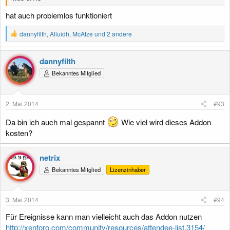
hat auch problemlos funktioniert
R
dannyfilth
,
Alluidh
,
McAtze
und 2 andere
e
a
k
dannyfilth
t
Bekanntes Mitglied
i
o
n
e
2. Mai 2014
#93
n
:
Da bin ich auch mal gespannt
Wie viel wird dieses Addon
kosten?
netrix
Bekanntes Mitglied
Lizenzinhaber
3. Mai 2014
#94
Für Ereignisse kann man vielleicht auch das Addon nutzen
http://xenforo.com/community/resources/attendee-list.3154/