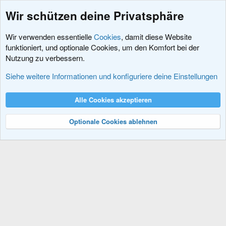
Wir schützen deine Privatsphäre
Wir verwenden essentielle
Cookies
, damit diese Website
funktioniert, und optionale Cookies, um den Komfort bei der
Nutzung zu verbessern.
Fragen vor dem Kauf
Siehe weitere Informationen und konfiguriere deine Einstellungen
Cookies
XenDACH - Fixed
Deutsch (Du)
Alle Cookies akzeptieren
Kontakt
Nutzungsbedingungen
Datenschutz
Hilfe und Impressum
R
S
Optionale Cookies ablehnen
S
®
Community platform by XenForo
© 2010-2024 XenForo Ltd.