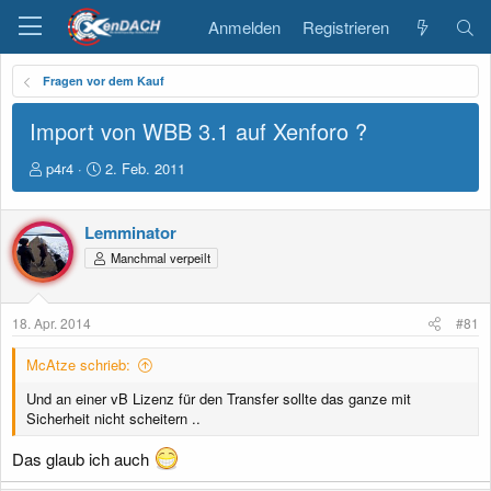
Anmelden
Registrieren
Fragen vor dem Kauf
Import von WBB 3.1 auf Xenforo ?
E
E
p4r4
2. Feb. 2011
r
r
s
s
t
t
Lemminator
e
e
Manchmal verpeilt
l
l
l
l
e
t
18. Apr. 2014
#81
r
a
m
McAtze schrieb:
Und an einer vB Lizenz für den Transfer sollte das ganze mit
Sicherheit nicht scheitern ..
Das glaub ich auch