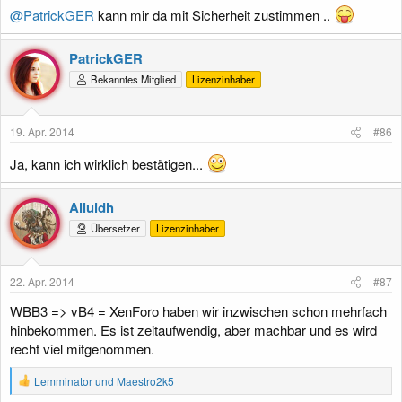
@PatrickGER
kann mir da mit Sicherheit zustimmen ..
PatrickGER
Bekanntes Mitglied
Lizenzinhaber
19. Apr. 2014
#86
Ja, kann ich wirklich bestätigen...
Alluidh
Übersetzer
Lizenzinhaber
22. Apr. 2014
#87
WBB3 => vB4 = XenForo haben wir inzwischen schon mehrfach
hinbekommen. Es ist zeitaufwendig, aber machbar und es wird
recht viel mitgenommen.
R
Lemminator
und
Maestro2k5
e