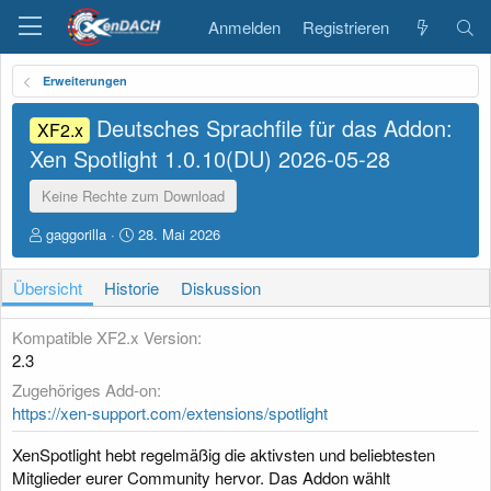
Anmelden
Registrieren
Erweiterungen
Deutsches Sprachfile für das Addon:
XF2.x
Xen Spotlight 1.0.10(DU)
2026-05-28
Keine Rechte zum Download
A
D
gaggorilla
28. Mai 2026
u
a
t
t
Übersicht
Historie
Diskussion
o
u
r
m
E
Kompatible XF2.x Version
r
2.3
s
Zugehöriges Add-on
t
e
https://xen-support.com/extensions/spotlight
l
l
XenSpotlight hebt regelmäßig die aktivsten und beliebtesten
u
Mitglieder eurer Community hervor. Das Addon wählt
n