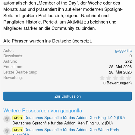
automatisch den „Member of the Day“, der Woche oder des
g
Monats aus und präsentiert ihn auf einer modernen Spotlight-
Seite mit großem Profilbereich, eigener Nachricht und
Ranglisten-Historie. Perfekt, um Aktivität zu belohnen und
Mitglieder stärker an die Community zu binden.
Alle Phrasen wurden ins Deutsche übersetzt.
Autor
gaggorilla
Downloads
0
Aufrufe
272
Erstellt am
28. Mai 2026
Letzte Bearbeitung
28. Mai 2026
0
Bewertung
,
0 Bewertung(en)
0
0
S
Zur Diskussion
t
e
r
Weitere Ressourcen von gaggorilla
n
(
Deutsches Sprachfile für das Addon: Xen Ping 1.0.2 (DU)
XF2.x
Ressourcen-Icon
e
Deutsches Sprachfile für das Addon: Xen Ping 1.0.2 (DU)
)
Deutsches Sprachfile für das Addon: Xen Watch Party
XF2.x
Ressourcen-Icon
1.2.1(DU)