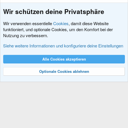
Wir schützen deine Privatsphäre
Wir verwenden essentielle
Cookies
, damit diese Website
funktioniert, und optionale Cookies, um den Komfort bei der
Nutzung zu verbessern.
Erweiterungen
Siehe weitere Informationen und konfiguriere deine Einstellungen
Cookies
XenDACH - Fixed
Deutsch (Du)
Alle Cookies akzeptieren
Kontakt
Nutzungsbedingungen
Datenschutz
Hilfe und Impressum
R
S
Optionale Cookies ablehnen
S
®
Community platform by XenForo
© 2010-2024 XenForo Ltd.