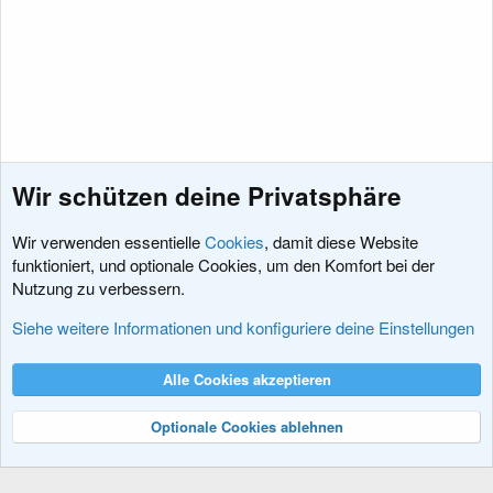
Wir schützen deine Privatsphäre
Wir verwenden essentielle
Cookies
, damit diese Website
funktioniert, und optionale Cookies, um den Komfort bei der
Nutzung zu verbessern.
Sprachpakete
Siehe weitere Informationen und konfiguriere deine Einstellungen
Cookies
XenDACH - Fixed
Deutsch (Du)
Alle Cookies akzeptieren
Kontakt
Nutzungsbedingungen
Datenschutz
Hilfe und Impressum
R
S
Optionale Cookies ablehnen
S
®
Community platform by XenForo
© 2010-2024 XenForo Ltd.