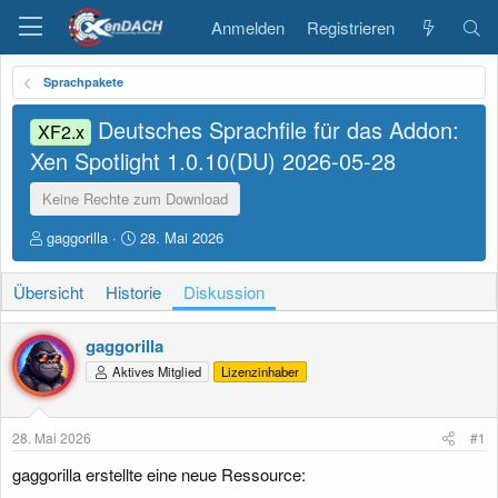
Anmelden
Registrieren
Sprachpakete
Deutsches Sprachfile für das Addon:
XF2.x
Xen Spotlight 1.0.10(DU)
2026-05-28
Keine Rechte zum Download
E
E
gaggorilla
28. Mai 2026
r
r
s
s
Übersicht
Historie
Diskussion
t
t
e
e
l
l
gaggorilla
l
l
Aktives Mitglied
Lizenzinhaber
e
t
r
a
m
28. Mai 2026
#1
gaggorilla erstellte eine neue Ressource: