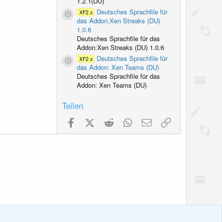
1.2.1(DU)
Deutsches Sprachfile für
XF2.x
Ressourcen-Icon
das Addon:Xen Streaks (DU)
1.0.6
Deutsches Sprachfile für das
Addon:Xen Streaks (DU) 1.0.6
Deutsches Sprachfile für
XF2.x
Ressourcen-Icon
das Addon: Xen Teams (DU)
Deutsches Sprachfile für das
Addon: Xen Teams (DU)
Teilen
Facebook
X (Twitter)
Reddit
WhatsApp
E-Mail
Link