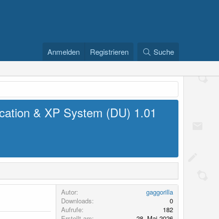
Anmelden
Registrieren
Suche
ication & XP System (DU)
1.01
Autor
gaggorilla
Downloads
0
Aufrufe
182
Erstellt am
28. Mai 2026