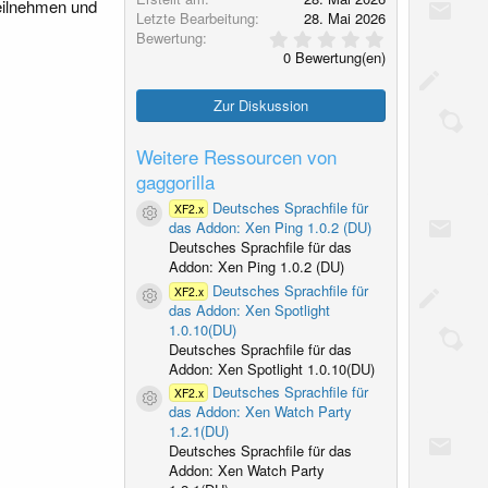
teilnehmen und
Letzte Bearbeitung
28. Mai 2026
0
Bewertung
,
0 Bewertung(en)
0
0
S
Zur Diskussion
t
e
r
Weitere Ressourcen von
n
gaggorilla
(
e
Deutsches Sprachfile für
XF2.x
)
Ressourcen-Icon
das Addon: Xen Ping 1.0.2 (DU)
Deutsches Sprachfile für das
Addon: Xen Ping 1.0.2 (DU)
Deutsches Sprachfile für
XF2.x
Ressourcen-Icon
das Addon: Xen Spotlight
1.0.10(DU)
Deutsches Sprachfile für das
Addon: Xen Spotlight 1.0.10(DU)
Deutsches Sprachfile für
XF2.x
Ressourcen-Icon
das Addon: Xen Watch Party
1.2.1(DU)
Deutsches Sprachfile für das
Addon: Xen Watch Party