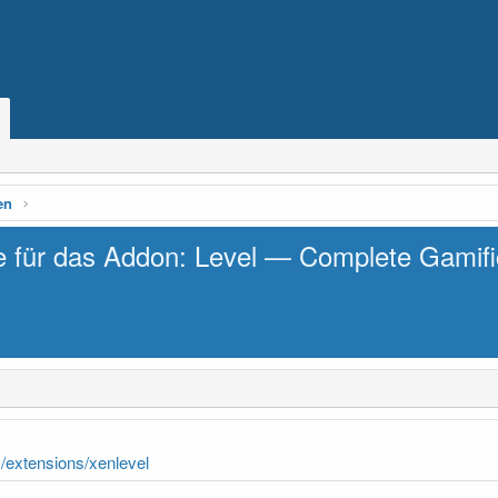
en
le für das Addon: Level — Complete Gamif
m/extensions/xenlevel