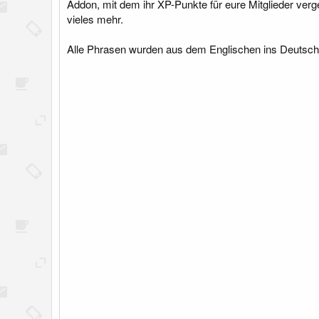
Addon, mit dem ihr XP-Punkte für eure Mitglieder ver
e
vieles mehr.
l
l
Alle Phrasen wurden aus dem Englischen ins Deutsch
u
n
g