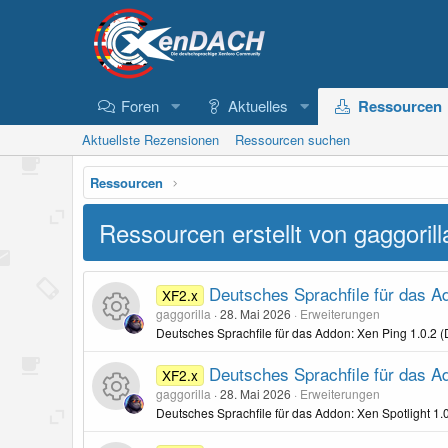
Foren
Aktuelles
Ressourcen
Aktuellste Rezensionen
Ressourcen suchen
Ressourcen
Ressourcen erstellt von gaggorill
Deutsches Sprachfile für das A
XF2.x
gaggorilla
28. Mai 2026
Erweiterungen
Deutsches Sprachfile für das Addon: Xen Ping 1.0.2 
R
Deutsches Sprachfile für das A
XF2.x
gaggorilla
28. Mai 2026
Erweiterungen
e
Deutsches Sprachfile für das Addon: Xen Spotlight 1
s
R