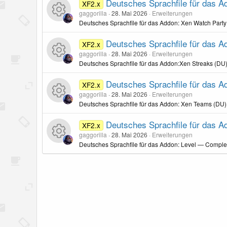
Deutsches Sprachfile für das A
XF2.x
gaggorilla
28. Mai 2026
Erweiterungen
s
e
Deutsches Sprachfile für das Addon: Xen Watch Party
o
s
R
Deutsches Sprachfile für das A
XF2.x
gaggorilla
28. Mai 2026
Erweiterungen
u
s
e
Deutsches Sprachfile für das Addon:Xen Streaks (DU)
r
o
s
R
Deutsches Sprachfile für das 
XF2.x
gaggorilla
28. Mai 2026
Erweiterungen
c
u
s
e
Deutsches Sprachfile für das Addon: Xen Teams (DU)
e
r
o
s
R
Deutsches Sprachfile für das 
XF2.x
gaggorilla
28. Mai 2026
Erweiterungen
n
c
u
s
e
Deutsches Sprachfile für das Addon: Level — Comple
-
e
r
o
s
R
I
n
c
u
s
e
c
-
e
r
o
s
o
I
n
c
u
s