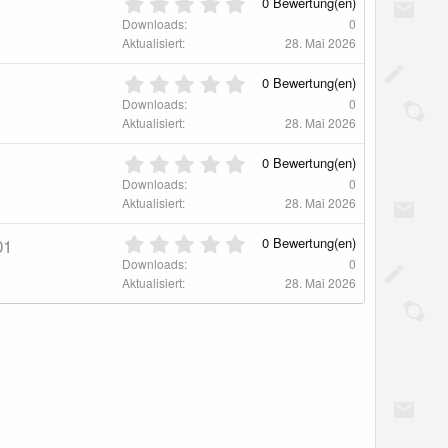
0
(
0 Bewertung(en)
t
,
e
Downloads
0
e
0
)
Aktualisiert
28. Mai 2026
r
0
n
S
0
(
0 Bewertung(en)
t
,
e
Downloads
0
e
0
)
Aktualisiert
28. Mai 2026
r
0
n
S
0
(
0 Bewertung(en)
t
,
e
Downloads
0
e
0
)
Aktualisiert
28. Mai 2026
r
0
n
S
0
(
01
0 Bewertung(en)
t
,
e
Downloads
0
e
0
)
Aktualisiert
28. Mai 2026
r
0
n
S
(
t
e
e
)
r
n
(
e
)