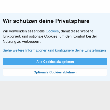
Wir schützen deine Privatsphäre
Wir verwenden essentielle
Cookies
, damit diese Website
funktioniert, und optionale Cookies, um den Komfort bei der
Nutzung zu verbessern.
Sprachpakete
Siehe weitere Informationen und konfiguriere deine Einstellungen
Cookies
XenDACH - Fixed
Deutsch (Du)
Alle Cookies akzeptieren
Kontakt
Nutzungsbedingungen
Datenschutz
Hilfe und Impressum
R
S
Optionale Cookies ablehnen
S
®
Community platform by XenForo
© 2010-2024 XenForo Ltd.