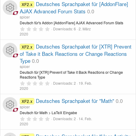
c
u
S
Deutsches Sprachpaket für [AddonFlare]
XF2.x
n
s
t
AJAX Advanced Forum Stats
0.0
o
r
e
r
-
s
spicer
n
n
c
R
Deutsch für's Addon [AddonFlare] AJAX Advanced Forum Stats
(
e
0
I
o
Downloads
6
2. März
)
,
2020
e
e
0
c
u
0
S
Deutsches Sprachpaket für [XTR] Prevent
XF2.x
n
s
t
of Take it Back Reactions or Change Reactions
o
r
e
r
-
s
Type
0.0
n
n
c
R
(
spicer
e
I
o
Deutsch für [XTR] Prevent of Take it Back Reactions or Change
)
e
e
Reactions Type
0
c
u
Downloads
2
19. Feb.
,
2020
n
s
0
o
r
0
S
Deutsches Sprachpaket für "Math"
0.0
XF2.x
-
s
t
spicer
n
c
e
r
Deutsch für Math > LaTeX Eingabe
I
o
n
0
Downloads
2
14. Feb.
R
e
(
,
2020
e
c
u
0
)
0
e
n
S