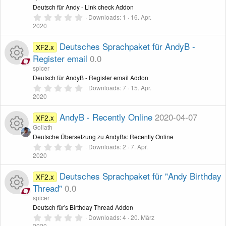
-
s
n
n
c
R
Deutsch für Andy - Link check Addon
(
e
0
I
o
Downloads
1
16. Apr.
)
,
2020
e
e
0
c
u
0
S
Deutsches Sprachpaket für AndyB -
XF2.x
n
s
t
Register email
0.0
o
r
e
r
-
s
spicer
n
n
c
R
Deutsch für AndyB - Register email Addon
(
e
0
I
o
Downloads
7
15. Apr.
)
,
2020
e
e
0
c
u
0
S
AndyB - Recently Online
2020-04-07
XF2.x
n
s
t
Goliath
o
r
e
r
Deutsche Übersetzung zu AndyBs: Recently Online
-
s
n
0
Downloads
2
7. Apr.
n
c
R
(
,
2020
e
I
o
0
)
0
e
e
S
Deutsches Sprachpaket für "Andy Birthday
XF2.x
c
u
t
Thread"
0.0
n
s
e
r
spicer
o
r
n
R
Deutsch für's Birthday Thread Addon
-
s
(
e
0
Downloads
4
20. März
n
c
)
,
2020