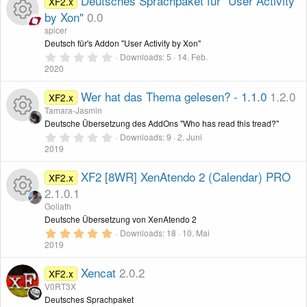
Deutsches Sprachpaket für "User Activity
XF2.x
o
r
t
by Xon"
0.0
s
e
-
r
spicer
n
c
n
R
Deutsch für's Addon "User Activity by Xon"
s
I
(
e
0
Downloads
5
14. Feb.
e
)
,
2020
e
o
c
0
0
n
S
Wer hat das Thema gelesen? - 1.1.0
1.2.0
XF2.x
s
u
o
t
Tamara-Jasmin
e
-
r
Deutsche Übersetzung des AddOns "Who has read this tread?"
s
r
n
n
0
Downloads
9
2. Juni
R
I
(
,
2019
e
o
c
0
)
0
e
c
S
XF2 [8WR] XenAtendo 2 (Calendar) PRO
XF2.x
u
e
t
2.1.0.1
s
e
o
r
Goliath
r
n
n
R
Deutsche Übersetzung von XenAtendo 2
s
(
n
e
5
Downloads
18
10. Mai
c
-
)
,
2019
e
o
0
0
e
I
S
Xencat
2.0.2
XF2.x
s
u
t
V0RT3X
n
e
c
r
Deutsches Sprachpaket