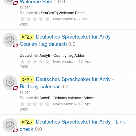
Welcome Panel"
0.0
e
r
s
spicer
n
R
Deutsch für [XenGenTr] Welcome Panel
(
e
0
o
Downloads
4
7. Mai
)
,
2020
e
0
u
0
S
Deutsches Sprachpaket für Andy -
XF2.x
s
t
Country flag deutsch
0.0
r
e
r
s
spicer
n
c
R
Deutsch für AndyB - Country flag Addon
(
e
0
o
Downloads
4
17. Apr.
)
,
2020
e
e
0
u
0
S
Deutsches Sprachpaket für Andy -
XF2.x
n
s
t
Birthday calendar
0.0
r
e
r
-
s
spicer
n
c
R
Deutsch für AndyB - Birthday calendar Addon
(
e
0
I
o
Downloads
5
17. Apr.
)
,
2020
e
e
0
c
u
0
S
Deutsches Sprachpaket für Andy - Link
XF2.x
n
s
t
check
0.0
o
r
e
r
spicer