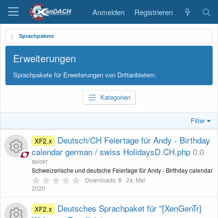
Anmelden
Registrieren
Sprachpakete
Erweiterungen
Sprachpakete für Erweiterungen von Drittanbietern.
Kategorien
Filter
Deutsch/CH Feiertage für Andy - Birthday
XF2.x
calendar german / swiss HolidaysD.CH.php
0.0
spicer
R
Schweizerische und deutsche Feiertage für Andy - Birthday calendar
0
Downloads
8
24. Mai
,
2020
e
0
0
S
Deutsches Sprachpaket für "[XenGenTr]
XF2.x
s
t