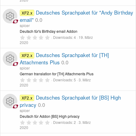
e
I
o
0
0
e
S
Deutsches Sprachpaket für "Andy Birthday
XF2.x
s
c
u
t
email"
0.0
n
e
r
s
spicer
o
r
n
R
Deutsch für's Birthday email Addon
-
(
e
0
o
Downloads
4
19. März
n
c
)
,
2020
e
I
0
u
0
e
S
Deutsches Sprachpaket für [TH]
XF2.x
s
c
t
Attachments Plus
0.0
r
n
e
r
s
spicer
o
n
c
R
German translation for [TH] Attachments Plus
-
(
e
0
o
Downloads
5
3. März
n
)
,
2020
e
e
I
0
u
0
S
Deutsches Sprachpaket für [BS] High
XF2.x
n
s
c
t
privacy
0.0
r
e
r
-
s
spicer
o
n
c
R
Deutsch für Addon [BS] High privacy
(
e
0
I
o
Downloads
2
3. März
n
)
,
2020
e
e
0
0