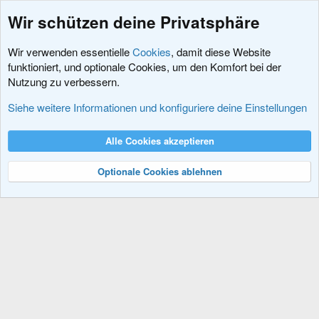
I
n
e
Wir schützen deine Privatsphäre
c
n
Wir verwenden essentielle
Cookies
, damit diese Website
o
funktioniert, und optionale Cookies, um den Komfort bei der
-
Nutzung zu verbessern.
n
Erweiterungen
I
Siehe weitere Informationen und konfiguriere deine Einstellungen
c
Cookies
XenDACH - Fixed
Deutsch (Du)
Alle Cookies akzeptieren
Kontakt
Nutzungsbedingungen
Datenschutz
Hilfe und Impressum
o
R
S
Optionale Cookies ablehnen
S
n
®
Community platform by XenForo
© 2010-2024 XenForo Ltd.