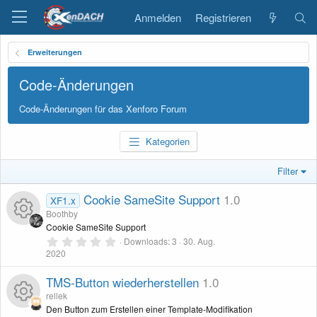
Anmelden
Registrieren
Erweiterungen
Code-Änderungen
Code-Änderungen für das Xenforo Forum
Kategorien
Filter
Cookie SameSite Support
1.0
XF1.x
Boothby
Cookie SameSite Support
0
Downloads
3
30. Aug.
R
,
2020
0
0
e
S
TMS-Button wiederherstellen
1.0
t
rellek
s
e
r
Den Button zum Erstellen einer Template-Modifikation