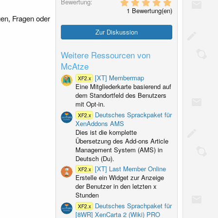
5
Bewertung
,
1 Bewertung(en)
0
en, Fragen oder
0
S
Zur Diskussion
t
e
r
Weitere Ressourcen von
n
McAtze
(
e
[XT] Membermap
XF2.x
)
Eine Mitgliederkarte basierend auf
dem Standortfeld des Benutzers
mit Opt-in.
Deutsches Sprackpaket für
XF2.x
XenAddons AMS
Dies ist die komplette
Übersetzung des Add-ons Article
Management System (AMS) in
Deutsch (Du).
[XT] Last Member Online
XF2.x
Erstelle ein Widget zur Anzeige
der Benutzer in den letzten x
Stunden
Deutsches Sprachpaket für
XF2.x
[8WR] XenCarta 2 (Wiki) PRO