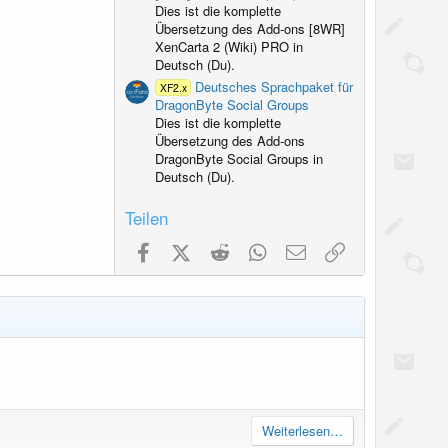
Dies ist die komplette
Übersetzung des Add-ons [8WR]
XenCarta 2 (Wiki) PRO in
Deutsch (Du).
Deutsches Sprachpaket für
XF2.x
DragonByte Social Groups
Dies ist die komplette
Übersetzung des Add-ons
DragonByte Social Groups in
Deutsch (Du).
Teilen
Facebook
X (Twitter)
Reddit
WhatsApp
E-Mail
Link
Weiterlesen…