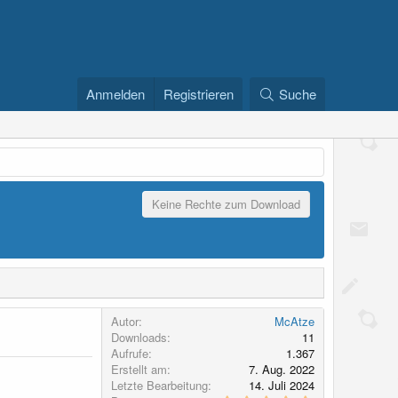
Anmelden
Registrieren
Suche
Keine Rechte zum Download
Autor
McAtze
Downloads
11
Aufrufe
1.367
Erstellt am
7. Aug. 2022
Letzte Bearbeitung
14. Juli 2024