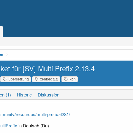
en
et für [SV] Multi Prefix
2.13.4
übersetzung
xenforo 2.2
xon
en (1)
Historie
Diskussion
mmunity/resources/multi-prefix.6281/
ltiPrefix
in Deutsch (Du).