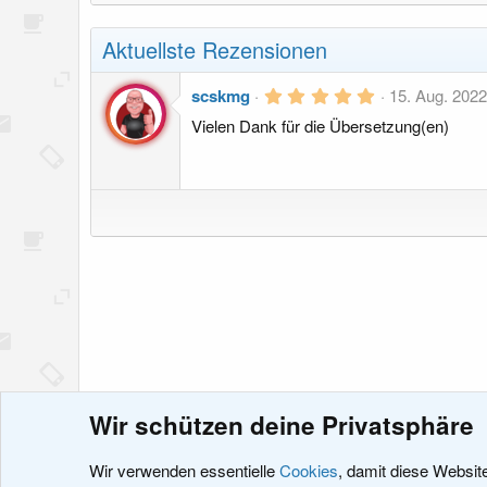
Aktuellste Rezensionen
5
scskmg
15. Aug. 202
,
Vielen Dank für die Übersetzung(en)
0
0
S
t
e
r
n
(
e
)
Wir schützen deine Privatsphäre
Ressourcen
XenForo 2.X
Sprachpakete
Erweiterung
Wir verwenden essentielle
Cookies
, damit diese Websit