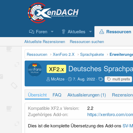
Foren
Aktuelles
Ressourcen
Aktuellste Rezensionen
Ressourcen suchen
Ressourcen
XenForo 2.X
Sprachpakete
Erweiterung
Deutsches Sprachpak
XF2.x
A
D
S
McAtze
7. Aug. 2022
multi prefix
u
a
c
t
t
h
Übersicht
FAQ
Aktualisierungen (1)
Rezension
o
u
l
r
m
a
E
g
Kompatible XF2.x Version
2.2
r
w
Zugehöriges Add-on
https://xenforo.com/co
s
o
t
r
Dies ist die komplette Übersetzung des Add-ons
SV-Mu
e
t
l
e