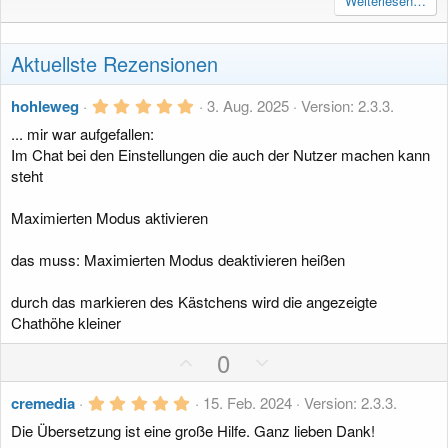
Weiterlesen…
Aktuellste Rezensionen
5
hohleweg
3. Aug. 2025
Version: 2.3.3.
,
... mir war aufgefallen:
0
0
Im Chat bei den Einstellungen die auch der Nutzer machen kann
S
steht
t
e
r
Maximierten Modus aktivieren
n
(
e
das muss: Maximierten Modus deaktivieren heißen
)
durch das markieren des Kästchens wird die angezeigte
Chathöhe kleiner
P
N
0
o
e
5
s
g
cremedia
15. Feb. 2024
Version: 2.3.3.
,
i
a
Die Übersetzung ist eine große Hilfe. Ganz lieben Dank!
0
0