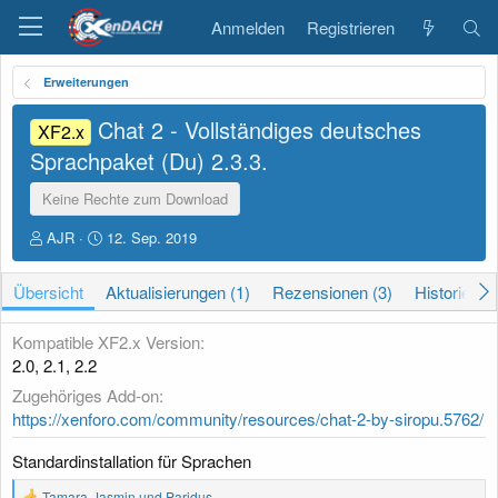
Anmelden
Registrieren
Erweiterungen
Chat 2 - Vollständiges deutsches
XF2.x
Sprachpaket (Du)
2.3.3.
Keine Rechte zum Download
A
D
AJR
12. Sep. 2019
u
a
t
t
Übersicht
Aktualisierungen (1)
Rezensionen (3)
Historie
o
u
r
m
E
Kompatible XF2.x Version
r
2.0
2.1
2.2
s
Zugehöriges Add-on
t
e
https://xenforo.com/community/resources/chat-2-by-siropu.5762/
l
l
Standardinstallation für Sprachen
u
R
n
Tamara-Jasmin
und
Paridus