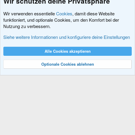
Wir schützen deine Privatsphäre
m
m
e
e
Wir verwenden essentielle
Cookies
, damit diese Website
funktioniert, und optionale Cookies, um den Komfort bei der
Nutzung zu verbessern.
Erweiterungen
Siehe weitere Informationen und konfiguriere deine Einstellungen
Cookies
XenDACH - Fixed
Deutsch (Du)
Alle Cookies akzeptieren
Kontakt
Nutzungsbedingungen
Datenschutz
Hilfe und Impressum
R
S
Optionale Cookies ablehnen
S
®
Community platform by XenForo
© 2010-2024 XenForo Ltd.