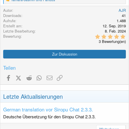
e
g
a
Autor
AJR
k
Downloads
41
t
Aufrufe
1.488
i
Erstellt am
12. Sep. 2019
o
Letzte Bearbeitung
8. Feb. 2024
n
5
Bewertung
e
,
n
3 Bewertung(en)
0
:
0
S
Zur Diskussion
t
e
r
Teilen
n
(
Facebook
X (Twitter)
Reddit
WhatsApp
E-Mail
Link
e
)
Letzte Aktualisierungen
German translation vor Siropu Chat 2.3.3.
Deutsche Übersetzung für den Siropu Chat 2.3.3.