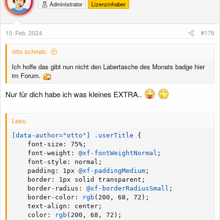
Administrator
Lizenzinhaber
10. Feb. 2024
#176
otto schrieb:
Ich hoffe das gibt nun nicht den Labertasche des Monats badge hier
im Forum.
Nur für dich habe ich was kleines EXTRA..
Less:
[data-author="otto"] .userTitle
{
font-size
:
 75%
;
font-weight
:
@xf-fontWeightNormal
;
font-style
:
 normal
;
padding
:
 1px 
@xf-paddingMedium
;
border
:
 1px solid transparent
;
border-radius
:
@xf-borderRadiusSmall
;
border-color
:
rgb
(
200
,
 68
,
 72
)
;
text-align
:
 center
;
color
:
rgb
(
200
,
 68
,
 72
)
;