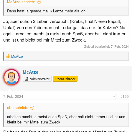
McAtze schrieb:
Dann hast ja gerade mal 6 Lenze mehr als ich.
Jo, aber schon 3 Leben verbaucht (Krebs, final Nieren kaputt,
Unfall) von den 7 die man hat - oder galt das nur für Katzen? Na
egal... arbeiten macht ja meist auch Spaß, aber halt nicht immer
und ist und bleibt bei mir Mittel zum Zweck.
Zuletzt bearbeitet:
7. Feb. 2024
R
McAtze
e
a
k
McAtze
t
Administrator
Lizenzinhaber
i
o
n
e
7. Feb. 2024
#169
n
:
otto schrieb:
arbeiten macht ja meist auch Spaß, aber halt nicht immer und ist und
bleibt bei mir Mittel zum Zweck.
Da habe den Punkt das meine Arbeit nicht nur Mittel zum Zweck