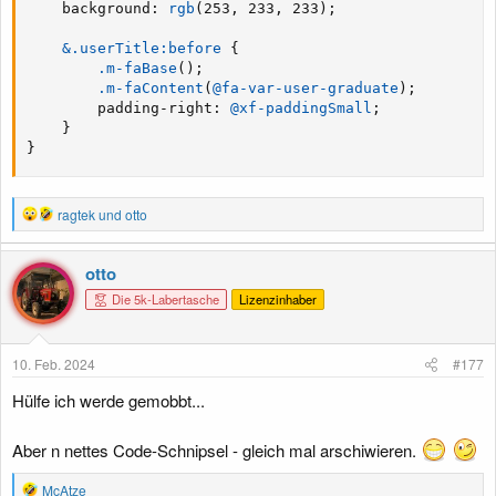
background
:
rgb
(
253
,
 233
,
 233
)
;
&.userTitle:before
{
.m-faBase
(
)
;
.m-faContent
(
@fa-var-user-graduate
)
;
padding-right
:
@xf-paddingSmall
;
}
}
R
ragtek
und
otto
e
a
k
otto
t
Die 5k-Labertasche
Lizenzinhaber
i
o
n
e
10. Feb. 2024
#177
n
:
Hülfe ich werde gemobbt...
Aber n nettes Code-Schnipsel - gleich mal arschiwieren.
R
McAtze