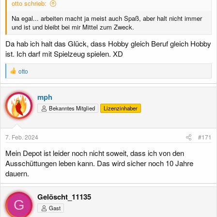
otto schrieb:
Na egal... arbeiten macht ja meist auch Spaß, aber halt nicht immer
und ist und bleibt bei mir Mittel zum Zweck.
Da hab ich halt das Glück, dass Hobby gleich Beruf gleich Hobby
ist. Ich darf mit Spielzeug spielen. XD
R
otto
e
a
k
mph
t
Bekanntes Mitglied
Lizenzinhaber
i
o
n
e
7. Feb. 2024
#171
n
:
Mein Depot ist leider noch nicht soweit, dass ich von den
Ausschüttungen leben kann. Das wird sicher noch 10 Jahre
dauern.
Gelöscht_11135
G
Gast