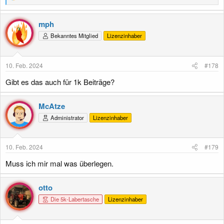
e
a
k
mph
t
Bekanntes Mitglied
Lizenzinhaber
i
o
n
e
10. Feb. 2024
#178
n
:
Gibt es das auch für 1k Beiträge?
McAtze
Administrator
Lizenzinhaber
10. Feb. 2024
#179
Muss ich mir mal was überlegen.
otto
Die 5k-Labertasche
Lizenzinhaber