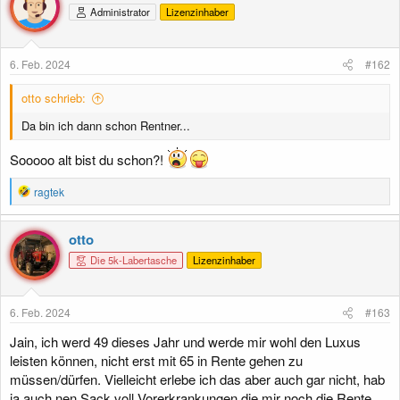
Administrator
Lizenzinhaber
i
o
n
e
6. Feb. 2024
#162
n
:
otto schrieb:
Da bin ich dann schon Rentner...
Sooooo alt bist du schon?!
R
ragtek
e
a
k
otto
t
Die 5k-Labertasche
Lizenzinhaber
i
o
n
e
6. Feb. 2024
#163
n
:
Jain, ich werd 49 dieses Jahr und werde mir wohl den Luxus
leisten können, nicht erst mit 65 in Rente gehen zu
müssen/dürfen. Vielleicht erlebe ich das aber auch gar nicht, hab
ja auch nen Sack voll Vorerkrankungen die mir noch die Rente