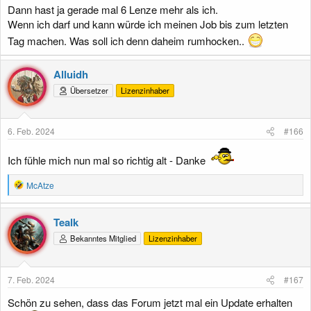
Dann hast ja gerade mal 6 Lenze mehr als ich.
Wenn ich darf und kann würde ich meinen Job bis zum letzten
Tag machen. Was soll ich denn daheim rumhocken..
Alluidh
Übersetzer
Lizenzinhaber
6. Feb. 2024
#166
Ich fühle mich nun mal so richtig alt - Danke
R
McAtze
e
a
k
Tealk
t
Bekanntes Mitglied
Lizenzinhaber
i
o
n
e
7. Feb. 2024
#167
n
:
Schön zu sehen, dass das Forum jetzt mal ein Update erhalten