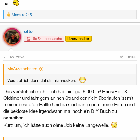
hat.
R
Maestro2k5
e
a
k
otto
t
Die 5k-Labertasche
Lizenzinhaber
i
o
n
e
7. Feb. 2024
#168
n
:
McAtze schrieb:
Was soll ich denn daheim rumhocken..
Das versteh ich nicht - ich hab hier gut 6.000 m² Haus/Hof, X
Oldtimer und fahr gern an nen Strand der nicht überlaufen ist mit
meiner besseren Hälfte.Und da sind dann noch meine Foren und
die beklopte Idee irgendwann mal noch ein DIY Buch zu
schreiben.
Kurz um, ich hätte auch ohne Job keine Langeweile.