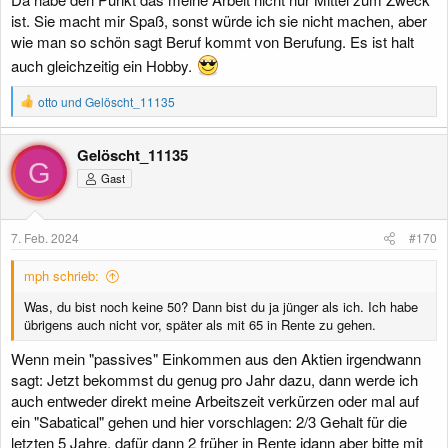
ist. Sie macht mir Spaß, sonst würde ich sie nicht machen, aber
wie man so schön sagt Beruf kommt von Berufung. Es ist halt
auch gleichzeitig ein Hobby.
R
otto
und
Gelöscht_11135
e
a
k
Gelöscht_11135
t
G
Gast
i
o
n
e
7. Feb. 2024
#170
n
:
mph schrieb:
Was, du bist noch keine 50? Dann bist du ja jünger als ich. Ich habe
übrigens auch nicht vor, später als mit 65 in Rente zu gehen.
Wenn mein "passives" Einkommen aus den Aktien irgendwann
sagt: Jetzt bekommst du genug pro Jahr dazu, dann werde ich
auch entweder direkt meine Arbeitszeit verkürzen oder mal auf
ein "Sabatical" gehen und hier vorschlagen: 2/3 Gehalt für die
letzten 5 Jahre, dafür dann 2 früher in Rente idann aber bitte mit