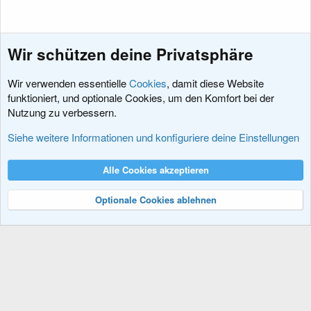
Wir schützen deine Privatsphäre
Wir verwenden essentielle
Cookies
, damit diese Website
funktioniert, und optionale Cookies, um den Komfort bei der
Nutzung zu verbessern.
Feedback zu xenDACH
Siehe weitere Informationen und konfiguriere deine Einstellungen
Cookies
XenDACH - Fixed
Deutsch (Du)
Alle Cookies akzeptieren
Kontakt
Nutzungsbedingungen
Datenschutz
Hilfe und Impressum
R
S
Optionale Cookies ablehnen
S
®
Community platform by XenForo
© 2010-2024 XenForo Ltd.