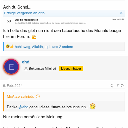
Ach du Schei...
Ich hoffe das gibt nun nicht den Labertasche des Monats badge
hier im Forum.
R
hohleweg
,
Alluidh
,
mph
und 2 andere
e
a
k
ehd
t
E
Bekanntes Mitglied
Lizenzinhaber
i
o
n
e
9. Feb. 2024
#174
n
:
McAtze schrieb:
Danke
@ehd
genau diese Hinweise brauche ich..
Nur meine persönliche Meinung: