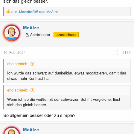
sich das gleich besser.
R
otto
,
Maestro2k5
und
McAtze
e
a
k
McAtze
t
Administrator
Lizenzinhaber
i
o
n
e
10. Feb. 2024
#175
n
:
ehd schrieb:
Ich würde das schwarz auf dunkelblau etwas modifizieren, damit das
etwas mehr Kontrast hat
ehd schrieb:
Wenn ich so die weiße mit der schwarzen Schrift vergleiche, liest
sich das gleich besser.
So allgemein besser oder zu simple?
McAtze