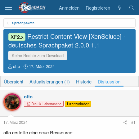
Anmelden
Registrieren
Sprachpakete
Restrict Content View [XenSoluce] -
XF2.x
deutsches Sprachpaket
2.0.0.1.1
Keine Rechte zum Download
E
E
otto
17. März 2024
r
r
s
s
Übersicht
Aktualisierungen (1)
Historie
Diskussion
t
t
e
e
l
l
otto
l
l
Die 5k-Labertasche
Lizenzinhaber
e
t
r
a
m
17. März 2024
#1
otto erstellte eine neue Ressource: