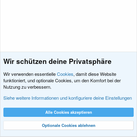
Wir schützen deine Privatsphäre
Wir verwenden essentielle
Cookies
, damit diese Website
funktioniert, und optionale Cookies, um den Komfort bei der
Nutzung zu verbessern.
Sprachpakete
Siehe weitere Informationen und konfiguriere deine Einstellungen
Cookies
XenDACH - Fixed
Deutsch (Du)
Alle Cookies akzeptieren
Kontakt
Nutzungsbedingungen
Datenschutz
Hilfe und Impressum
R
S
Optionale Cookies ablehnen
S
®
Community platform by XenForo
© 2010-2024 XenForo Ltd.