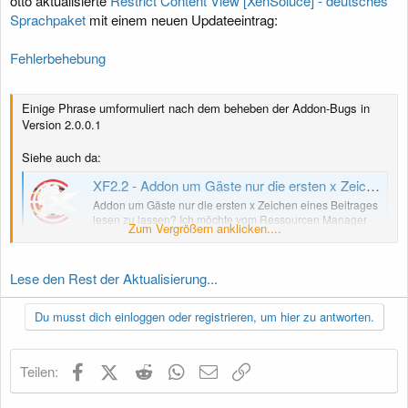
otto aktualisierte
Restrict Content View [XenSoluce] - deutsches
Sprachpaket
mit einem neuen Updateeintrag:
Fehlerbehebung
Einige Phrase umformuliert nach dem beheben der Addon-Bugs in
Version 2.0.0.1
Siehe auch da:
XF2.2 - Addon um Gäste nur die ersten x Zeichen eines Beitrages lesen zu lassen
Addon um Gäste nur die ersten x Zeichen eines Beitrages
lesen zu lassen? Ich möchte vom Ressourcen Manager
Zum Vergrößern anklicken....
weg weil dessen Menü und Untermenüs auf dem
Smartphones einfach gruselig zu bedienen sind und mir
so auch ein Addon sparen. Ich hab es im RM derzeit so,
Lese den Rest der Aktualisierung...
das Gäste und frisch registrierte...
www.xendach.de
Du musst dich einloggen oder registrieren, um hier zu antworten.
Facebook
X (Twitter)
Reddit
WhatsApp
E-Mail
Link
Teilen: