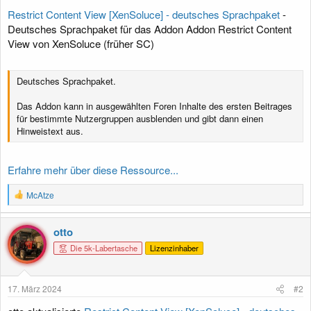
Restrict Content View [XenSoluce] - deutsches Sprachpaket
-
Deutsches Sprachpaket für das Addon Addon Restrict Content
View von XenSoluce (früher SC)
Deutsches Sprachpaket.
Das Addon kann in ausgewählten Foren Inhalte des ersten Beitrages
für bestimmte Nutzergruppen ausblenden und gibt dann einen
Hinweistext aus.
Erfahre mehr über diese Ressource...
R
McAtze
e
a
k
otto
t
Die 5k-Labertasche
Lizenzinhaber
i
o
n
e
17. März 2024
#2
n
: