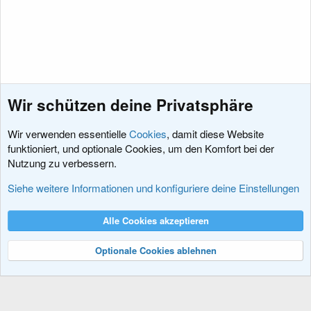
Wir schützen deine Privatsphäre
Wir verwenden essentielle
Cookies
, damit diese Website
funktioniert, und optionale Cookies, um den Komfort bei der
Nutzung zu verbessern.
Feedback zu xenDACH
Siehe weitere Informationen und konfiguriere deine Einstellungen
Cookies
XenDACH - Fixed
Deutsch (Du)
Alle Cookies akzeptieren
Kontakt
Nutzungsbedingungen
Datenschutz
Hilfe und Impressum
R
S
Optionale Cookies ablehnen
S
®
Community platform by XenForo
© 2010-2024 XenForo Ltd.