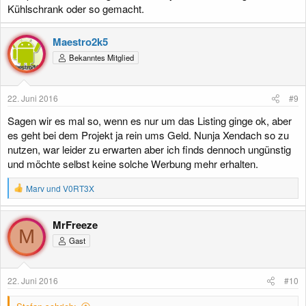
Kühlschrank oder so gemacht.
Maestro2k5
Bekanntes Mitglied
22. Juni 2016
#9
Sagen wir es mal so, wenn es nur um das Listing ginge ok, aber
es geht bei dem Projekt ja rein ums Geld. Nunja Xendach so zu
nutzen, war leider zu erwarten aber ich finds dennoch ungünstig
und möchte selbst keine solche Werbung mehr erhalten.
R
Marv
und
V0RT3X
e
a
k
MrFreeze
t
M
Gast
i
o
n
e
22. Juni 2016
#10
n
: