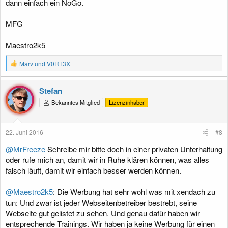
dann einfach ein NoGo.
MFG
Maestro2k5
R
Marv
und
V0RT3X
e
a
k
Stefan
t
Bekanntes Mitglied
Lizenzinhaber
i
o
n
e
22. Juni 2016
#8
n
:
@MrFreeze
Schreibe mir bitte doch in einer privaten Unterhaltung
oder rufe mich an, damit wir in Ruhe klären können, was alles
falsch läuft, damit wir einfach besser werden können.
@Maestro2k5
: Die Werbung hat sehr wohl was mit xendach zu
tun: Und zwar ist jeder Webseitenbetreiber bestrebt, seine
Webseite gut gelistet zu sehen. Und genau dafür haben wir
entsprechende Trainings. Wir haben ja keine Werbung für einen