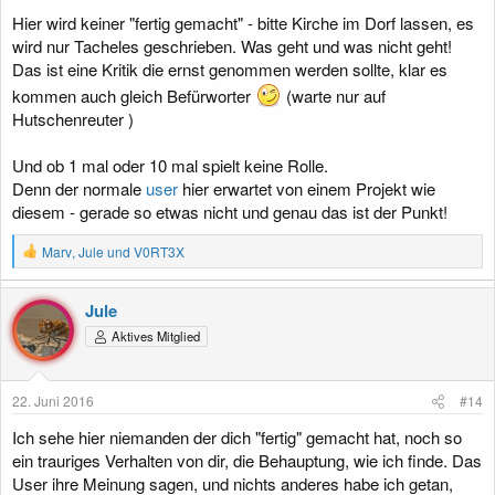
Hier wird keiner "fertig gemacht" - bitte Kirche im Dorf lassen, es
wird nur Tacheles geschrieben. Was geht und was nicht geht!
Das ist eine Kritik die ernst genommen werden sollte, klar es
kommen auch gleich Befürworter
(warte nur auf
Hutschenreuter )
Und ob 1 mal oder 10 mal spielt keine Rolle.
Denn der normale
user
hier erwartet von einem Projekt wie
diesem - gerade so etwas nicht und genau das ist der Punkt!
R
Marv
,
Jule
und
V0RT3X
e
a
k
Jule
t
Aktives Mitglied
i
o
n
e
22. Juni 2016
#14
n
:
Ich sehe hier niemanden der dich "fertig" gemacht hat, noch so
ein trauriges Verhalten von dir, die Behauptung, wie ich finde. Das
User ihre Meinung sagen, und nichts anderes habe ich getan,