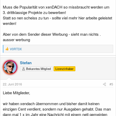
Muss die Popularität von xenDACH so missbraucht werden um
3. drittklassige Projekte zu bewerben!
Statt so nen scheiss zu tun - sollte viel mehr hier arbeite geleistet
werden!
Aber von dem Sender dieser Werbung - sieht man nichts .
ausser werbung
R
V0RT3X
e
a
k
Stefan
t
Bekanntes Mitglied
Lizenzinhaber
i
o
n
e
22. Juni 2016
#5
n
:
Liebe Mitglieder,
wir haben xendach übernommen und bisher damit keinen
einzigen Cent verdient, sondern nur Ausgaben gehabt. Das man
dann mal 1 x im Jahr eine Nachricht mit einem nett gemeinten