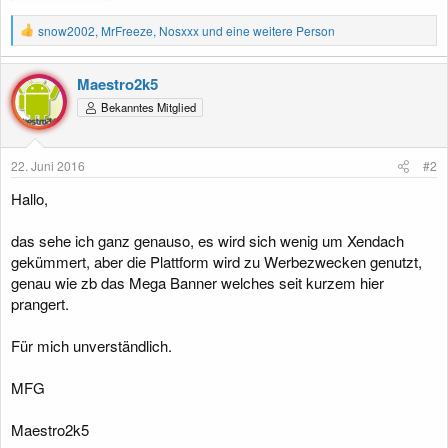
R
snow2002
,
MrFreeze
,
Nosxxx
und eine weitere Person
e
a
k
Maestro2k5
t
Bekanntes Mitglied
i
o
n
e
22. Juni 2016
#2
n
:
Hallo,
das sehe ich ganz genauso, es wird sich wenig um Xendach
gekümmert, aber die Plattform wird zu Werbezwecken genutzt,
genau wie zb das Mega Banner welches seit kurzem hier
prangert.
Für mich unverständlich.
MFG
Maestro2k5