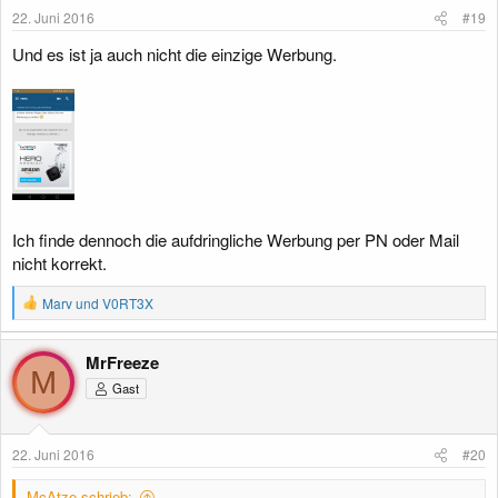
e
22. Juni 2016
#19
n
:
Und es ist ja auch nicht die einzige Werbung.
Ich finde dennoch die aufdringliche Werbung per PN oder Mail
nicht korrekt.
R
Marv
und
V0RT3X
e
a
k
MrFreeze
t
M
Gast
i
o
n
e
22. Juni 2016
#20
n
:
McAtze schrieb: