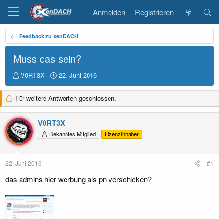
Anmelden
Registrieren
Feedback zu xenDACH
Muss das sein?
E
E
V0RT3X
22. Juni 2016
r
r
s
s
Für weitere Antworten geschlossen.
t
t
e
e
l
l
V0RT3X
l
l
Bekanntes Mitglied
Lizenzinhaber
e
t
r
a
m
22. Juni 2016
#1
das admins hier werbung als pn verschicken?