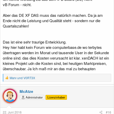
vB Forum - nicht.
Aber das DE XF DAS muss das natürlich machen. Da ja am
Ende nicht die Leistung und Qualität steht - sondern nur die
Quartalszahlen!
Das ist eine sehr traurige Entwicklung.
Hey hier habt kein Forum wie computerbase.de wo terbytes
übertragen werden im Monat und tausende User in der Sekunde
online sind. das dies Kosten verursacht ist klar. xenDACH ist ein
kleines Projekt udn die Kosten sind, bei heutigen Marktpreisen,
überschaubar. Ja Ich maß mir an das mal zu behaupten
R
Marv
und
V0RT3X
e
a
k
McAtze
t
Administrator
Lizenzinhaber
i
o
n
e
22. Juni 2016
#16
n