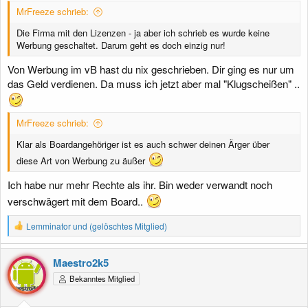
MrFreeze schrieb:
Die Firma mit den Lizenzen - ja aber ich schrieb es wurde keine
Werbung geschaltet. Darum geht es doch einzig nur!
Von Werbung im vB hast du nix geschrieben. Dir ging es nur um
das Geld verdienen. Da muss ich jetzt aber mal "Klugscheißen" ..
MrFreeze schrieb:
Klar als Boardangehöriger ist es auch schwer deinen Ärger über
diese Art von Werbung zu äußer
Ich habe nur mehr Rechte als ihr. Bin weder verwandt noch
verschwägert mit dem Board..
R
Lemminator
und
(gelöschtes Mitglied)
e
a
k
Maestro2k5
t
Bekanntes Mitglied
i
o
n