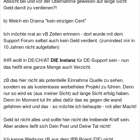
Absicht bei und vor der Übernahme gewesen auf lange Sicht
Geld damit zu verdienen?!
b) Welch ein Drama "kein einzigen Cent"
Ich möchte mal an vB Zeiten erinnern - dort wurde mit dem
Support Forum selbst auch kein Geld verdient. (zumindest mir in
10 Jahren nicht aufgefallen)
IHR wollt in DE/CH/AT
DIE Instanz
für DE-Support sein - nun
das heißt eine ganze Menge auch Verzicht.
zB das hier nicht als potentielle Einnahme Quelle zu sehen,
sondern es als kostenloses werbefreies Projekt zu führen. Denn
nur so wird es (aus meiner Sicht) auf lange Sicht erfolg haben.
Denn im Moment tut ihr alles dafür das es gegen die wand
gefahren wird und das - so möchte ich behaupte - mit aller Macht!
Geld ist nicht alles und sollte hier nicht die treibende Kraft sein.
Aber anders ließt sich Dein Post und Deine Tat nicht!
Ich kenne Werbung zB aus dem IPB Board (DE) nicht