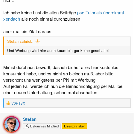
Ich habe keine Lust die alten Beiträge
psd-Tutorials übernimmt
xendach
alle noch einmal durchzulesen
aber mal ein Zitat daraus
Stefan schrieb:
Und Werbung wird hier auch kaum bis gar keine geschaltet
Mir ist durchaus bewußt, das ich bisher alles hier kostenlos
konsumiert habe, und es nicht so bleiben muß, aber bitte
verschont uns wenigstens per PN mit Werbung.
Auf jeden Fall werde ich nun die Benachrichtigung per Mail bei
einer neuen Unterhaltung, schon mal abschalten.
R
V0RT3X
e
a
k
Stefan
t
Bekanntes Mitglied
Lizenzinhaber
i
o