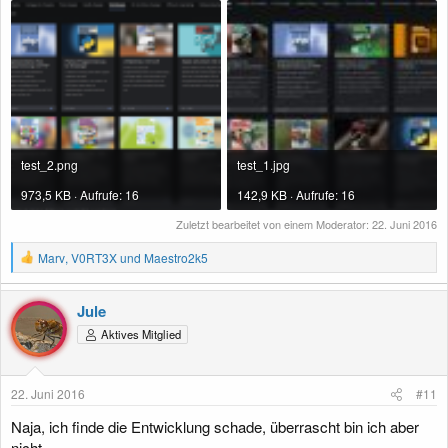
test_2.png
test_1.jpg
973,5 KB · Aufrufe: 16
142,9 KB · Aufrufe: 16
Zuletzt bearbeitet von einem Moderator:
22. Juni 2016
R
Marv
,
V0RT3X
und
Maestro2k5
e
a
k
Jule
t
Aktives Mitglied
i
o
n
e
22. Juni 2016
#11
n
:
Naja, ich finde die Entwicklung schade, überrascht bin ich aber
nicht.