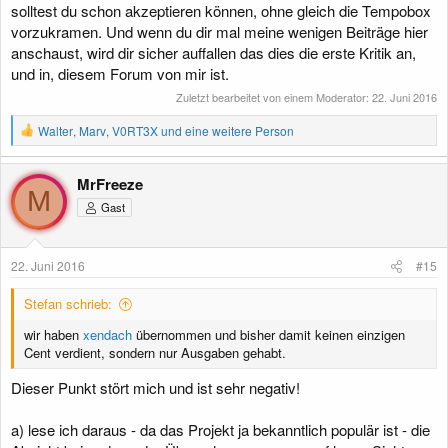
solltest du schon akzeptieren können, ohne gleich die Tempobox
vorzukramen. Und wenn du dir mal meine wenigen Beiträge hier
anschaust, wird dir sicher auffallen das dies die erste Kritik an,
und in, diesem Forum von mir ist.
Zuletzt bearbeitet von einem Moderator:
22. Juni 2016
R
Walter
,
Marv
,
V0RT3X
und eine weitere Person
e
a
k
MrFreeze
t
M
Gast
i
o
n
e
22. Juni 2016
#15
n
:
Stefan schrieb:
wir haben
xendach
übernommen und bisher damit keinen einzigen
Cent verdient, sondern nur Ausgaben gehabt.
Dieser Punkt stört mich und ist sehr negativ!
a) lese ich daraus - da das Projekt ja bekanntlich populär ist - die