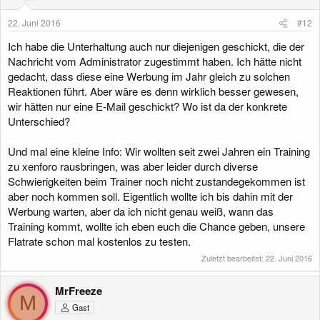
n
e
22. Juni 2016
#12
n
:
Ich habe die Unterhaltung auch nur diejenigen geschickt, die der
Nachricht vom Administrator zugestimmt haben. Ich hätte nicht
gedacht, dass diese eine Werbung im Jahr gleich zu solchen
Reaktionen führt. Aber wäre es denn wirklich besser gewesen,
wir hätten nur eine E-Mail geschickt? Wo ist da der konkrete
Unterschied?
Und mal eine kleine Info: Wir wollten seit zwei Jahren ein Training
zu xenforo rausbringen, was aber leider durch diverse
Schwierigkeiten beim Trainer noch nicht zustandegekommen ist
aber noch kommen soll. Eigentlich wollte ich bis dahin mit der
Werbung warten, aber da ich nicht genau weiß, wann das
Training kommt, wollte ich eben euch die Chance geben, unsere
Flatrate schon mal kostenlos zu testen.
Zuletzt bearbeitet:
22. Juni 2016
MrFreeze
M
Gast