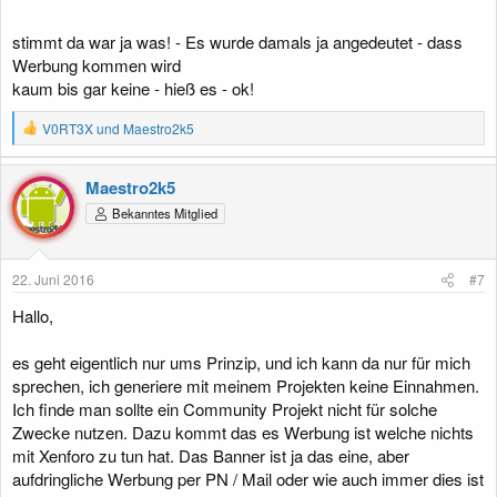
Werbeeinblendungen. Es ist doch immer ein Geben und Nehmen.
Ansonsten löscht doch einfach die Unterhaltung und gut ist. Wo ist
stimmt da war ja was! - Es wurde damals ja angedeutet - dass
das Problem?
Werbung kommen wird
kaum bis gar keine - hieß es - ok!
R
V0RT3X
und
Maestro2k5
e
a
k
Maestro2k5
t
Bekanntes Mitglied
i
o
n
e
22. Juni 2016
#7
n
:
Hallo,
es geht eigentlich nur ums Prinzip, und ich kann da nur für mich
sprechen, ich generiere mit meinem Projekten keine Einnahmen.
Ich finde man sollte ein Community Projekt nicht für solche
Zwecke nutzen. Dazu kommt das es Werbung ist welche nichts
mit Xenforo zu tun hat. Das Banner ist ja das eine, aber
aufdringliche Werbung per PN / Mail oder wie auch immer dies ist