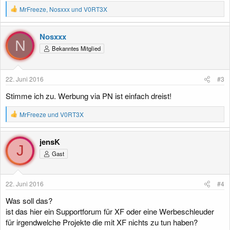
R
MrFreeze
,
Nosxxx
und
V0RT3X
e
a
k
Nosxxx
t
N
Bekanntes Mitglied
i
o
n
e
22. Juni 2016
#3
n
:
Stimme ich zu. Werbung via PN ist einfach dreist!
R
MrFreeze
und
V0RT3X
e
a
k
jensK
t
J
Gast
i
o
n
e
22. Juni 2016
#4
n
:
Was soll das?
ist das hier ein Supportforum für XF oder eine Werbeschleuder
für irgendwelche Projekte die mit XF nichts zu tun haben?