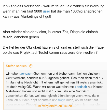
Ich kann das verstehen - warum teuer Geld zahlen für Werbung,
wenn man hier fast 3000
user
hat die man 100%ig ansprechen
kann - aus Marketingsicht gut!
Aber wieder eine der vielen, in letzter Zeit, Dinge die einfach
falsch, daneben gehen...
Die Fehler der Obrigkeit häufen sich und es stellt sich die Frage
ob die das Projekt auf Teufel komm raus zerstören wollen!?
Stefan schrieb:
wir haben
xendach
übernommen und bisher damit keinen einzigen
Cent verdient, sondern nur Ausgaben gehabt. Das man dann mal 1 x
im Jahr eine Nachricht mit einem nett gemeinten Hinweis verschickt
ist doch völlig OK. Wenn wir sonst weiterhin mit
xendach
nur Kosten
& Aufwand haben und nicht mal 1 x im Jahr eine Nachricht
verschicken dürfen, weil man gleich öffentlich gelyncht wird, dann
kann ich nur den Kopf schütteln und
frage
mich, ob ihr selbst auf
eurer eigenen Webseite alles für lau macht und noch nicht mal die
Zum Vergrößern anklicken....
Webkosten wenigstens bezahlt bekommen möchtet durch ein wenig