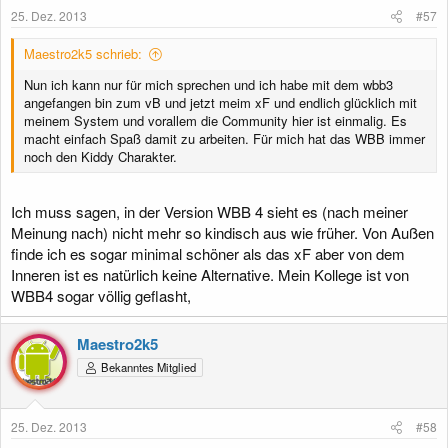
e
25. Dez. 2013
#57
n
:
Maestro2k5 schrieb:
Nun ich kann nur für mich sprechen und ich habe mit dem wbb3
angefangen bin zum vB und jetzt meim xF und endlich glücklich mit
meinem System und vorallem die Community hier ist einmalig. Es
macht einfach Spaß damit zu arbeiten. Für mich hat das WBB immer
noch den Kiddy Charakter.
Ich muss sagen, in der Version WBB 4 sieht es (nach meiner
Meinung nach) nicht mehr so kindisch aus wie früher. Von Außen
finde ich es sogar minimal schöner als das xF aber von dem
Inneren ist es natürlich keine Alternative. Mein Kollege ist von
WBB4 sogar völlig geflasht,
Maestro2k5
Bekanntes Mitglied
25. Dez. 2013
#58