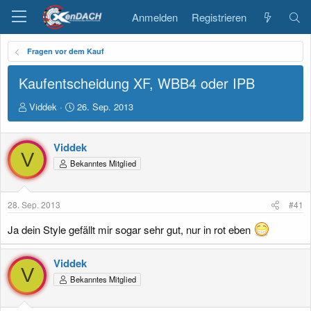
Anmelden
Registrieren
Fragen vor dem Kauf
Kaufentscheidung XF, WBB4 oder IPB
E
E
Viddek
26. Sep. 2013
r
r
s
s
t
t
Viddek
V
e
e
Bekanntes Mitglied
l
l
l
l
e
t
28. Sep. 2013
#41
r
a
m
Ja dein Style gefällt mir sogar sehr gut, nur in rot eben
Viddek
V
Bekanntes Mitglied