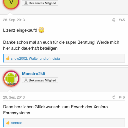
V
Bekanntes Mitglied
28. Sep. 2013
#45
Lizenz eingekauft!
Danke schon mal an euch für die super Beratung! Werde mich
hier auch dauerhaft beteiligen!
R
snow2002
,
Walter
und
principia
e
a
k
Maestro2k5
t
Bekanntes Mitglied
i
o
n
e
29. Sep. 2013
#46
n
:
Dann herzlichen Glückwunsch zum Erwerb des Xenforo
Forensystems.
R
Viddek
e