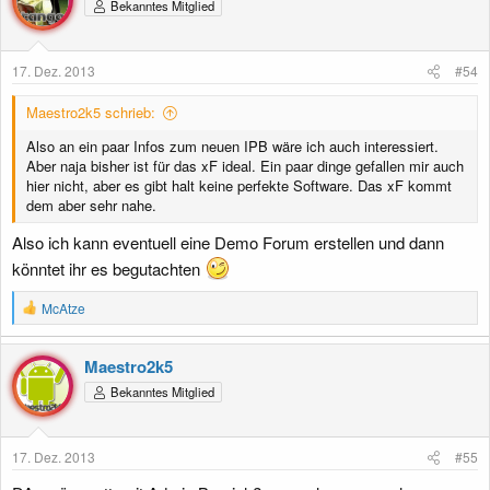
Bekanntes Mitglied
17. Dez. 2013
#54
Maestro2k5 schrieb:
Also an ein paar Infos zum neuen IPB wäre ich auch interessiert.
Aber naja bisher ist für das xF ideal. Ein paar dinge gefallen mir auch
hier nicht, aber es gibt halt keine perfekte Software. Das xF kommt
dem aber sehr nahe.
Also ich kann eventuell eine Demo Forum erstellen und dann
könntet ihr es begutachten
R
McAtze
e
a
k
Maestro2k5
t
Bekanntes Mitglied
i
o
n
e
17. Dez. 2013
#55
n
: