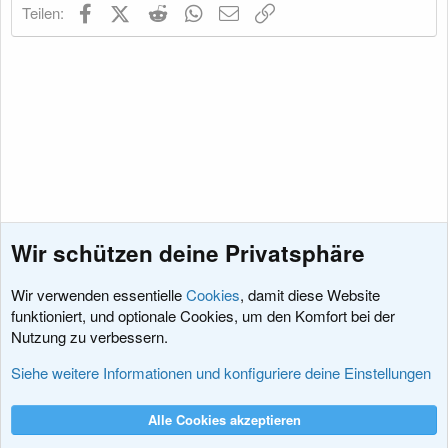
Facebook
X (Twitter)
Reddit
WhatsApp
E-Mail
Link
Teilen:
Wir schützen deine Privatsphäre
Wir verwenden essentielle
Cookies
, damit diese Website
funktioniert, und optionale Cookies, um den Komfort bei der
Nutzung zu verbessern.
Fragen vor dem Kauf
Siehe weitere Informationen und konfiguriere deine Einstellungen
Cookies
XenDACH - Fixed
Deutsch (Du)
Alle Cookies akzeptieren
Kontakt
Nutzungsbedingungen
Datenschutz
Hilfe und Impressum
R