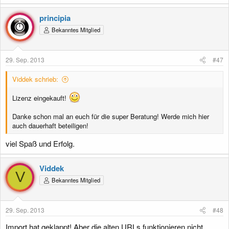
a
k
principia
t
Bekanntes Mitglied
i
o
n
e
29. Sep. 2013
#47
n
:
Viddek schrieb:
Lizenz eingekauft!
Danke schon mal an euch für die super Beratung! Werde mich hier
auch dauerhaft beteiligen!
viel Spaß und Erfolg.
Viddek
V
Bekanntes Mitglied
29. Sep. 2013
#48
Import hat geklappt! Aber die alten URLs funktionieren nicht...