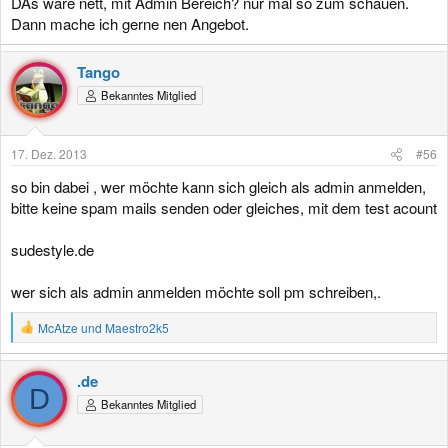
DAs wäre nett, mit Admin Bereich? nur mal so zum schauen.
Dann mache ich gerne nen Angebot.
Tango
Bekanntes Mitglied
17. Dez. 2013
#56
so bin dabei , wer möchte kann sich gleich als admin anmelden,
bitte keine spam mails senden oder gleiches, mit dem test acount
sudestyle.de
wer sich als admin anmelden möchte soll pm schreiben,.
R
McAtze
und
Maestro2k5
e
a
k
.de
t
D
Bekanntes Mitglied
i
o
n