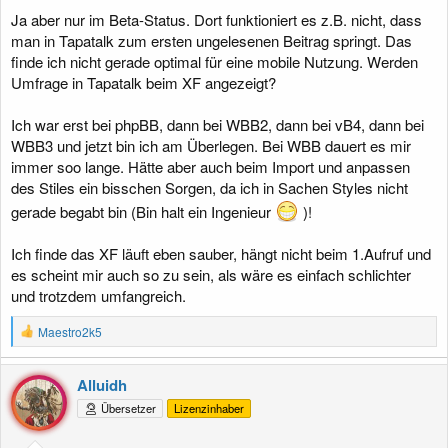
:
Ja aber nur im Beta-Status. Dort funktioniert es z.B. nicht, dass
man in Tapatalk zum ersten ungelesenen Beitrag springt. Das
finde ich nicht gerade optimal für eine mobile Nutzung. Werden
Umfrage in Tapatalk beim XF angezeigt?
Ich war erst bei phpBB, dann bei WBB2, dann bei vB4, dann bei
WBB3 und jetzt bin ich am Überlegen. Bei WBB dauert es mir
immer soo lange. Hätte aber auch beim Import und anpassen
des Stiles ein bisschen Sorgen, da ich in Sachen Styles nicht
gerade begabt bin (Bin halt ein Ingenieur
)!
Ich finde das XF läuft eben sauber, hängt nicht beim 1.Aufruf und
es scheint mir auch so zu sein, als wäre es einfach schlichter
und trotzdem umfangreich.
R
Maestro2k5
e
a
k
Alluidh
t
Übersetzer
Lizenzinhaber
i
o
n