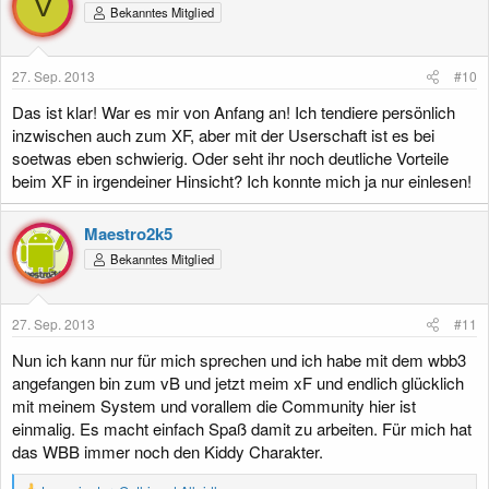
V
Bekanntes Mitglied
27. Sep. 2013
#10
Das ist klar! War es mir von Anfang an! Ich tendiere persönlich
inzwischen auch zum XF, aber mit der Userschaft ist es bei
soetwas eben schwierig. Oder seht ihr noch deutliche Vorteile
beim XF in irgendeiner Hinsicht? Ich konnte mich ja nur einlesen!
Maestro2k5
Bekanntes Mitglied
27. Sep. 2013
#11
Nun ich kann nur für mich sprechen und ich habe mit dem wbb3
angefangen bin zum vB und jetzt meim xF und endlich glücklich
mit meinem System und vorallem die Community hier ist
einmalig. Es macht einfach Spaß damit zu arbeiten. Für mich hat
das WBB immer noch den Kiddy Charakter.
R