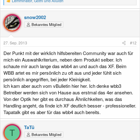
Lemminator
,
Gothi
und
Alluidh
e
a
k
snow2002
t
Bekanntes Mitglied
i
o
n
e
27. Sep. 2013
#12
n
:
Der Punkt mit der wirklich hilfsbereiten Community war auch für
mich ein Auswahlkriterium, neben dem Produkt selber. Ich
schaute mir auch lange das wbb4 an und auch das XF. Beim
WBB artet es mir persönlich zu oft aus und jeder fühlt sich
persönlich angegriffen, bei jeder Kleinigkeit.
Ich kam aber auch vom vBulletin hier her. Ich denke wbb3
Betreiber werden sich von Hause aus erstmal das 4er ansehen.
Von der Optik her gibt es durchaus Ähnlichkeiten, was das
Handling angeht, da finde ich XF deutlich besser - professioneller.
Tapatalk gibt es aber für das wbb4 auch bereits.
TaTü
T
Bekanntes Mitglied