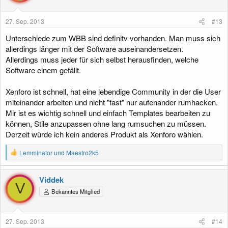
27. Sep. 2013
#13
Unterschiede zum WBB sind definitv vorhanden. Man muss sich
allerdings länger mit der Software auseinandersetzen.
Allerdings muss jeder für sich selbst herausfinden, welche
Software einem gefällt.
Xenforo ist schnell, hat eine lebendige Community in der die User
miteinander arbeiten und nicht "fast" nur aufenander rumhacken.
Mir ist es wichtig schnell und einfach Templates bearbeiten zu
können, Stile anzupassen ohne lang rumsuchen zu müssen.
Derzeit würde ich kein anderes Produkt als Xenforo wählen.
R
Lemminator
und
Maestro2k5
e
a
k
Viddek
t
V
Bekanntes Mitglied
i
o
n
e
27. Sep. 2013
#14
n