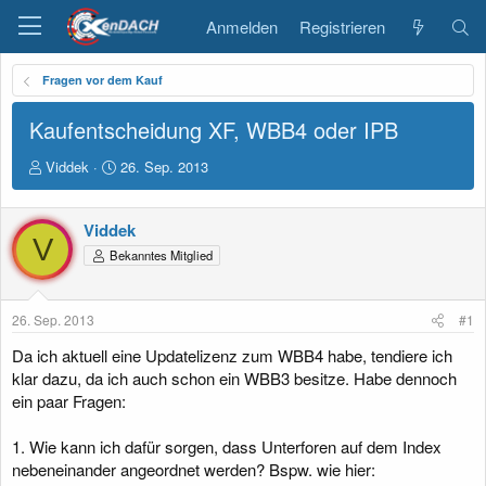
Anmelden
Registrieren
Fragen vor dem Kauf
Kaufentscheidung XF, WBB4 oder IPB
E
E
Viddek
26. Sep. 2013
r
r
s
s
t
t
Viddek
V
e
e
Bekanntes Mitglied
l
l
l
l
e
t
26. Sep. 2013
#1
r
a
m
Da ich aktuell eine Updatelizenz zum WBB4 habe, tendiere ich
klar dazu, da ich auch schon ein WBB3 besitze. Habe dennoch
ein paar Fragen:
1. Wie kann ich dafür sorgen, dass Unterforen auf dem Index
nebeneinander angeordnet werden? Bspw. wie hier: