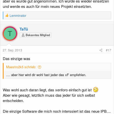
aber es wurde gut angenommen. Ich würde es wieder einsetzen
und werde es auch für mein neues Projekt einsetzten.
R
Lemminator
e
a
k
TaTü
t
T
Bekanntes Mitglied
i
o
n
e
27. Sep. 2013
#17
n
:
Das einzige was
Maestro2k5 schrieb:
.... aber hier wird dir wohl fast jeder das xF empfehlen.
Was wohl auch daran liegt, das xenforo einfach gut ist
Aber wie gesagt, letztlich muss das jeder für sich selbst
entscheiden.
Die einzige Software die mich noch interssiert ist das neue IPB....