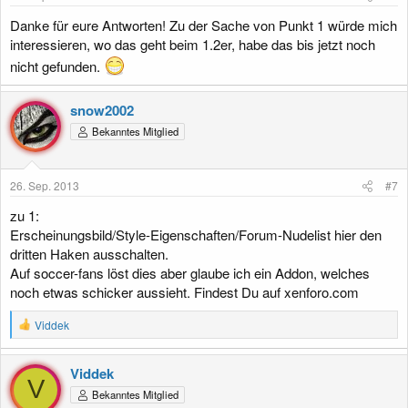
Danke für eure Antworten! Zu der Sache von Punkt 1 würde mich
interessieren, wo das geht beim 1.2er, habe das bis jetzt noch
nicht gefunden.
snow2002
Bekanntes Mitglied
26. Sep. 2013
#7
zu 1:
Erscheinungsbild/Style-Eigenschaften/Forum-Nudelist hier den
dritten Haken ausschalten.
Auf soccer-fans löst dies aber glaube ich ein Addon, welches
noch etwas schicker aussieht. Findest Du auf xenforo.com
R
Viddek
e
a
k
Viddek
t
V
Bekanntes Mitglied
i