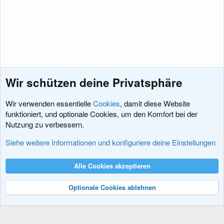
Wir schützen deine Privatsphäre
Wir verwenden essentielle
Cookies
, damit diese Website
funktioniert, und optionale Cookies, um den Komfort bei der
Nutzung zu verbessern.
Fragen vor dem Kauf
Siehe weitere Informationen und konfiguriere deine Einstellungen
Cookies
XenDACH - Fixed
Deutsch (Du)
Alle Cookies akzeptieren
Kontakt
Nutzungsbedingungen
Datenschutz
Hilfe und Impressum
R
S
Optionale Cookies ablehnen
S
®
Community platform by XenForo
© 2010-2024 XenForo Ltd.