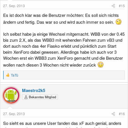
e
27. Sep. 2013
#15
n
:
Es ist doch klar was die Benutzer möchten: Es soll sich nichts
ändern und fertig. Das war so und wird auch immer so sein.
Ich selbst habe ja einige Wechsel mitgemacht. WBB von der 0.45
bis zum 2.X, als das WBB3 mit wehenden Fahnen zum vB3 und
dort auch noch das 4er Fiasko erlebt und pünktlich zum Start
beim XenForo dabei gewesen. Allerdings habe ich auch vor 3
Wochen erst ein WBB3 zum XenForo gemacht und die Benutzer
wollen nach diesen 3 Wochen nicht wieder zurück
R
TaTü
e
a
k
Maestro2k5
t
Bekanntes Mitglied
i
o
n
e
27. Sep. 2013
#16
n
:
So sieht es aus unsere User fanden das xF auch genial, anders