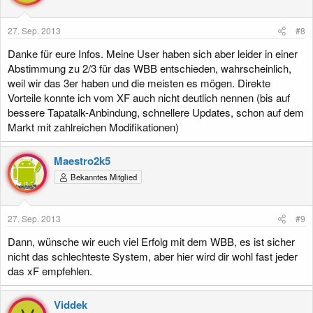
o
n
e
27. Sep. 2013
#8
n
:
Danke für eure Infos. Meine User haben sich aber leider in einer
Abstimmung zu 2/3 für das WBB entschieden, wahrscheinlich,
weil wir das 3er haben und die meisten es mögen. Direkte
Vorteile konnte ich vom XF auch nicht deutlich nennen (bis auf
bessere Tapatalk-Anbindung, schnellere Updates, schon auf dem
Markt mit zahlreichen Modifikationen)
Maestro2k5
Bekanntes Mitglied
27. Sep. 2013
#9
Dann, wünsche wir euch viel Erfolg mit dem WBB, es ist sicher
nicht das schlechteste System, aber hier wird dir wohl fast jeder
das xF empfehlen.
Viddek