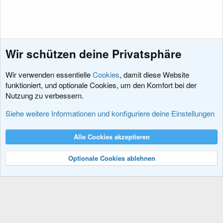
Wir schützen deine Privatsphäre
Wir verwenden essentielle
Cookies
, damit diese Website
funktioniert, und optionale Cookies, um den Komfort bei der
Nutzung zu verbessern.
Sprachpakete
Siehe weitere Informationen und konfiguriere deine Einstellungen
Cookies
XenDACH - Fixed
Deutsch (Du)
Alle Cookies akzeptieren
Kontakt
Nutzungsbedingungen
Datenschutz
Hilfe und Impressum
R
S
Optionale Cookies ablehnen
S
®
Community platform by XenForo
© 2010-2024 XenForo Ltd.