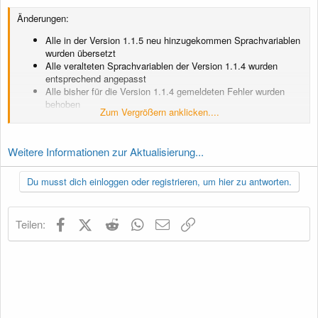
Änderungen:
Alle in der Version 1.1.5 neu hinzugekommen Sprachvariablen
wurden übersetzt
Alle veralteten Sprachvariablen der Version 1.1.4 wurden
entsprechend angepasst
Alle bisher für die Version 1.1.4 gemeldeten Fehler wurden
behoben
Zum Vergrößern anklicken....
Verschiedene kleine Anpassungen an diversen Stellen wurden
durchgeführt
Weitere Informationen zur Aktualisierung...
Du musst dich einloggen oder registrieren, um hier zu antworten.
Facebook
X (Twitter)
Reddit
WhatsApp
E-Mail
Link
Teilen: