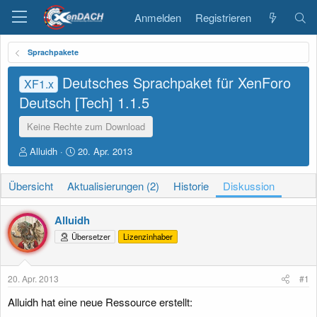
Anmelden
Registrieren
Sprachpakete
Deutsches Sprachpaket für XenForo
XF1.x
Deutsch [Tech]
1.1.5
Keine Rechte zum Download
E
E
Alluidh
20. Apr. 2013
r
r
s
s
Übersicht
Aktualisierungen (2)
Historie
Diskussion
t
t
e
e
l
l
Alluidh
l
l
Übersetzer
Lizenzinhaber
e
t
r
a
m
20. Apr. 2013
#1
Alluidh hat eine neue Ressource erstellt: