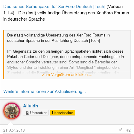
Deutsches Sprachpaket für XenForo Deutsch [Tech]
(Version
1.1.4) - Die (fast) vollständige Übersetzung des XenForo Forums
in deutscher Sprache
Die (fast) vollständige Übersetzung des XenForo Forums in
deutscher Sprache in der Ausrichtung Deutsch [Tech]
Im Gegensatz zu den bisherigen Sprachpaketen richtet sich dieses
Paket an Coder und Designer, denen entsprechende Fachbegriffe in
englischer Sprache vertrauter sind. Somit sind die Bereiche der
Styles und der Entwicklung in einer Art "Denglisch" eingebunden.
Zumeist sind die Begriffe in der englischen Sprache erhalten, die
Zum Vergrößern anklicken....
weiterführenden Erklärungen sind jedoch alle Übersetzt, auch...
Weitere Informationen zur Aktualisierung...
Alluidh
Übersetzer
Lizenzinhaber
21. Apr. 2013
#2