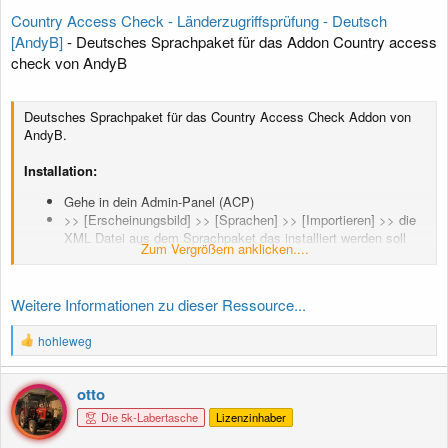
Country Access Check - Länderzugriffsprüfung - Deutsch
[AndyB]
- Deutsches Sprachpaket für das Addon Country access
check von AndyB
Deutsches Sprachpaket für das Country Access Check Addon von
AndyB.
Installation:
Gehe in dein Admin-Panel (ACP)
>> [Erscheinungsbild] >> [Sprachen] >> [Importieren] >> die
XML Datei aus dem Sprachpaket das installiert werden soll
Zum Vergrößern anklicken....
auswählen (ggf. vorher entpacken)
Bei [Sprache überschreiben]:
Wähle die Sprache aus, in welche das Sprachpaket installiert
Weitere Informationen zu dieser Ressource...
werden soll - vorzugsweise eine untergeordnete Sprache eines
Haupt-Sprachpaketes
R
hohleweg
e
Anhang anzeigen 11584
a
k
otto
t
Die 5k-Labertasche
Lizenzinhaber
i
o