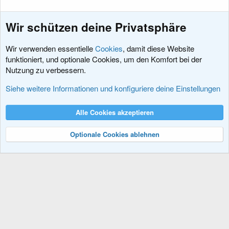
Wir schützen deine Privatsphäre
Wir verwenden essentielle
Cookies
, damit diese Website
funktioniert, und optionale Cookies, um den Komfort bei der
Nutzung zu verbessern.
Sprachpakete
Siehe weitere Informationen und konfiguriere deine Einstellungen
Cookies
XenDACH - Fixed
Deutsch (Du)
Alle Cookies akzeptieren
Kontakt
Nutzungsbedingungen
Datenschutz
Hilfe und Impressum
R
S
Optionale Cookies ablehnen
S
®
Community platform by XenForo
© 2010-2024 XenForo Ltd.