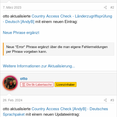
n
e
7. März 2023
#2
n
:
otto aktualisierte
Country Access Check - Länderzugriffsprüfung
- Deutsch [AndyB]
mit einem neuen Eintrag:
Neue Phrase ergänzt
Neue "Error" Phrase ergänzt über die man eigene Fehlermeldungen
per Phrase vorgeben kann.
Weitere Informationen zur Aktualisierung...
otto
Die 5k-Labertasche
Lizenzinhaber
26. Feb. 2024
#3
otto aktualisierte
Country Access Check [AndyB] - Deutsches
Sprachpaket
mit einem neuen Updateeintrag: