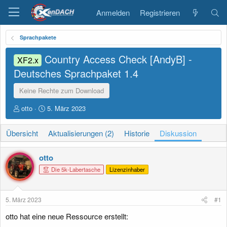
Anmelden
Registrieren
Sprachpakete
Country Access Check [AndyB] -
XF2.x
Deutsches Sprachpaket
1.4
Keine Rechte zum Download
E
E
otto
5. März 2023
r
r
s
s
Übersicht
Aktualisierungen (2)
Historie
Diskussion
t
t
e
e
l
l
otto
l
l
Die 5k-Labertasche
Lizenzinhaber
e
t
r
a
m
5. März 2023
#1
otto hat eine neue Ressource erstellt: