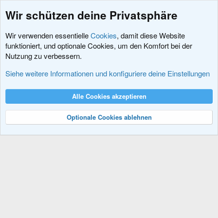
Wir schützen deine Privatsphäre
Wir verwenden essentielle
Cookies
, damit diese Website
funktioniert, und optionale Cookies, um den Komfort bei der
Nutzung zu verbessern.
Erweiterungen
Siehe weitere Informationen und konfiguriere deine Einstellungen
Cookies
XenDACH - Fixed
Deutsch (Du)
Alle Cookies akzeptieren
Kontakt
Nutzungsbedingungen
Datenschutz
Hilfe und Impressum
R
S
Optionale Cookies ablehnen
S
®
Community platform by XenForo
© 2010-2024 XenForo Ltd.