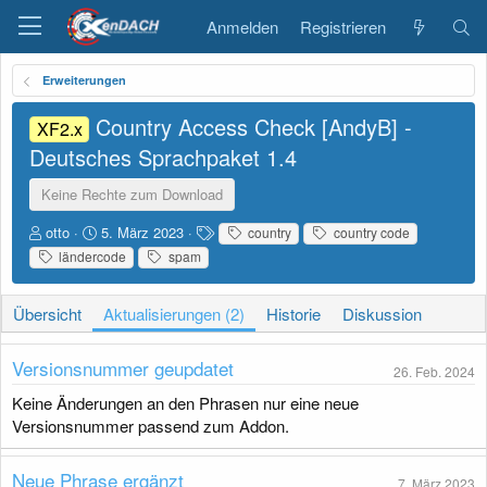
Anmelden
Registrieren
Erweiterungen
Country Access Check [AndyB] -
XF2.x
Deutsches Sprachpaket
1.4
Keine Rechte zum Download
A
D
S
otto
5. März 2023
country
country code
u
a
c
ländercode
spam
t
t
h
o
u
l
r
m
a
Übersicht
Aktualisierungen (2)
Historie
Diskussion
E
g
r
w
Versionsnummer geupdatet
s
o
26. Feb. 2024
t
r
Keine Änderungen an den Phrasen nur eine neue
e
t
Versionsnummer passend zum Addon.
l
e
l
u
Neue Phrase ergänzt
7. März 2023
n