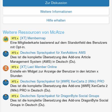
S
Zur Diskussion
t
e
Weitere Informationen
r
n
Hilfe erhalten
(
e
)
Weitere Ressourcen von McAtze
[XT] Membermap
XF2.x
Eine Mitgliederkarte basierend auf dem Standortfeld des Benutzers
mit Opt-in.
Deutsches Sprackpaket für XenAddons AMS
XF2.x
Dies ist die komplette Übersetzung des Add-ons Article
Management System (AMS) in Deutsch (Du).
[XT] Last Member Online
XF2.x
Erstelle ein Widget zur Anzeige der Benutzer in den letzten x
Stunden
Deutsches Sprachpaket für [8WR] XenCarta 2 (Wiki) PRO
XF2.x
Dies ist die komplette Übersetzung des Add-ons [8WR] XenCarta 2
(Wiki) PRO in Deutsch (Du).
Deutsches Sprachpaket für DragonByte Social Groups
XF2.x
Dies ist die komplette Übersetzung des Add-ons DragonByte Social
Groups in Deutsch (Du).