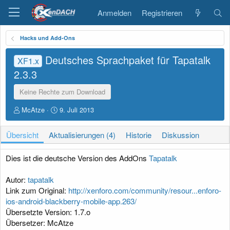
Anmelden
Registrieren
Hacks und Add-Ons
Deutsches Sprachpaket für Tapatalk
XF1.x
2.3.3
Keine Rechte zum Download
A
D
McAtze
9. Juli 2013
u
a
t
t
Übersicht
Aktualisierungen (4)
Historie
Diskussion
o
u
r
m
E
Dies ist die deutsche Version des AddOns
Tapatalk
r
s
Autor:
tapatalk
t
Link zum Original:
http://xenforo.com/community/resour...enforo-
e
ios-android-blackberry-mobile-app.263/
l
l
Übersetzte Version: 1.7.o
u
Übersetzer: McAtze
n