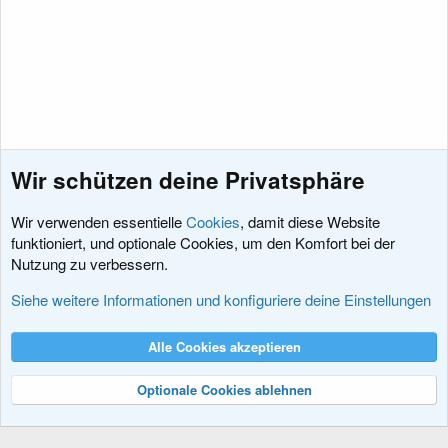
Wir schützen deine Privatsphäre
Wir verwenden essentielle
Cookies
, damit diese Website
funktioniert, und optionale Cookies, um den Komfort bei der
Nutzung zu verbessern.
Hacks und Add-Ons
Siehe weitere Informationen und konfiguriere deine Einstellungen
Cookies
XenDACH - Fixed
Deutsch (Du)
Alle Cookies akzeptieren
Kontakt
Nutzungsbedingungen
Datenschutz
Hilfe und Impressum
R
S
Optionale Cookies ablehnen
S
®
Community platform by XenForo
© 2010-2024 XenForo Ltd.