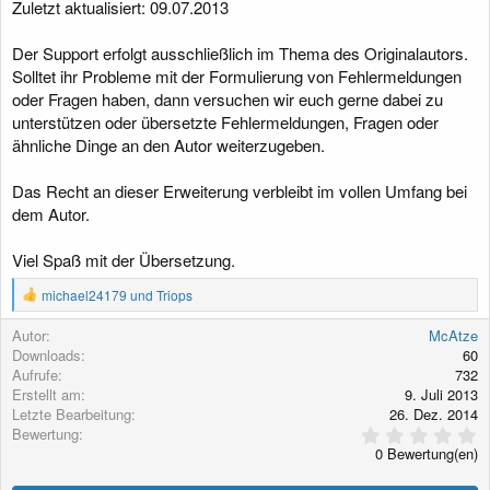
Zuletzt aktualisiert: 09.07.2013
g
Der Support erfolgt ausschließlich im Thema des Originalautors.
Solltet ihr Probleme mit der Formulierung von Fehlermeldungen
oder Fragen haben, dann versuchen wir euch gerne dabei zu
unterstützen oder übersetzte Fehlermeldungen, Fragen oder
ähnliche Dinge an den Autor weiterzugeben.
Das Recht an dieser Erweiterung verbleibt im vollen Umfang bei
dem Autor.
Viel Spaß mit der Übersetzung.
R
michael24179
und
Triops
e
a
Autor
McAtze
k
Downloads
60
t
Aufrufe
732
i
Erstellt am
9. Juli 2013
o
Letzte Bearbeitung
26. Dez. 2014
n
0
Bewertung
e
,
n
0 Bewertung(en)
0
:
0