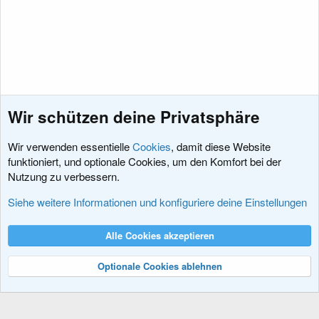
Wir schützen deine Privatsphäre
Wir verwenden essentielle
Cookies
, damit diese Website
funktioniert, und optionale Cookies, um den Komfort bei der
Nutzung zu verbessern.
Hacks und Add-Ons
Siehe weitere Informationen und konfiguriere deine Einstellungen
Cookies
XenDACH - Fixed
Deutsch (Du)
Alle Cookies akzeptieren
Kontakt
Nutzungsbedingungen
Datenschutz
Hilfe und Impressum
R
S
Optionale Cookies ablehnen
S
®
Community platform by XenForo
© 2010-2024 XenForo Ltd.