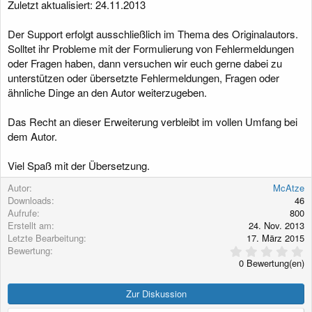
Zuletzt aktualisiert: 24.11.2013
g
Der Support erfolgt ausschließlich im Thema des Originalautors.
Solltet ihr Probleme mit der Formulierung von Fehlermeldungen
oder Fragen haben, dann versuchen wir euch gerne dabei zu
unterstützen oder übersetzte Fehlermeldungen, Fragen oder
ähnliche Dinge an den Autor weiterzugeben.
Das Recht an dieser Erweiterung verbleibt im vollen Umfang bei
dem Autor.
Viel Spaß mit der Übersetzung.
Autor
McAtze
Downloads
46
Aufrufe
800
Erstellt am
24. Nov. 2013
Letzte Bearbeitung
17. März 2015
0
Bewertung
,
0 Bewertung(en)
0
0
S
Zur Diskussion
t