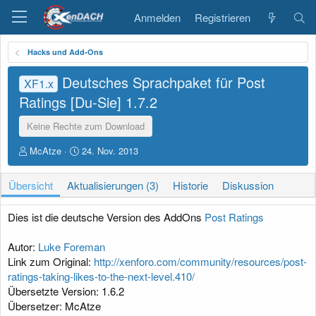
Anmelden
Registrieren
Hacks und Add-Ons
Deutsches Sprachpaket für Post
XF1.x
Ratings [Du-Sie]
1.7.2
Keine Rechte zum Download
A
D
McAtze
24. Nov. 2013
u
a
t
t
Übersicht
Aktualisierungen (3)
Historie
Diskussion
o
u
r
m
E
Dies ist die deutsche Version des AddOns
Post Ratings
r
s
Autor:
Luke Foreman
t
Link zum Original:
http://xenforo.com/community/resources/post-
e
ratings-taking-likes-to-the-next-level.410/
l
l
Übersetzte Version: 1.6.2
u
Übersetzer: McAtze
n