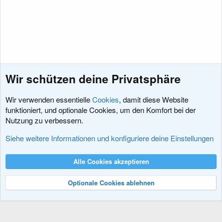
e
o
e
)
u
n
r
-
c
I
Wir schützen deine Privatsphäre
e
c
Wir verwenden essentielle
Cookies
, damit diese Website
n
o
funktioniert, und optionale Cookies, um den Komfort bei der
Nutzung zu verbessern.
-
n
XenForo 2.X
Siehe weitere Informationen und konfiguriere deine Einstellungen
I
Cookies
XenDACH - Fixed
Deutsch (Du)
Alle Cookies akzeptieren
c
Kontakt
Nutzungsbedingungen
Datenschutz
Hilfe und Impressum
R
S
Optionale Cookies ablehnen
o
S
®
Community platform by XenForo
© 2010-2024 XenForo Ltd.
n