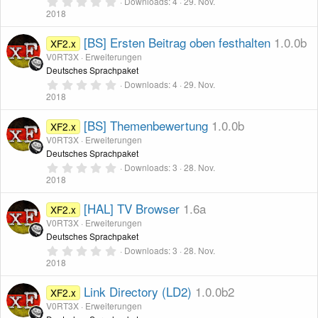
n
c
0
Downloads
4
29. Nov.
(
r
,
2018
e
0
-
o
)
0
c
S
[BS] Ersten Beitrag oben festhalten
1.0.0b
XF2.x
I
t
n
V0RT3X
Erweiterungen
e
e
r
Deutsches Sprachpaket
c
n
0
Downloads
4
29. Nov.
(
n
,
2018
e
0
o
)
0
-
S
[BS] Themenbewertung
1.0.0b
XF2.x
t
n
V0RT3X
Erweiterungen
e
I
r
Deutsches Sprachpaket
n
0
Downloads
3
28. Nov.
(
,
c
2018
e
0
)
0
o
S
[HAL] TV Browser
1.6a
XF2.x
t
V0RT3X
Erweiterungen
e
n
r
Deutsches Sprachpaket
n
0
Downloads
3
28. Nov.
(
,
2018
e
0
)
0
S
Link Directory (LD2)
1.0.0b2
XF2.x
t
V0RT3X
Erweiterungen
e