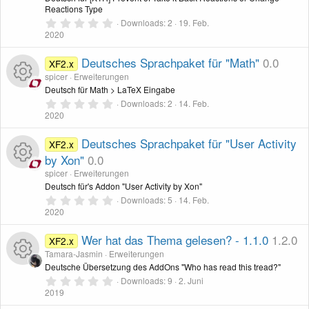
I
o
)
e
e
Reactions Type
0
c
u
Downloads
2
19. Feb.
,
2020
n
s
0
o
r
0
S
Deutsches Sprachpaket für "Math"
0.0
XF2.x
-
s
t
spicer
Erweiterungen
n
c
e
r
Deutsch für Math > LaTeX Eingabe
I
o
n
0
Downloads
2
14. Feb.
R
e
(
,
2020
e
c
u
0
)
0
e
n
S
Deutsches Sprachpaket für "User Activity
XF2.x
o
r
t
by Xon"
0.0
s
e
-
r
spicer
Erweiterungen
n
c
n
R
Deutsch für's Addon "User Activity by Xon"
s
I
(
e
0
Downloads
5
14. Feb.
e
)
,
2020
e
o
c
0
0
n
S
Wer hat das Thema gelesen? - 1.1.0
1.2.0
XF2.x
s
u
o
t
Tamara-Jasmin
Erweiterungen
e
-
r
Deutsche Übersetzung des AddOns "Who has read this tread?"
s
r
n
n
0
Downloads
9
2. Juni
R
I
(
,
2019
e
o
c
0
)
0