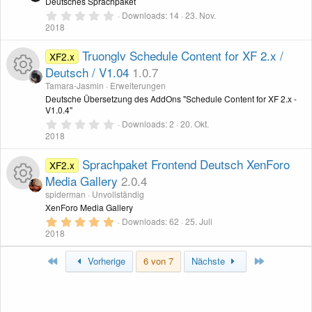
r
Deutsches Sprachpaket
n
0
Downloads
14
23. Nov.
(
,
2018
e
0
)
0
S
Truonglv Schedule Content for XF 2.x /
XF2.x
t
Deutsch / V1.04
1.0.7
e
r
Tamara-Jasmin
Erweiterungen
n
R
Deutsche Übersetzung des AddOns "Schedule Content for XF 2.x -
(
V1.0.4"
e
)
0
Downloads
2
20. Okt.
e
,
2018
0
0
s
S
Sprachpaket Frontend Deutsch XenForo
XF2.x
t
Media Gallery
2.0.4
e
s
r
spiderman
Unvollständig
n
R
XenForo Media Gallery
o
(
e
5
Downloads
62
25. Juli
)
,
2018
e
u
0
0
S
Erste
Letzte
Vorherige
6 von 7
Nächste
s
r
t
e
r
s
c
n
(