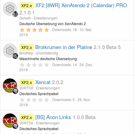
e
c
S
XF2 [8WR] XenAtendo 2 (Calendar) PRO
XF2.x
u
e
t
2.1.0.1
s
e
o
r
Goliath
Erweiterungen
r
n
n
R
Deutsche Übersetzung von XenAtendo 2
s
(
n
e
5
Downloads
18
10. Mai
c
-
)
,
2019
e
o
0
0
e
I
S
Brotkrumen in der Platine
2.1.0 Beta 5
XF2.x
s
u
t
Boothby
Unvollständig
n
e
c
r
Maschinelle deutsche Übersetzung
s
r
n
0
Downloads
14
24. Dez.
R
-
(
o
,
2018
e
o
c
0
)
0
e
I
n
S
Xencat
2.0.2
XF2.x
u
e
t
V0RT3X
Erweiterungen
s
e
c
r
Deutsches Sprachpaket
r
n
n
0
Downloads
5
29. Nov.
s
(
o
,
2018
e
c
0
-
)
0
o
n
S
[BS] Anon Links
1.0.0 Beta
XF2.x
e
I
t
V0RT3X
Erweiterungen
e
u
r
Deutsches Sprachpaket
n