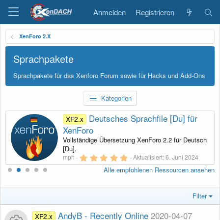
Anmelden
Registrieren
XenForo 2.X
Sprachpakete
Sprachpakete für das Xenforo Forum sowie für Hacks und Add-Ons
Kategorien
Deutsches Sprachfile [Du] für
XF2.x
XenForo
Vollständige Übersetzung XenForo 2.2 für Deutsch
[Du].
5
mph
Aktualisiert:
6. Juni 2024
,
Alle empfohlenen Ressourcen ansehen
0
0
S
t
Filter
e
r
n
AndyB - Recently Online
2020-04-07
XF2.x
(