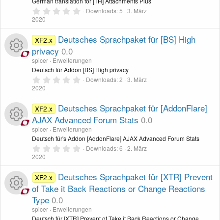
c
R
German translation for [TH] Attachments Plus
-
(
e
0
o
Downloads
5
3. März
)
,
2020
e
e
I
0
u
0
S
Deutsches Sprachpaket für [BS] High
XF2.x
n
s
c
t
privacy
0.0
r
e
r
-
s
spicer
Erweiterungen
o
n
c
R
Deutsch für Addon [BS] High privacy
(
e
0
I
o
Downloads
2
3. März
n
)
,
2020
e
e
0
c
u
0
S
Deutsches Sprachpaket für [AddonFlare]
XF2.x
n
s
t
AJAX Advanced Forum Stats
0.0
o
r
e
r
-
s
spicer
Erweiterungen
n
n
c
R
Deutsch für's Addon [AddonFlare] AJAX Advanced Forum Stats
(
e
0
I
o
Downloads
6
2. März
)
,
2020
e
e
0
c
u
0
S
Deutsches Sprachpaket für [XTR] Prevent
XF2.x
n
s
t
of Take it Back Reactions or Change Reactions
o
r
e
r
-
s
Type
0.0
n
n
c
R
(
spicer
Erweiterungen
e
Deutsch für [XTR] Prevent of Take it Back Reactions or Change