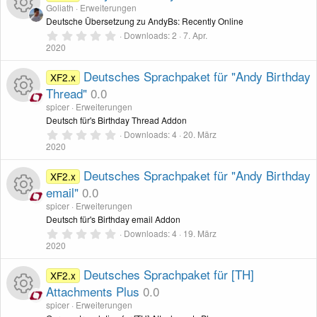
e
Goliath
Erweiterungen
)
Deutsche Übersetzung zu AndyBs: Recently Online
0
Downloads
2
7. Apr.
R
,
2020
0
0
e
S
Deutsches Sprachpaket für "Andy Birthday
XF2.x
t
Thread"
0.0
s
e
r
spicer
Erweiterungen
n
R
Deutsch für's Birthday Thread Addon
s
(
e
0
Downloads
4
20. März
)
,
2020
e
o
0
0
S
Deutsches Sprachpaket für "Andy Birthday
XF2.x
s
u
t
email"
0.0
e
r
s
spicer
Erweiterungen
r
n
R
Deutsch für's Birthday email Addon
(
e
0
o
Downloads
4
19. März
c
)
,
2020
e
0
u
0
e
S
Deutsches Sprachpaket für [TH]
XF2.x
s
t
Attachments Plus
0.0
r
n
e
r
s
spicer
Erweiterungen
n