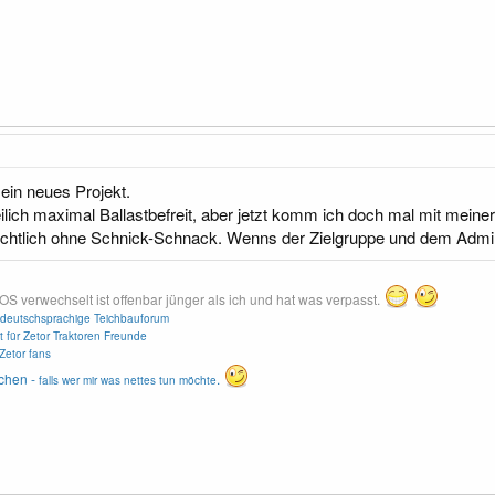
ein neues Projekt.
reilich maximal Ballastbefreit, aber jetzt komm ich doch mal mit meine
sichtlich ohne Schnick-Schnack. Wenns der Zielgruppe und dem Admin
erwechselt ist offenbar jünger als ich und hat was verpasst.
deutschsprachige Teichbauforum
t für Zetor Traktoren Freunde
Zetor fans
chen -
.
falls wer mir was nettes tun möchte