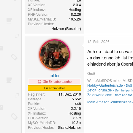
XF Version
2.3.4
XF Instanz
Hosting
PHP-Version
8.2.26
MySQL/MariaDB
10.5.26
Provider/Hoster
Hetzner (Reseller)
12. Feb. 2026
Ach so - dachte es wär 
Ja das kenne ich, ist f
einladend aber ja über
Gruß
otto
Wer eMeSDOS mit doMeSDOS v
Die 5k-Labertasche
Hobby-Gartenteich.de -
DAS 
Lizenzinhaber
Zetor-Forum.de -
Der Treffpunk
Registriert
11. Dez. 2010
Zetorworld.com -
from and for 
Beiträge
5.652
Mein Amazon-Wunschzettel
Punkte
448
XF Version
2.2.15
XF Instanz
Hosting
PHP-Version
8.2.x
MySQL/MariaDB
10.3.x
Provider/Hoster
Strato/Hetzner