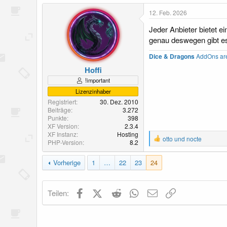
12. Feb. 2026
Jeder Anbieter bietet e
genau deswegen gibt e
Dice & Dragons
AddOns are 
Hoffi
!important
Lizenzinhaber
Registriert
30. Dez. 2010
Beiträge
3.272
Punkte
398
XF Version
2.3.4
XF Instanz
Hosting
R
otto
und
nocte
PHP-Version
8.2
e
a
Vorherige
1
…
22
23
24
k
t
i
o
Facebook
X (Twitter)
Reddit
WhatsApp
E-Mail
Link
Teilen:
n
e
n
: