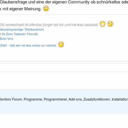
 Glaubensfrage und eine der eigenen Community ob schnürkellos oder
ck mit eigener Meinung.
erwechselt ist offenbar jünger als ich und hat was verpasst.
deutschsprachige Teichbauforum
t für Zetor Traktoren Freunde
Zetor fans
chen -
.
falls wer mir was nettes tun möchte
Xenforo Forum. Programme, Programmierer, Add-ons, Zusatzfunktionen, Installation