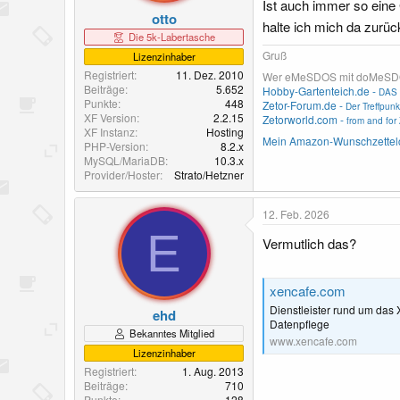
Ist auch immer so eine
otto
halte ich mich da zurü
Die 5k-Labertasche
Gruß
Lizenzinhaber
Registriert
11. Dez. 2010
Wer eMeSDOS mit doMeSDOS v
Beiträge
5.652
Hobby-Gartenteich.de -
DAS 
Punkte
448
Zetor-Forum.de -
Der Treffpunk
XF Version
2.2.15
Zetorworld.com -
from and for 
XF Instanz
Hosting
Mein Amazon-Wunschzettel
PHP-Version
8.2.x
MySQL/MariaDB
10.3.x
Provider/Hoster
Strato/Hetzner
12. Feb. 2026
E
Vermutlich das?
xencafe.com
Dienstleister rund um das 
ehd
Datenpflege
Bekanntes Mitglied
www.xencafe.com
Lizenzinhaber
Registriert
1. Aug. 2013
Beiträge
710
Punkte
128