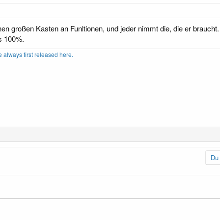
inen großen Kasten an Funltionen, und jeder nimmt die, die er brauc
s 100%.
always first released here.
Du 