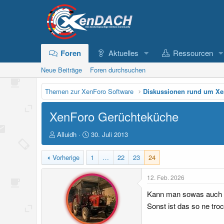
Foren
Aktuelles
Ressourcen
Neue Beiträge
Foren durchsuchen
Themen zur XenForo Software
Diskussionen rund um X
XenForo Gerüchteküche
E
E
Alluidh
30. Juli 2013
r
r
s
s
Vorherige
1
…
22
23
24
t
t
e
e
12. Feb. 2026
l
l
l
l
Kann man sowas auch m
e
t
Sonst ist das so ne tro
r
a
m