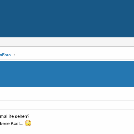
enForo
al life sehen?
ckene Kost...