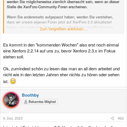
werden Sie möglicherweise ziemlich überrascht sein, wenn an dieser
Stelle die XenForo-Community-Foren erscheinen.
Wenn Sie andererseits aufgepasst haben, werden Sie verstehen,
dass wir unsere eigenen Foren jetzt auf XenForo 2.3 aktualisiert
haben, was bedeutet, dass wir einer öffentlichen Veröffentlichung
Zum Vergrößern anklicken....
immer näher kommen und gleichzeitig unser gewohntes Vertrauen in
die Stabilität unseres Forums zeigen Produkte, indem wir „unser
eigenes Hundefutter essen“ und unsere Foren als erste Beta-
Es kommt in den "kommenden Wochen" also erst noch einmal
Testseite nutzen.
eine Xenforo 2.2.14 auf uns zu, bevor Xenforo 2.3.x im Fokus
stehen soll.
Anstatt noch einmal auf alle Änderungen in 2.3 einzugehen, werde
ich zu Ihrer Information einfach eine Liste mit Links zu unseren „
Hast du schon gesehen“
-Threads veröffentlichen, in denen es um
Ok, zumindest schön zu lesen das man an all dem arbeitet und
neue Dinge in 2.3 geht.
nicht wie in den letzten Jahren eher nichts zu hören oder sehen
ist.
Ein erster Blick auf XenForo 2.3
Leistungssteigerung in XenForo 2.3
Mit Inhalten
Boothby
Bildoptimierung, verbesserte Bildgrößenänderung und mehr!
Bekanntes Mitglied
Automatisieren Sie Arbeitsabläufe mit Webhooks
Verschiedene Änderungen für XenForo 2.3
Betten Sie Ihre Inhalte überall ein
Single Sign-On und mehr mit OAuth2 in XenForo 2.3
6. Dez. 2023
#62
Was ist neu für Entwickler in XenForo 2.3?