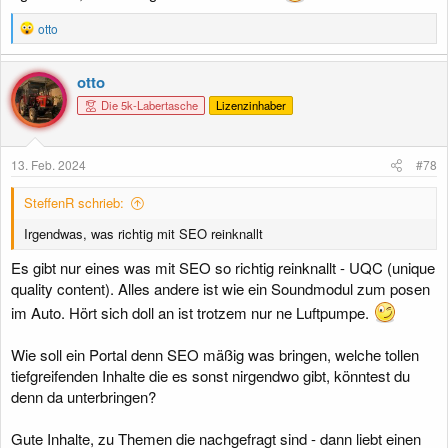
R
otto
e
a
k
otto
t
Die 5k-Labertasche
Lizenzinhaber
i
o
n
e
13. Feb. 2024
#78
n
:
SteffenR schrieb:
Irgendwas, was richtig mit SEO reinknallt
Es gibt nur eines was mit SEO so richtig reinknallt - UQC (unique
quality content). Alles andere ist wie ein Soundmodul zum posen
im Auto. Hört sich doll an ist trotzem nur ne Luftpumpe.
Wie soll ein Portal denn SEO mäßig was bringen, welche tollen
tiefgreifenden Inhalte die es sonst nirgendwo gibt, könntest du
denn da unterbringen?
Gute Inhalte, zu Themen die nachgefragt sind - dann liebt einen