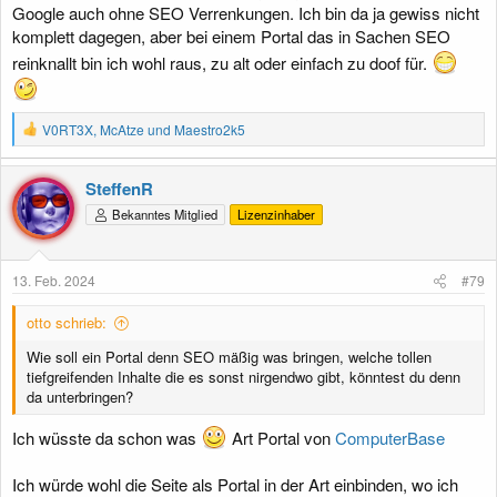
Google auch ohne SEO Verrenkungen. Ich bin da ja gewiss nicht
komplett dagegen, aber bei einem Portal das in Sachen SEO
reinknallt bin ich wohl raus, zu alt oder einfach zu doof für.
R
V0RT3X
,
McAtze
und
Maestro2k5
e
a
k
SteffenR
t
Bekanntes Mitglied
Lizenzinhaber
i
o
n
e
13. Feb. 2024
#79
n
:
otto schrieb:
Wie soll ein Portal denn SEO mäßig was bringen, welche tollen
tiefgreifenden Inhalte die es sonst nirgendwo gibt, könntest du denn
da unterbringen?
Ich wüsste da schon was
Art Portal von
ComputerBase
Ich würde wohl die Seite als Portal in der Art einbinden, wo ich