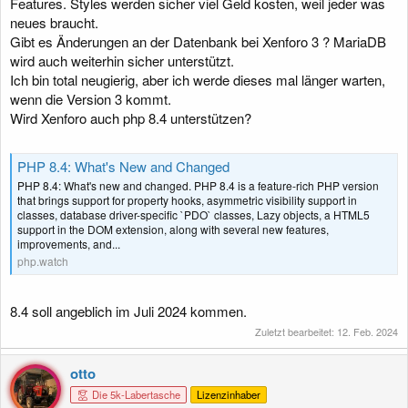
Features. Styles werden sicher viel Geld kosten, weil jeder was
neues braucht.
Gibt es Änderungen an der Datenbank bei Xenforo 3 ? MariaDB
wird auch weiterhin sicher unterstützt.
Ich bin total neugierig, aber ich werde dieses mal länger warten,
wenn die Version 3 kommt.
Wird Xenforo auch php 8.4 unterstützen?
PHP 8.4: What's New and Changed
PHP 8.4: What's new and changed. PHP 8.4 is a feature-rich PHP version
that brings support for property hooks, asymmetric visibility support in
classes, database driver-specific `PDO` classes, Lazy objects, a HTML5
support in the DOM extension, along with several new features,
improvements, and...
php.watch
8.4 soll angeblich im Juli 2024 kommen.
Zuletzt bearbeitet:
12. Feb. 2024
otto
Die 5k-Labertasche
Lizenzinhaber