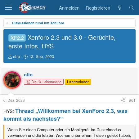
Anmelden
Registrieren
Diskussionen rund um XenForo
Xenforo 2.3 und 3.0 - Gerüchte,
XF2.2
erste Infos, HYS
E
E
otto
13. Sep. 2023
r
r
s
s
t
t
otto
e
e
Die 5k-Labertasche
Lizenzinhaber
l
l
l
l
e
t
6. Dez. 2023
#61
r
a
m
Thread „Willkommen bei XenForo 2.3, was
HYS:
kommt als nächstes?“
Wenn Sie einen Computer oder ein Mobilgerät im Dunkelmodus
verwenden und die letzten Wochen unter einem Felsen gelebt haben,