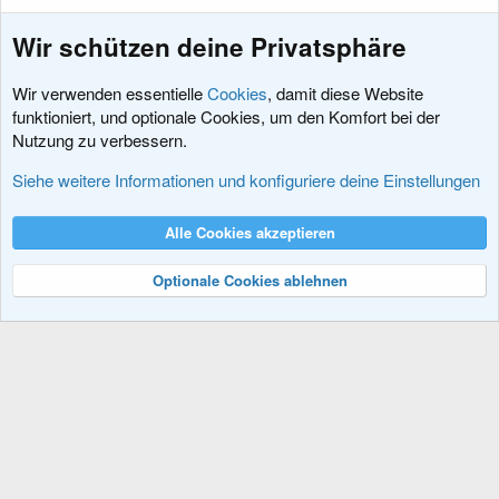
Wir schützen deine Privatsphäre
Wir verwenden essentielle
Cookies
, damit diese Website
funktioniert, und optionale Cookies, um den Komfort bei der
Nutzung zu verbessern.
Diskussionen rund um XenForo
Siehe weitere Informationen und konfiguriere deine Einstellungen
Cookies
XenDACH - Fixed
Deutsch (Du)
Alle Cookies akzeptieren
Kontakt
Nutzungsbedingungen
Datenschutz
Hilfe und Impressum
R
S
Optionale Cookies ablehnen
S
®
Community platform by XenForo
© 2010-2024 XenForo Ltd.