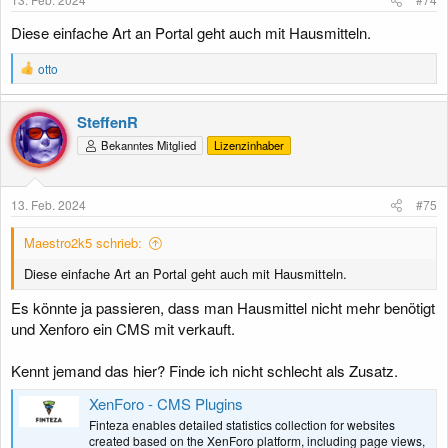
Diese einfache Art an Portal geht auch mit Hausmitteln.
R
otto
e
a
k
SteffenR
t
Bekanntes Mitglied
Lizenzinhaber
i
o
n
e
13. Feb. 2024
#75
n
:
Maestro2k5 schrieb:
Diese einfache Art an Portal geht auch mit Hausmitteln.
Es könnte ja passieren, dass man Hausmittel nicht mehr benötigt
und Xenforo ein CMS mit verkauft.
Kennt jemand das hier? Finde ich nicht schlecht als Zusatz.
XenForo - CMS Plugins
Finteza enables detailed statistics collection for websites
created based on the XenForo platform, including page views,