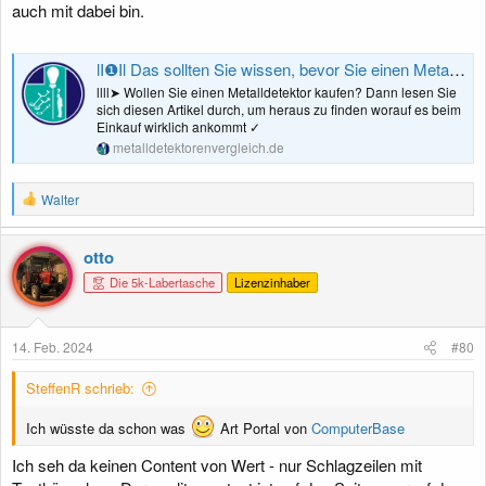
auch mit dabei bin.
lI❶Il Das sollten Sie wissen, bevor Sie einen Metalldetektor kaufen
llll➤ Wollen Sie einen Metalldetektor kaufen? Dann lesen Sie
sich diesen Artikel durch, um heraus zu finden worauf es beim
Einkauf wirklich ankommt ✓
metalldetektorenvergleich.de
R
Walter
e
a
k
otto
t
Die 5k-Labertasche
Lizenzinhaber
i
o
n
e
14. Feb. 2024
#80
n
:
SteffenR schrieb:
Ich wüsste da schon was
Art Portal von
ComputerBase
Ich seh da keinen Content von Wert - nur Schlagzeilen mit