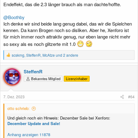
Endeffekt, das die 2.3 länger brauch als man dachte/hoffte.
@Boothby
Ich denke wir sind beide lang genug dabei, das wir die Spielchen
kennen. Da kann Brogen noch so disliken. Aber he, Xenforo ist
für mich immer noch attraktiv genug, nur eben lange nicht mehr
so sexy als es noch glitzerte mit 1.0
R
scskmg
,
SteffenR
,
McAtze
und 2 andere
e
a
k
SteffenR
t
Bekanntes Mitglied
Lizenzinhaber
i
o
n
e
7. Dez. 2023
#64
n
:
otto schrieb:
Und gleich noch ein Hinweis: Dezember Sale bei Xenforo:
December Update and Sale!
Anhang anzeigen 11878