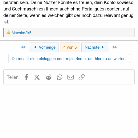
beraten sein. Deine Nutzer könnte es freuen, dein Konto sowieso
und Suchmaschinen finden auch ohne Portal guten content auf
deiner Seite, wenn es welchen gibt der noch dazu relevant genug
ist.
R
Maestro2k5
e
a
Erste
Letzte
k
Vorherige
4 von 5
Nächste
t
i
Du musst dich einloggen oder registrieren, um hier zu antworten.
o
n
e
Facebook
X (Twitter)
Reddit
WhatsApp
E-Mail
Link
Teilen:
n
: