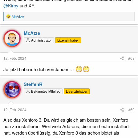
@Kirby
und XF.
R
McAtze
e
a
k
McAtze
t
Administrator
Lizenzinhaber
i
o
n
e
12. Feb. 2024
#68
n
:
Ja jetzt habe ich dich verstanden…
SteffenR
Bekanntes Mitglied
Lizenzinhaber
12. Feb. 2024
#69
Also das Xenforo 3. Da wird es gleich am besten sein, Xenforo
neu zu installieren. Weil viele Add-ons, die man heute installiert
hat, werden überflüssig, da Xenforo 3 das schon bietet als