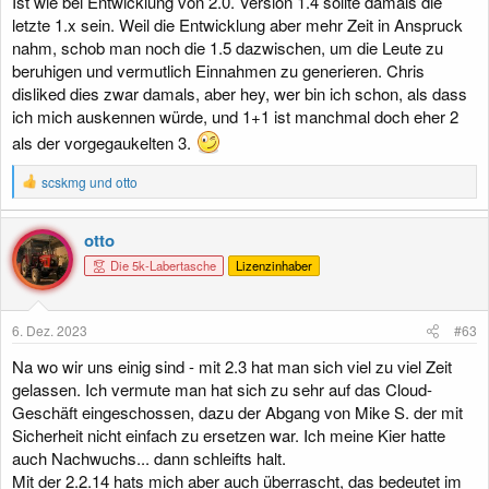
Ist wie bei Entwicklung von 2.0. Version 1.4 sollte damals die
Es kommt noch mehr, was wir noch nicht verraten haben, da wir
letzte 1.x sein. Weil die Entwicklung aber mehr Zeit in Anspruck
daran arbeiten, sicherzustellen, dass die verbleibenden Funktionen
nahm, schob man noch die 1.5 dazwischen, um die Leute zu
und Systeme (einschließlich derer, die mit unseren offiziellen Add-
beruhigen und vermutlich Einnahmen zu generieren. Chris
Ons in Zusammenhang stehen) für die Hauptsendezeit und die
disliked dies zwar damals, aber hey, wer bin ich schon, als dass
öffentliche Beta bereit sind, die wir derzeit erwarten erscheint im
ich mich auskennen würde, und 1+1 ist manchmal doch eher 2
Januar. Wir werden weitere „
Haben Sie schon gesehen“
-Threads
veröffentlichen, sobald neue Funktionen eingeführt werden.
als der vorgegaukelten 3.
Wir planen, in den kommenden Wochen eine endgültige
R
scskmg
und
otto
Wartungsversion für XenForo 2.2 (2.2.14) zu veröffentlichen,
e
bevor 2.3 unsere primäre unterstützte Version wird.
a
k
otto
t
Beobachten Sie diesen Bereich!
Die 5k-Labertasche
Lizenzinhaber
i
o
n
e
6. Dez. 2023
#63
n
:
Na wo wir uns einig sind - mit 2.3 hat man sich viel zu viel Zeit
gelassen. Ich vermute man hat sich zu sehr auf das Cloud-
Geschäft eingeschossen, dazu der Abgang von Mike S. der mit
Sicherheit nicht einfach zu ersetzen war. Ich meine Kier hatte
auch Nachwuchs... dann schleifts halt.
Mit der 2.2.14 hats mich aber auch überrascht, das bedeutet im