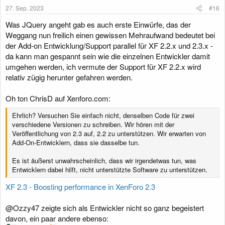
e
27. Sep. 2023
#16
n
:
Was JQuery angeht gab es auch erste Einwürfe, das der
Weggang nun freilich einen gewissen Mehraufwand bedeutet bei
der Add-on Entwicklung/Support parallel für XF 2.2.x und 2.3.x -
da kann man gespannt sein wie die einzelnen Entwickler damit
umgehen werden, ich vermute der Support für XF 2.2.x wird
relativ zügig herunter gefahren werden.
Oh ton ChrisD auf Xenforo.com:
Ehrlich? Versuchen Sie einfach nicht, denselben Code für zwei
verschiedene Versionen zu schreiben. Wir hören mit der
Veröffentlichung von 2.3 auf, 2.2 zu unterstützen. Wir erwarten von
Add-On-Entwicklern, dass sie dasselbe tun.
Es ist äußerst unwahrscheinlich, dass wir irgendetwas tun, was
Entwicklern dabei hilft, nicht unterstützte Software zu unterstützen.
XF 2.3 - Boosting performance in XenForo 2.3
@Ozzy47 zeigte sich als Entwickler nicht so ganz begeistert
davon, ein paar andere ebenso: