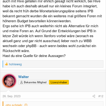
auch mit Hive gefallen mir ehrlich gesagt nicht wirklich, bei Hive
habe ich auch deshalb aktuell nur ein kleines Forum integriert,
weil da recht früh derbe Monetarisierungspläne seitens IPB
bekannt gemacht wurden die ein weiteres mal größere Foren mit
höherem Budget bevorteilen können/werden.
Ergo sehe ich IPB auch weiterhin nicht als Alternative für mich
und meine Foren an. Auf Grund der Entwicklungen bei IPB in
letzer Zeit würde ich wenn Xenforo vorbei wäre (wonach es
aktuell ganz und gar nicht ausschaut) lieber noch zu WBB
wechseln oder phpBB - auch wenn beides wohl zunächst ein
Rückschritt wäre.
Hast du eine Quelle für deine Aussagen?
R
hohleweg
e
a
k
Walter
t
Bekanntes Mitglied
Lizenzinhaber
i
o
n
e
26. Sep. 2023
#12
n
:
otto schrieb: