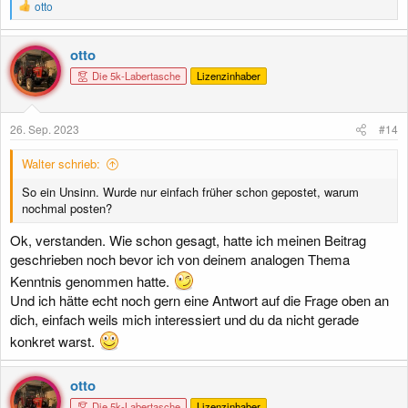
R
otto
e
a
k
otto
t
Die 5k-Labertasche
Lizenzinhaber
i
o
n
e
26. Sep. 2023
#14
n
:
Walter schrieb:
So ein Unsinn. Wurde nur einfach früher schon gepostet, warum
nochmal posten?
Ok, verstanden. Wie schon gesagt, hatte ich meinen Beitrag
geschrieben noch bevor ich von deinem analogen Thema
Kenntnis genommen hatte.
Und ich hätte echt noch gern eine Antwort auf die Frage oben an
dich, einfach weils mich interessiert und du da nicht gerade
konkret warst.
otto
Die 5k-Labertasche
Lizenzinhaber