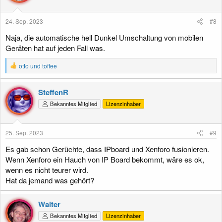
24. Sep. 2023
#8
Naja, die automatische hell Dunkel Umschaltung von mobilen
Geräten hat auf jeden Fall was.
R
otto
und
toffee
e
a
k
SteffenR
t
Bekanntes Mitglied
Lizenzinhaber
i
o
n
e
25. Sep. 2023
#9
n
:
Es gab schon Gerüchte, dass IPboard und Xenforo fusionieren.
Wenn Xenforo ein Hauch von IP Board bekommt, wäre es ok,
wenn es nicht teurer wird.
Hat da jemand was gehört?
Walter
Bekanntes Mitglied
Lizenzinhaber