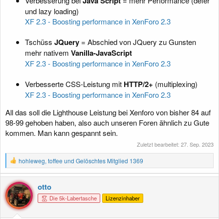
Verbesserung bei
Java Script
= mehr Performance (defer
und lazy loading)
XF 2.3 - Boosting performance in XenForo 2.3
Tschüss
JQuery
= Abschied von JQuery zu Gunsten
mehr nativem
Vanilla-JavaScript
XF 2.3 - Boosting performance in XenForo 2.3
Verbesserte CSS-Leistung mit
HTTP/2+
(multiplexing)
XF 2.3 - Boosting performance in XenForo 2.3
All das soll die Lighthouse Leistung bei Xenforo von bisher 84 auf
98-99 gehoben haben, also auch unseren Foren ähnlich zu Gute
kommen. Man kann gespannt sein.
Zuletzt bearbeitet:
27. Sep. 2023
R
hohleweg
,
toffee
und
Gelöschtes Mitglied 1369
e
a
k
otto
t
Die 5k-Labertasche
Lizenzinhaber
i
o
n