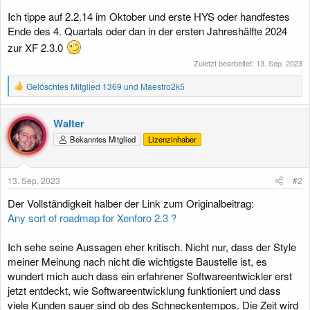
Ich tippe auf 2.2.14 im Oktober und erste HYS oder handfestes
Ende des 4. Quartals oder dan in der ersten Jahreshälfte 2024
zur XF 2.3.0
Zuletzt bearbeitet:
13. Sep. 2023
R
Gelöschtes Mitglied 1369
und
Maestro2k5
e
a
k
Walter
t
Bekanntes Mitglied
Lizenzinhaber
i
o
n
e
13. Sep. 2023
#2
n
:
Der Vollständigkeit halber der Link zum Originalbeitrag:
Any sort of roadmap for Xenforo 2.3 ?
Ich sehe seine Aussagen eher kritisch. Nicht nur, dass der Style
meiner Meinung nach nicht die wichtigste Baustelle ist, es
wundert mich auch dass ein erfahrener Softwareentwickler erst
jetzt entdeckt, wie Softwareentwicklung funktioniert und dass
viele Kunden sauer sind ob des Schneckentempos. Die Zeit wird