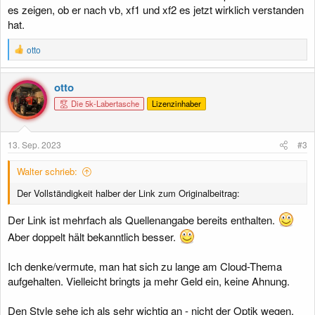
es zeigen, ob er nach vb, xf1 und xf2 es jetzt wirklich verstanden
hat.
R
otto
e
a
k
otto
t
Die 5k-Labertasche
Lizenzinhaber
i
o
n
e
13. Sep. 2023
#3
n
:
Walter schrieb:
Der Vollständigkeit halber der Link zum Originalbeitrag:
Der Link ist mehrfach als Quellenangabe bereits enthalten.
Aber doppelt hält bekanntlich besser.
Ich denke/vermute, man hat sich zu lange am Cloud-Thema
aufgehalten. Vielleicht bringts ja mehr Geld ein, keine Ahnung.
Den Style sehe ich als sehr wichtig an - nicht der Optik wegen,