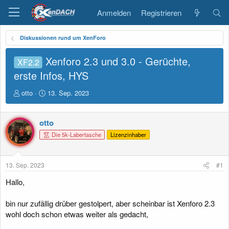
Anmelden
Registrieren
Diskussionen rund um XenForo
Xenforo 2.3 und 3.0 - Gerüchte,
XF2.2
erste Infos, HYS
E
E
otto
13. Sep. 2023
r
r
s
s
t
t
otto
e
e
Die 5k-Labertasche
Lizenzinhaber
l
l
l
l
e
t
13. Sep. 2023
#1
r
a
m
Hallo,
bin nur zufällig drüber gestolpert, aber scheinbar ist Xenforo 2.3
wohl doch schon etwas weiter als gedacht,