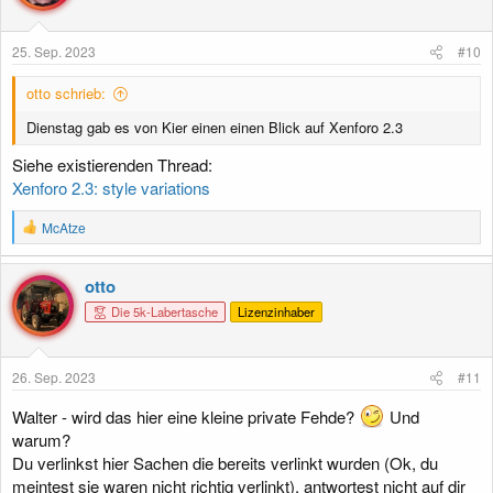
25. Sep. 2023
#10
otto schrieb:
Dienstag gab es von Kier einen einen Blick auf Xenforo 2.3
Siehe existierenden Thread:
Xenforo 2.3: style variations
R
McAtze
e
a
k
otto
t
Die 5k-Labertasche
Lizenzinhaber
i
o
n
e
26. Sep. 2023
#11
n
:
Walter - wird das hier eine kleine private Fehde?
Und
warum?
Du verlinkst hier Sachen die bereits verlinkt wurden (Ok, du
meintest sie waren nicht richtig verlinkt), antwortest nicht auf dir