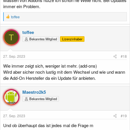
Massen von Addons nutze ich schon ne Weile nicht. Bei Updates
immer ein Problem.
R
toffee
e
a
k
toffee
t
T
Bekanntes Mitglied
Lizenzinhaber
i
o
n
e
27. Sep. 2023
#18
n
:
Wie immer zeigt sich, weniger ist mehr. (add-ons)
Wird aber sicher noch lustig mit dem Wechsel und wie und wann
die Add-On Hersteller da ein Update für anbieten.
Maestro2k5
Bekanntes Mitglied
27. Sep. 2023
#19
Und ob überhaupt das ist jedes mal die Frage m