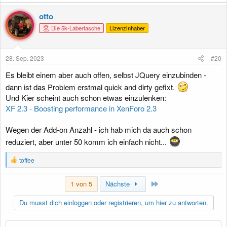
otto
Die 5k-Labertasche
Lizenzinhaber
28. Sep. 2023
#20
Es bleibt einem aber auch offen, selbst JQuery einzubinden -
dann ist das Problem erstmal quick and dirty gefixt.
Und Kier scheint auch schon etwas einzulenken:
XF 2.3 - Boosting performance in XenForo 2.3
Wegen der Add-on Anzahl - ich hab mich da auch schon
reduziert, aber unter 50 komm ich einfach nicht...
R
toffee
e
a
Letzte
k
1 von 5
Nächste
t
i
Du musst dich einloggen oder registrieren, um hier zu antworten.
o
n
e