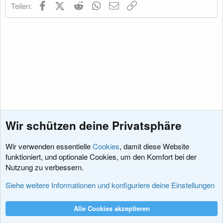
Facebook
X (Twitter)
Reddit
WhatsApp
E-Mail
Link
Teilen:
n
:
Wir schützen deine Privatsphäre
Wir verwenden essentielle
Cookies
, damit diese Website
funktioniert, und optionale Cookies, um den Komfort bei der
Nutzung zu verbessern.
Diskussionen rund um XenForo
Siehe weitere Informationen und konfiguriere deine Einstellungen
Cookies
XenDACH - Fixed
Deutsch (Du)
Alle Cookies akzeptieren
Kontakt
Nutzungsbedingungen
Datenschutz
Hilfe und Impressum
R