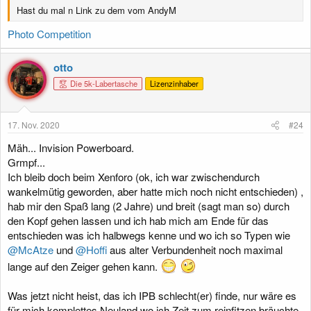
Hast du mal n Link zu dem vom AndyM
Photo Competition
otto
Die 5k-Labertasche
Lizenzinhaber
17. Nov. 2020
#24
Mäh... Invision Powerboard.
Grmpf...
Ich bleib doch beim Xenforo (ok, ich war zwischendurch
wankelmütig geworden, aber hatte mich noch nicht entschieden) ,
hab mir den Spaß lang (2 Jahre) und breit (sagt man so) durch
den Kopf gehen lassen und ich hab mich am Ende für das
entschieden was ich halbwegs kenne und wo ich so Typen wie
@McAtze
und
@Hoffi
aus alter Verbundenheit noch maximal
lange auf den Zeiger gehen kann.
Was jetzt nicht heist, das ich IPB schlecht(er) finde, nur wäre es
für mich komplettes Neuland wo ich Zeit zum reinfitzen bräuchte