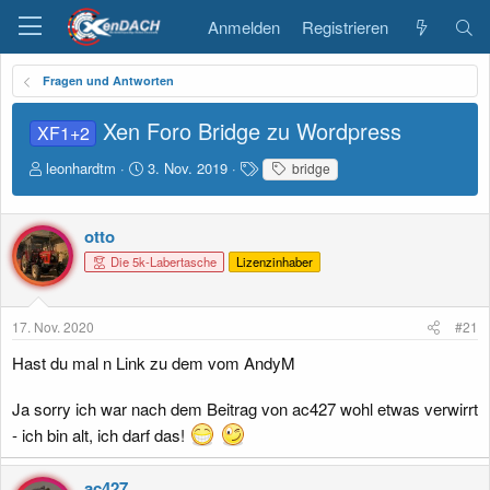
Anmelden
Registrieren
Fragen und Antworten
Xen Foro Bridge zu Wordpress
XF1+2
E
E
S
leonhardtm
3. Nov. 2019
bridge
r
r
c
s
s
h
t
t
l
otto
e
e
a
Die 5k-Labertasche
Lizenzinhaber
l
l
g
l
l
w
e
t
o
r
a
r
17. Nov. 2020
#21
m
t
Hast du mal n Link zu dem vom AndyM
e
Ja sorry ich war nach dem Beitrag von ac427 wohl etwas verwirrt
- ich bin alt, ich darf das!
ac427