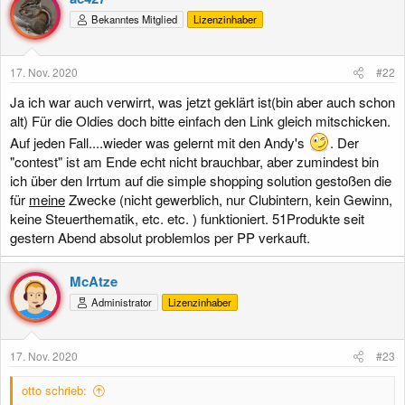
Bekanntes Mitglied
Lizenzinhaber
17. Nov. 2020
#22
Ja ich war auch verwirrt, was jetzt geklärt ist(bin aber auch schon
alt) Für die Oldies doch bitte einfach den Link gleich mitschicken.
Auf jeden Fall....wieder was gelernt mit den Andy's
. Der
"contest" ist am Ende echt nicht brauchbar, aber zumindest bin
ich über den Irrtum auf die simple shopping solution gestoßen die
für
meine
Zwecke (nicht gewerblich, nur Clubintern, kein Gewinn,
keine Steuerthematik, etc. etc. ) funktioniert. 51Produkte seit
gestern Abend absolut problemlos per PP verkauft.
McAtze
Administrator
Lizenzinhaber
17. Nov. 2020
#23
otto schrieb: