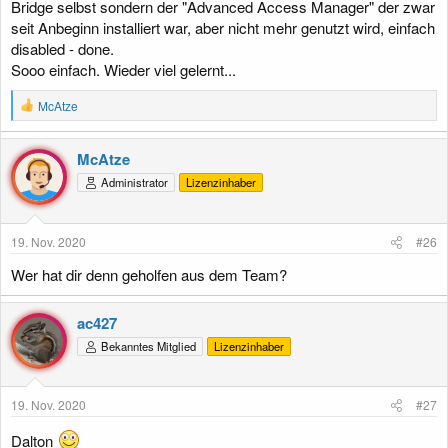
Bridge selbst sondern der "Advanced Access Manager" der zwar
seit Anbeginn installiert war, aber nicht mehr genutzt wird, einfach
disabled - done.
Sooo einfach. Wieder viel gelernt...
R
McAtze
e
a
k
McAtze
t
Administrator
Lizenzinhaber
i
o
n
e
19. Nov. 2020
#26
n
:
Wer hat dir denn geholfen aus dem Team?
ac427
Bekanntes Mitglied
Lizenzinhaber
19. Nov. 2020
#27
Dalton