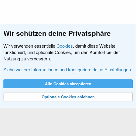
Wir schützen deine Privatsphäre
Wir verwenden essentielle
Cookies
, damit diese Website
funktioniert, und optionale Cookies, um den Komfort bei der
Nutzung zu verbessern.
Fragen und Antworten
Siehe weitere Informationen und konfiguriere deine Einstellungen
Cookies
XenDACH - Fixed
Deutsch (Du)
Alle Cookies akzeptieren
Kontakt
Nutzungsbedingungen
Datenschutz
Hilfe und Impressum
R
S
Optionale Cookies ablehnen
S
®
Community platform by XenForo
© 2010-2024 XenForo Ltd.