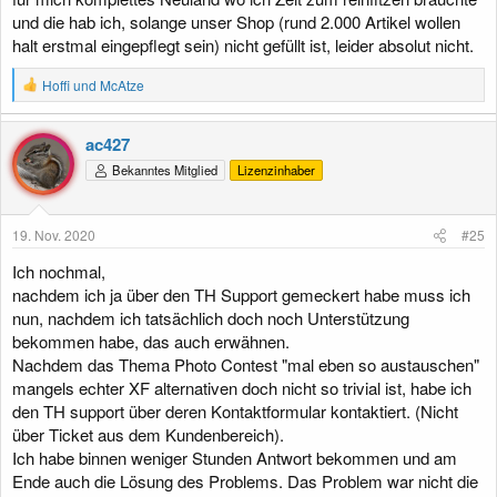
und die hab ich, solange unser Shop (rund 2.000 Artikel wollen
halt erstmal eingepflegt sein) nicht gefüllt ist, leider absolut nicht.
R
Hoffi
und
McAtze
e
a
k
ac427
t
Bekanntes Mitglied
Lizenzinhaber
i
o
n
e
19. Nov. 2020
#25
n
:
Ich nochmal,
nachdem ich ja über den TH Support gemeckert habe muss ich
nun, nachdem ich tatsächlich doch noch Unterstützung
bekommen habe, das auch erwähnen.
Nachdem das Thema Photo Contest "mal eben so austauschen"
mangels echter XF alternativen doch nicht so trivial ist, habe ich
den TH support über deren Kontaktformular kontaktiert. (Nicht
über Ticket aus dem Kundenbereich).
Ich habe binnen weniger Stunden Antwort bekommen und am
Ende auch die Lösung des Problems. Das Problem war nicht die