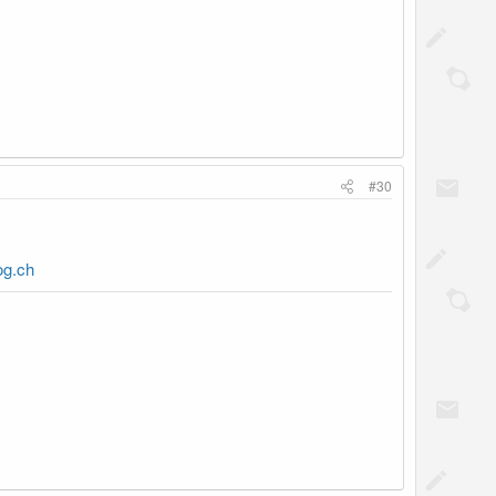
#30
og.ch