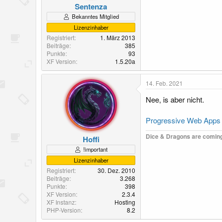
Sentenza
Bekanntes Mitglied
Lizenzinhaber
Registriert
1. März 2013
Beiträge
385
Punkte
93
XF Version
1.5.20a
14. Feb. 2021
Nee, is aber nicht.
Progressive Web Apps (
Dice & Dragons are coming
Hoffi
!important
Lizenzinhaber
Registriert
30. Dez. 2010
Beiträge
3.268
Punkte
398
XF Version
2.3.4
XF Instanz
Hosting
PHP-Version
8.2