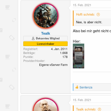
15. Feb. 2021
Hoffi schrieb:
Nee, is aber nicht.
Also bei mir geht nicht
Tealk
Bekanntes Mitglied
Hier:
Lizenzinhaber
Registriert
4. Jan. 2011
Beiträge
1.668
Punkte
178
Provider/Hoster
Eigene vServer Farm
R
Sentenza
e
a
k
15. Feb. 2021
t
i
Tealk schrieb:
o