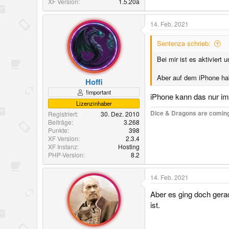
XF Version
1.5.20a
14. Feb. 2021
Sentenza schrieb:
Bei mir ist es aktiviert
Aber auf dem iPhone hab
Hoffi
!important
iPhone kann das nur im
Lizenzinhaber
Dice & Dragons are coming
Registriert
30. Dez. 2010
Beiträge
3.268
Punkte
398
XF Version
2.3.4
XF Instanz
Hosting
PHP-Version
8.2
14. Feb. 2021
Aber es ging doch gerad
ist.