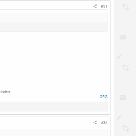
#31
Nodes​
GPG
#32