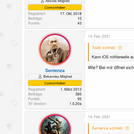
Aktives Mitglied
Lizenzinhaber
Registriert
17. Okt. 2018
Beiträge
10
Punkte
43
14. Feb. 2021
Tealk schrieb:
Kann iOS mittlerweile a
Wie? Bei mir öffnet sic
Sentenza
Bekanntes Mitglied
Lizenzinhaber
Registriert
1. März 2013
Beiträge
385
Punkte
93
XF Version
1.5.20a
14. Feb. 2021
Sentenza schrieb: