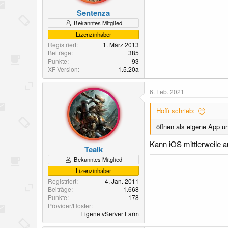
Sentenza
Bekanntes Mitglied
Lizenzinhaber
Registriert
1. März 2013
Beiträge
385
Punkte
93
XF Version
1.5.20a
6. Feb. 2021
Hoffi schrieb:
öffnen als eigene App u
Kann iOS mittlerweile a
Tealk
Bekanntes Mitglied
Lizenzinhaber
Registriert
4. Jan. 2011
Beiträge
1.668
Punkte
178
Provider/Hoster
Eigene vServer Farm