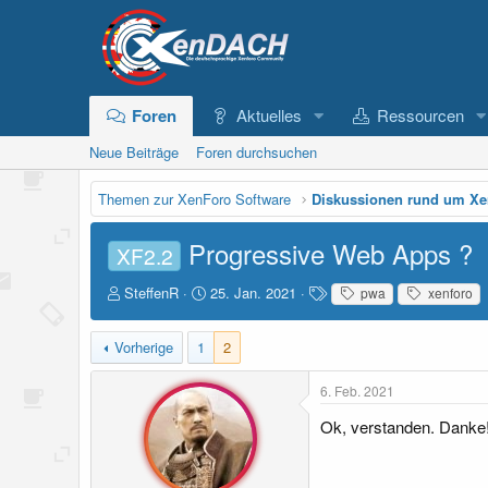
Foren
Aktuelles
Ressourcen
Neue Beiträge
Foren durchsuchen
Themen zur XenForo Software
Diskussionen rund um X
Progressive Web Apps ?
XF2.2
E
E
S
SteffenR
25. Jan. 2021
pwa
xenforo
r
r
c
s
s
h
Vorherige
1
2
t
t
l
e
e
a
l
l
g
6. Feb. 2021
l
l
w
Ok, verstanden. Danke
e
t
o
r
a
r
m
t
e