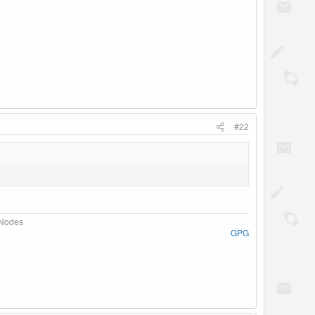
#22
Nodes​
GPG