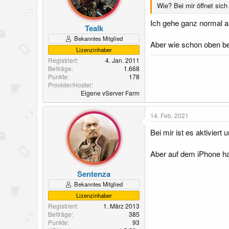
Wie? Bei mir öffnet sic
Ich gehe ganz normal a
Tealk
Bekanntes Mitglied
Aber wie schon oben be
Lizenzinhaber
Registriert
4. Jan. 2011
Beiträge
1.668
Punkte
178
Provider/Hoster
Eigene vServer Farm
14. Feb. 2021
Bei mir ist es aktivier
Aber auf dem iPhone ha
Sentenza
Bekanntes Mitglied
Lizenzinhaber
Registriert
1. März 2013
Beiträge
385
Punkte
93