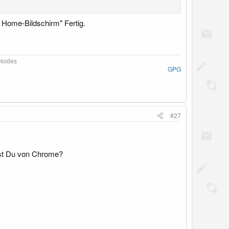
 Home-Bildschirm" Fertig.
Nodes​
GPG
#27
est Du von Chrome?