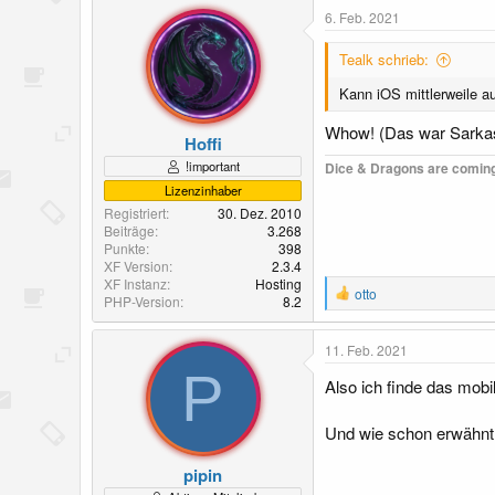
6. Feb. 2021
Tealk schrieb:
Kann iOS mittlerweile a
Whow! (Das war Sarka
Hoffi
!important
Dice & Dragons are coming
Lizenzinhaber
Registriert
30. Dez. 2010
Beiträge
3.268
Punkte
398
XF Version
2.3.4
XF Instanz
Hosting
R
otto
PHP-Version
8.2
e
a
k
11. Feb. 2021
t
P
i
Also ich finde das mobi
o
n
Und wie schon erwähnt 
e
n
:
pipin