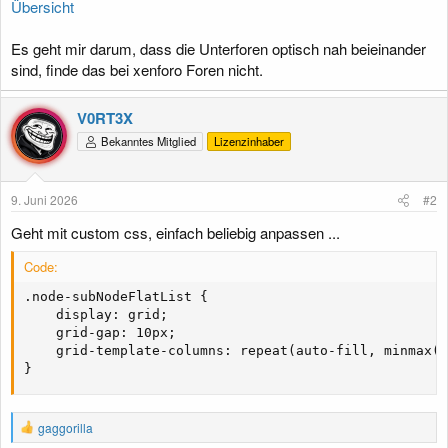
Übersicht
Es geht mir darum, dass die Unterforen optisch nah beieinander
sind, finde das bei xenforo Foren nicht.
V0RT3X
Bekanntes Mitglied
Lizenzinhaber
9. Juni 2026
#2
Geht mit custom css, einfach beliebig anpassen ...
Code:
.node-subNodeFlatList {

    display: grid;

    grid-gap: 10px;

    grid-template-columns: repeat(auto-fill, minmax(1
}
R
gaggorilla
e