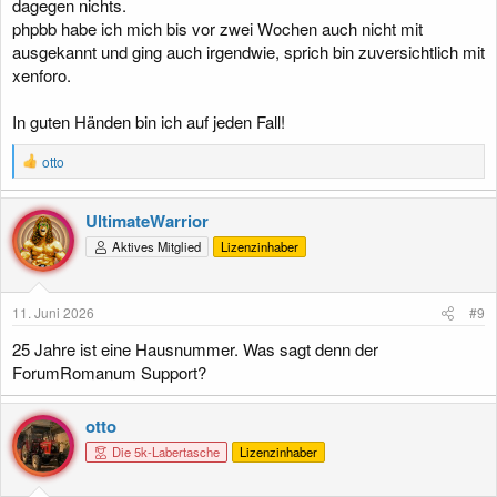
dagegen nichts.
phpbb habe ich mich bis vor zwei Wochen auch nicht mit
ausgekannt und ging auch irgendwie, sprich bin zuversichtlich mit
xenforo.
In guten Händen bin ich auf jeden Fall!
R
otto
e
a
k
UltimateWarrior
t
Aktives Mitglied
Lizenzinhaber
i
o
n
e
11. Juni 2026
#9
n
:
25 Jahre ist eine Hausnummer. Was sagt denn der
ForumRomanum Support?
otto
Die 5k-Labertasche
Lizenzinhaber