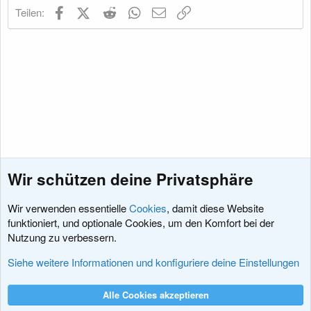
o
Facebook
X (Twitter)
Reddit
WhatsApp
E-Mail
Link
Teilen:
n
e
n
:
Wir schützen deine Privatsphäre
Wir verwenden essentielle
Cookies
, damit diese Website
funktioniert, und optionale Cookies, um den Komfort bei der
Nutzung zu verbessern.
Fragen vor dem Kauf
Siehe weitere Informationen und konfiguriere deine Einstellungen
Cookies
XenDACH - Fixed
Deutsch (Du)
Alle Cookies akzeptieren
Kontakt
Nutzungsbedingungen
Datenschutz
Hilfe und Impressum