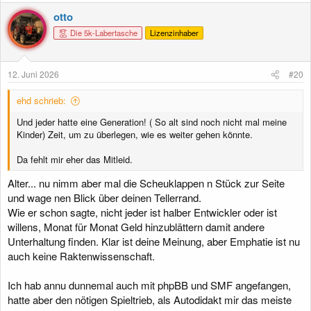
a
k
otto
t
Die 5k-Labertasche
Lizenzinhaber
i
o
n
e
12. Juni 2026
#20
n
:
ehd schrieb:
Und jeder hatte eine Generation! ( So alt sind noch nicht mal meine
Kinder) Zeit, um zu überlegen, wie es weiter gehen könnte.
Da fehlt mir eher das Mitleid.
Alter... nu nimm aber mal die Scheuklappen n Stück zur Seite
und wage nen Blick über deinen Tellerrand.
Wie er schon sagte, nicht jeder ist halber Entwickler oder ist
willens, Monat für Monat Geld hinzublättern damit andere
Unterhaltung finden. Klar ist deine Meinung, aber Emphatie ist nu
auch keine Raktenwissenschaft.
Ich hab annu dunnemal auch mit phpBB und SMF angefangen,
hatte aber den nötigen Spieltrieb, als Autodidakt mir das meiste