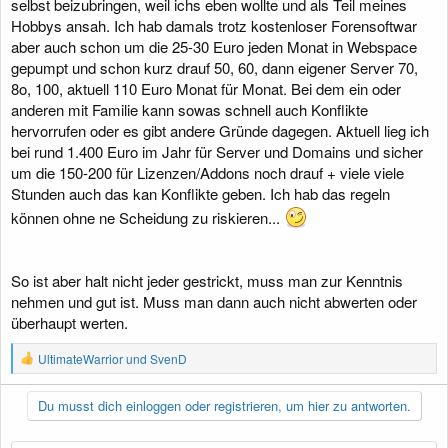
selbst beizubringen, weil ichs eben wollte und als Teil meines
Hobbys ansah. Ich hab damals trotz kostenloser Forensoftwar
aber auch schon um die 25-30 Euro jeden Monat in Webspace
gepumpt und schon kurz drauf 50, 60, dann eigener Server 70,
8o, 100, aktuell 110 Euro Monat für Monat. Bei dem ein oder
anderen mit Familie kann sowas schnell auch Konflikte
hervorrufen oder es gibt andere Gründe dagegen. Aktuell lieg ich
bei rund 1.400 Euro im Jahr für Server und Domains und sicher
um die 150-200 für Lizenzen/Addons noch drauf + viele viele
Stunden auch das kan Konflikte geben. Ich hab das regeln
können ohne ne Scheidung zu riskieren...
So ist aber halt nicht jeder gestrickt, muss man zur Kenntnis
nehmen und gut ist. Muss man dann auch nicht abwerten oder
überhaupt werten.
R
UltimateWarrior
und
SvenD
e
a
k
Du musst dich einloggen oder registrieren, um hier zu antworten.
t
i