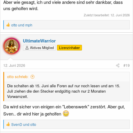
Aber wie gesagt, ich und viele andere sind sehr dankbar, dass
uns geholfen wird.
Zuletzt bearbeitet:
12. Juni 2026
R
otto
und
mph
e
a
k
UltimateWarrior
t
Aktives Mitglied
Lizenzinhaber
i
o
n
e
12. Juni 2026
#19
n
:
otto schrieb:
Die schalten ab 15. Juni alle Foren auf nur noch lesen und am 15.
Juli ziehen die den Stecker endgültig nach nur 2 Monaten
Vorwarnzeit.
Da wird sicher von einigen ein "Lebenswerk" zerstört. Aber gut,
Sven.. dir wird hier ja geholfen
R
SvenD
und
otto
e