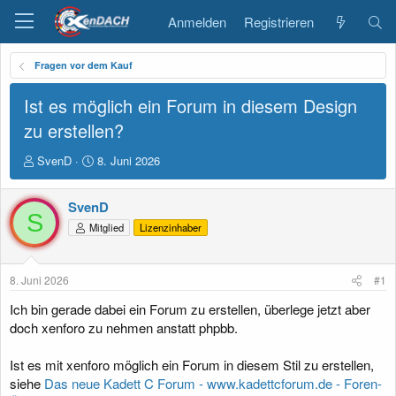
Anmelden
Registrieren
Fragen vor dem Kauf
Ist es möglich ein Forum in diesem Design
zu erstellen?
E
E
SvenD
8. Juni 2026
r
r
s
s
SvenD
t
t
S
e
e
Mitglied
Lizenzinhaber
l
l
l
l
e
t
8. Juni 2026
#1
r
a
m
Ich bin gerade dabei ein Forum zu erstellen, überlege jetzt aber
doch xenforo zu nehmen anstatt phpbb.
Ist es mit xenforo möglich ein Forum in diesem Stil zu erstellen,
siehe
Das neue Kadett C Forum - www.kadettcforum.de - Foren-