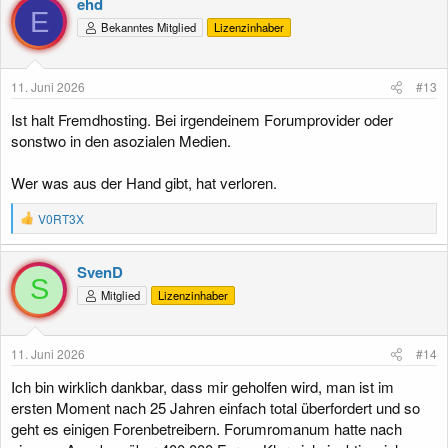
ehd
E
Bekanntes Mitglied
Lizenzinhaber
11. Juni 2026
#13
Ist halt Fremdhosting. Bei irgendeinem Forumprovider oder
sonstwo in den asozialen Medien.
Wer was aus der Hand gibt, hat verloren.
R
V0RT3X
e
a
k
SvenD
t
S
Mitglied
Lizenzinhaber
i
o
n
e
11. Juni 2026
#14
n
:
Ich bin wirklich dankbar, dass mir geholfen wird, man ist im
ersten Moment nach 25 Jahren einfach total überfordert und so
geht es einigen Forenbetreibern. Forumromanum hatte nach