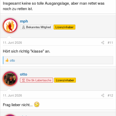
Insgesamt keine so tolle Ausgangslage, aber man rettet was
noch zu retten ist.
mph
Bekanntes Mitglied
Lizenzinhaber
11. Juni 2026
#11
Hört sich richtig "klasse" an.
R
otto
e
a
k
otto
t
Die 5k-Labertasche
Lizenzinhaber
i
o
n
e
11. Juni 2026
#12
n
:
Frag lieber nicht...