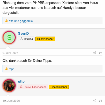
Richtung dem vom PHPBB anpassen. Xenforo sieht von Haus
aus viel moderner aus und ist auch auf Handys besser
dargestellt.
R
otto
und
gaggorilla
e
a
k
SvenD
t
S
Mitglied
Lizenzinhaber
i
o
n
e
9. Juni 2026
#5
n
:
Ok, danke auch für Deine Tipps.
R
mph
e
a
k
otto
t
Die 5k-Labertasche
Lizenzinhaber
i
o
n
e
10. Juni 2026
#6
n