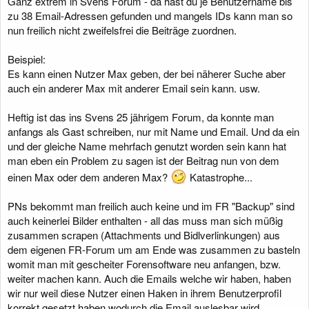
Ganz extrem in Svens Forum - da hast du je Benutzername bis
zu 38 Email-Adressen gefunden und mangels IDs kann man so
nun freilich nicht zweifelsfrei die Beiträge zuordnen.
Beispiel:
Es kann einen Nutzer Max geben, der bei näherer Suche aber
auch ein anderer Max mit anderer Email sein kann. usw.
Heftig ist das ins Svens 25 jährigem Forum, da konnte man
anfangs als Gast schreiben, nur mit Name und Email. Und da ein
und der gleiche Name mehrfach genutzt worden sein kann hat
man eben ein Problem zu sagen ist der Beitrag nun von dem
einen Max oder dem anderen Max?
Katastrophe...
PNs bekommt man freilich auch keine und im FR "Backup" sind
auch keinerlei Bilder enthalten - all das muss man sich müßig
zusammen scrapen (Attachments und Bidlverlinkungen) aus
dem eigenen FR-Forum um am Ende was zusammen zu basteln
womit man mit gescheiter Forensoftware neu anfangen, bzw.
weiter machen kann. Auch die Emails welche wir haben, haben
wir nur weil diese Nutzer einen Haken in ihrem Benutzerprofil
korrekt gesetzt haben wodurch die Email auslesbar wird.