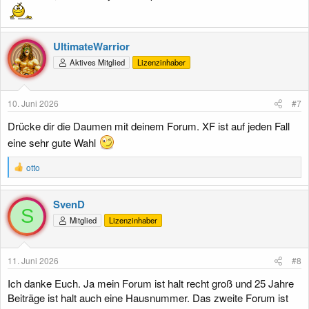
UltimateWarrior
Aktives Mitglied
Lizenzinhaber
10. Juni 2026
#7
Drücke dir die Daumen mit deinem Forum. XF ist auf jeden Fall
eine sehr gute Wahl
R
otto
e
a
k
SvenD
t
S
Mitglied
Lizenzinhaber
i
o
n
e
11. Juni 2026
#8
n
:
Ich danke Euch. Ja mein Forum ist halt recht groß und 25 Jahre
Beiträge ist halt auch eine Hausnummer. Das zweite Forum ist