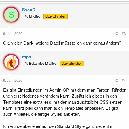
a
k
SvenD
t
S
Mitglied
Lizenzinhaber
i
o
n
e
9. Juni 2026
#3
n
:
Ok, vielen Dank, welche Datei müsste ich dann genau ändern?
mph
Bekanntes Mitglied
Lizenzinhaber
9. Juni 2026
#4
Es gibt Einstellungen im Admin-CP, mit dem man Farben, Ränder
und verschiedenes verändern kann. Zusätzlich gibt es in den
Templates eine extra.less, mit der man zusätzliche CSS setzen
kann. Prinzipiell kann man auch Templates anpassen. Es gibt
auch Anbieter, die fertige Styles anbieten.
Ich würde aber eher nur den Standard Style ganz dezent in