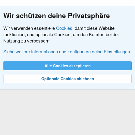
Wir schützen deine Privatsphäre
Wir verwenden essentielle
Cookies
, damit diese Website
funktioniert, und optionale Cookies, um den Komfort bei der
Nutzung zu verbessern.
Fehler und Probleme
Siehe weitere Informationen und konfiguriere deine Einstellungen
Cookies
XenDACH - Fixed
Deutsch (Du)
Alle Cookies akzeptieren
Kontakt
Nutzungsbedingungen
Datenschutz
Hilfe und Impressum
R
S
Optionale Cookies ablehnen
S
®
Community platform by XenForo
© 2010-2024 XenForo Ltd.