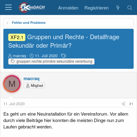
Anmelden
Registrieren
Fehler und Probleme
Gruppen und Rechte - Detailfrage
XF2.1
Sekundär oder Primär?
E
E
S
macraq
11. Juli 2020
r
r
c
gruppen rechte primäre sekundäre vererbung
s
s
h
t
t
l
e
e
a
macraq
M
l
l
g
Mitglied
l
l
w
e
t
o
r
a
r
11. Juli 2020
#1
m
t
e
Es geht um eine Neuinstallation für ein Vereinsforum. Vor allem
durch viele Beiträge hier konnten die meisten Dinge nun zum
Laufen gebracht werden.