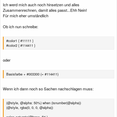
Ich werd mich auch noch hinsetzen und alles
Zusammenrechnen, damit alles passt...Ehh Nein!
Für mich eher umständlich
Ob ich nun schreibe:
#color1 { #11111 }
#color2 { #114411 }
oder
Basisfarbe + #003300 (= #114411)
Wenn ich dann noch so Sachen nachschlagen muss:
(@style, @alpha: 50%) when (isnumber(@alpha))
(@style, rgba(0, 0, 0, @alpha))
color: saturate(@base, 5%)