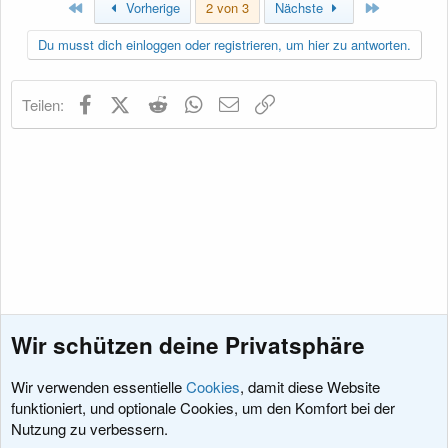
Erste
Letzte
k
Vorherige
2 von 3
Nächste
t
i
Du musst dich einloggen oder registrieren, um hier zu antworten.
o
n
e
Facebook
X (Twitter)
Reddit
WhatsApp
E-Mail
Link
Teilen:
n
:
Wir schützen deine Privatsphäre
Wir verwenden essentielle
Cookies
, damit diese Website
funktioniert, und optionale Cookies, um den Komfort bei der
Nutzung zu verbessern.
News