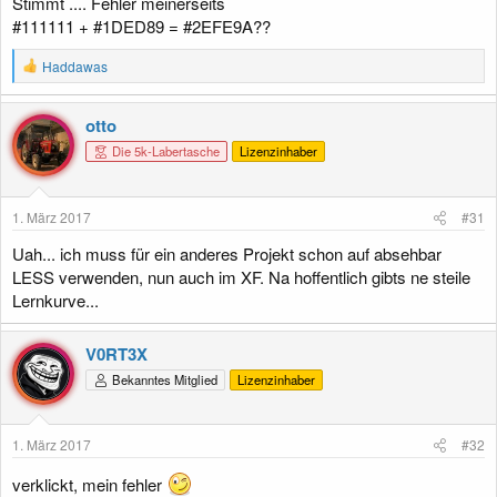
Stimmt .... Fehler meinerseits
#111111 + #1DED89 = #2EFE9A??
R
Haddawas
e
a
k
otto
t
Die 5k-Labertasche
Lizenzinhaber
i
o
n
e
1. März 2017
#31
n
:
Uah... ich muss für ein anderes Projekt schon auf absehbar
LESS verwenden, nun auch im XF. Na hoffentlich gibts ne steile
Lernkurve...
V0RT3X
Bekanntes Mitglied
Lizenzinhaber
1. März 2017
#32
verklickt, mein fehler