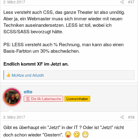
2. März 2017
#37
Less versteht auch CSS, das ganze Theater ist also unnötig.
Aber ja, ein Webmaster muss sich immer wieder mit neuen
Techniken auseinandersetzen. LESS ist toll, wobei ich
SCSS/SASS bevorzugt hätte.
PS: LESS versteht auch % Rechnung, man kann also einen
Basis-Farbton um 30% abschwächen.
Endlich kommt XF im Jetzt an.
R
McAtze
und
Alluidh
e
a
k
otto
t
Die 5k-Labertasche
Lizenzinhaber
i
o
n
e
2. März 2017
#38
n
:
Gibt es überhaupt ein "Jetzt" in der IT ? Oder ist "Jetzt" nicht
doch schon wieder "Gestern".