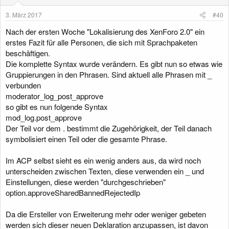
n
e
3. März 2017
#40
n
:
Nach der ersten Woche "Lokalisierung des XenForo 2.0" ein
erstes Fazit für alle Personen, die sich mit Sprachpaketen
beschäftigen.
Die komplette Syntax wurde verändern. Es gibt nun so etwas wie
Gruppierungen in den Phrasen. Sind aktuell alle Phrasen mit _
verbunden
moderator_log_post_approve
so gibt es nun folgende Syntax
mod_log.post_approve
Der Teil vor dem . bestimmt die Zugehörigkeit, der Teil danach
symbolisiert einen Teil oder die gesamte Phrase.
Im ACP selbst sieht es ein wenig anders aus, da wird noch
unterscheiden zwischen Texten, diese verwenden ein _ und
Einstellungen, diese werden "durchgeschrieben"
option.approveSharedBannedRejectedIp
Da die Ersteller von Erweiterung mehr oder weniger gebeten
werden sich dieser neuen Deklaration anzupassen, ist davon