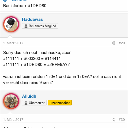
Basisfarbe + #1DED80
Haddawas
Bekanntes Mitglied
1. März 2017
#29
Sorry das ich noch nachhacke, aber
#111111 + #003300 = #114411
#111111 + #1DED80 = #2EFE9A??
warum ist beim ersten 1+0=1 und dann 1+0=A? sollte das nicht
vielleicht dann eine 9 sein?
Alluidh
Übersetzer
Lizenzinhaber
1. März 2017
#30