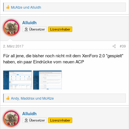
R
McAtze
und
Alluidh
e
a
k
Alluidh
t
Übersetzer
Lizenzinhaber
i
o
n
e
2. März 2017
#39
n
:
Für all jene, die bisher noch nicht mit dem XenForo 2.0 "gespielt"
haben, ein paar Eindrücke vom neuen ACP
R
Andy
,
Maddrax
und
McAtze
e
a
k
Alluidh
t
Übersetzer
Lizenzinhaber
i
o