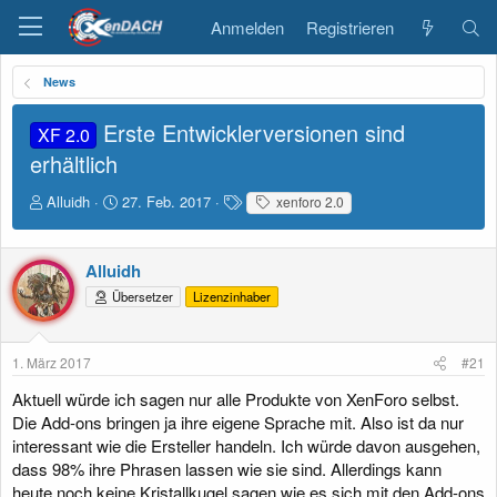
Anmelden
Registrieren
News
Erste Entwicklerversionen sind
XF 2.0
erhältlich
E
E
S
Alluidh
27. Feb. 2017
xenforo 2.0
r
r
c
s
s
h
t
t
l
Alluidh
e
e
a
Übersetzer
Lizenzinhaber
l
l
g
l
l
w
e
t
o
r
a
r
1. März 2017
#21
m
t
Aktuell würde ich sagen nur alle Produkte von XenForo selbst.
e
Die Add-ons bringen ja ihre eigene Sprache mit. Also ist da nur
interessant wie die Ersteller handeln. Ich würde davon ausgehen,
dass 98% ihre Phrasen lassen wie sie sind. Allerdings kann
heute noch keine Kristallkugel sagen wie es sich mit den Add-ons